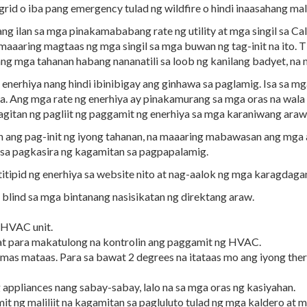
grid o iba pang emergency tulad ng wildfire o hindi inaasahang m
lan sa mga pinakamababang rate ng utility at mga singil sa Califo
maaaring magtaas ng mga singil sa mga buwan ng tag-init na ito.
 mga tahanan habang nananatili sa loob ng kanilang badyet, na ma
enerhiya nang hindi ibinibigay ang ginhawa sa paglamig. Isa sa m
. Ang mga rate ng enerhiya ay pinakamurang sa mga oras na wala 
itan ng pagliit ng paggamit ng enerhiya sa mga karaniwang araw 
 ang pag-init ng iyong tahanan, na maaaring mabawasan ang mga
 sa pagkasira ng kagamitan sa pagpapalamig.
ipid ng enerhiya sa website nito at nag-aalok ng mga karagdagan
blind sa mga bintanang nasisikatan ng direktang araw.
ng HVAC unit.
 para makatulong na kontrolin ang paggamit ng HVAC.
 mas mataas. Para sa bawat 2 degrees na itataas mo ang iyong th
ppliances nang sabay-sabay, lalo na sa mga oras ng kasiyahan.
it ng maliliit na kagamitan sa pagluluto tulad ng mga kaldero at