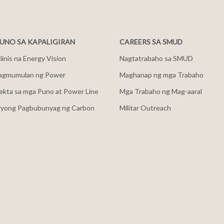
NO SA KAPALIGIRAN
CAREERS SA SMUD
inis na Energy Vision
Nagtatrabaho sa SMUD
agmumulan ng Power
Maghanap ng mga Trabaho
ekta sa mga Puno at Power Line
Mga Trabaho ng Mag-aaral
ryong Pagbubunyag ng Carbon
Militar Outreach