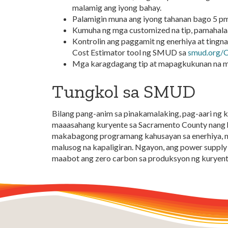
malamig ang iyong bahay.
Palamigin muna ang iyong tahanan bago 5 p
Kumuha ng mga customized na tip, pamahalaan
Kontrolin ang paggamit ng enerhiya at tingn
Cost Estimator tool ng SMUD sa
smud.org/C
Mga karagdagang tip at mapagkukunan na 
Tungkol sa SMUD
Bilang pang-anim sa pinakamalaking, pag-aari ng 
maaasahang kuryente sa Sacramento County nang hig
makabagong programang kahusayan sa enerhiya, mg
malusog na kapaligiran. Ngayon, ang power suppl
maabot ang zero carbon sa produksyon ng kuryent