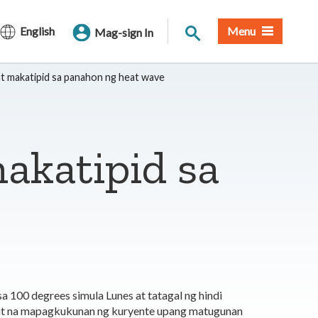
Paghahanap sa Site
English
Menu
Mag-sign In
at makatipid sa panahon ng heat wave
akatipid sa
 100 degrees simula Lunes at tatagal ng hindi
pat na mapagkukunan ng kuryente upang matugunan