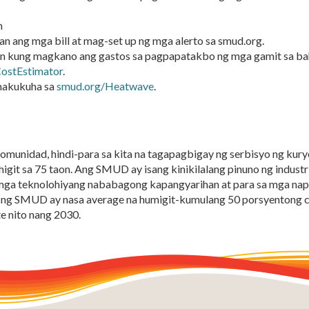
m
 ang mga bill at mag-set up ng mga alerto sa smud.org.
an kung magkano ang gastos sa pagpapatakbo ng mga gamit sa baha
ostEstimator
.
makukuha sa
smud.org/Heatwave
.
komunidad, hindi-para sa kita na tagapagbigay ng serbisyo ng ku
it sa 75 taon. Ang SMUD ay isang kinikilalang pinuno ng industr
a teknolohiyang nababagong kapangyarihan at para sa mga napapa
y ng SMUD ay nasa average na humigit-kumulang 50 porsyentong c
e nito nang 2030.