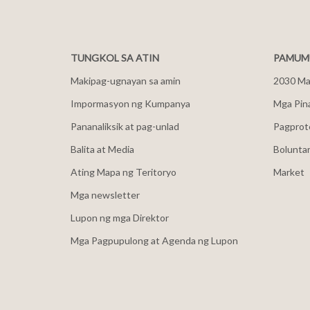
TUNGKOL SA ATIN
PAMUMU
Makipag-ugnayan sa amin
2030 Mal
Impormasyon ng Kumpanya
Mga Pin
Pananaliksik at pag-unlad
Pagprot
Balita at Media
Bolunta
Ating Mapa ng Teritoryo
Market
Mga newsletter
Lupon ng mga Direktor
Mga Pagpupulong at Agenda ng Lupon