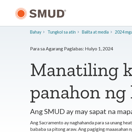
Lumaktaw
sa
Pangunahing
Nilalaman
Bahay
Tungkol sa atin
​Balita at media
2024 mga 
Para sa Agarang Paglabas: Hulyo 1, 2024
Manatiling 
panahon ng 
Ang SMUD ay may sapat na mapa
Ang Sacramento ay naghahanda para sa unang heat w
bababa sa pitong araw. Ang pagiging maaasahan 