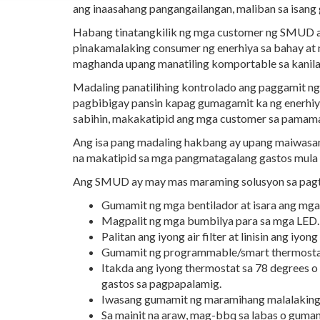
ang inaasahang pangangailangan, maliban sa isang 
Habang tinatangkilik ng mga customer ng SMUD ang i
pinakamalaking consumer ng enerhiya sa bahay at 
maghanda upang manatiling komportable sa kanilang
Madaling panatilihing kontrolado ang paggamit ng 
pagbibigay pansin kapag gumagamit ka ng enerhiya
sabihin, makakatipid ang mga customer sa pamamag
Ang isa pang madaling hakbang ay upang maiwasan
na makatipid sa mga pangmatagalang gastos mula
Ang SMUD ay may mas maraming solusyon sa pagtit
Gumamit ng mga bentilador at isara ang mga 
Magpalit ng mga bumbilya para sa mga LED.
Palitan ang iyong air filter at linisin ang iyo
Gumamit ng programmable/smart thermostat
Itakda ang iyong thermostat sa 78 degrees o
gastos sa pagpapalamig.
Iwasang gumamit ng maramihang malalaking a
Sa mainit na araw, mag-bbq sa labas o gumam