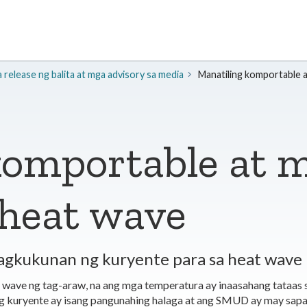
release ng balita at mga advisory sa media
Manatiling komportable 
komportable at m
heat wave
gkukunan ng kuryente para sa heat wave
ave ng tag-araw, na ang mga temperatura ay inaasahang tataas sa
ng kuryente ay isang pangunahing halaga at ang SMUD ay may sa