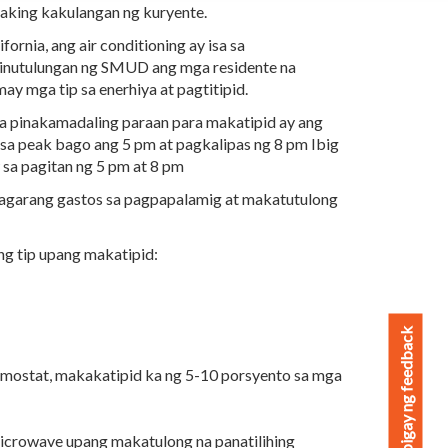
alaking kakulangan ng kuryente.
rnia, ang air conditioning ay isa sa
 Tinutulungan ng SMUD ang mga residente na
y mga tip sa enerhiya at pagtitipid.
ga pinakamadaling paraan para makatipid ay ang
sa peak bago ang 5 pm at pagkalipas ng 8 pm Ibig
sa pagitan ng 5 pm at 8 pm
 agarang gastos sa pagpapalamig at makatutulong
g tip upang makatipid:
Magbigay ng feedback
ermostat, makakatipid ka ng 5-10 porsyento sa mga
 microwave upang makatulong na panatilihing