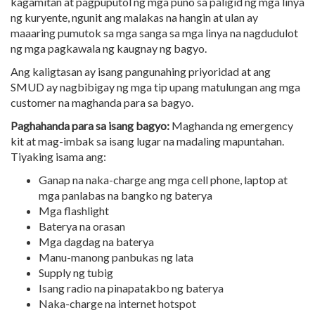
kagamitan at pagpuputol ng mga puno sa paligid ng mga linya
ng kuryente, ngunit ang malakas na hangin at ulan ay
maaaring pumutok sa mga sanga sa mga linya na nagdudulot
ng mga pagkawala ng kaugnay ng bagyo.
Ang kaligtasan ay isang pangunahing priyoridad at ang
SMUD ay nagbibigay ng mga tip upang matulungan ang mga
customer na maghanda para sa bagyo.
Paghahanda para sa isang bagyo
:
Maghanda ng emergency
kit at mag-imbak sa isang lugar na madaling mapuntahan.
Tiyaking isama ang:
Ganap na naka-charge ang mga cell phone, laptop at
mga panlabas na bangko ng baterya
Mga flashlight
Baterya na orasan
Mga dagdag na baterya
Manu-manong panbukas ng lata
Supply ng tubig
Isang radio na pinapatakbo ng baterya
Naka-charge na internet hotspot