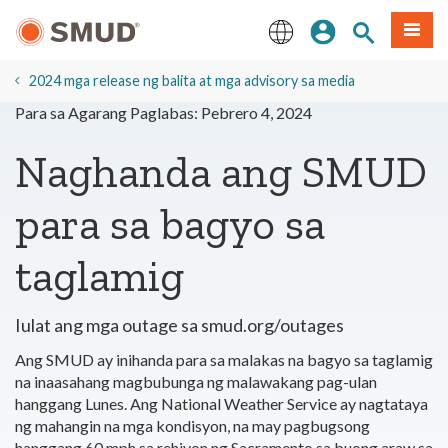
Lumaktaw
Mag-sign In
Paghahanap 
Menu
sa
Pangunahing
English
Nilalaman
2024 mga release ng balita at mga advisory sa media
Para sa Agarang Paglabas: Pebrero 4, 2024
Naghanda ang SMUD
para sa bagyo sa
taglamig
Iulat ang mga outage sa smud.org/outages
Ang SMUD ay inihanda para sa malakas na bagyo sa taglamig
na inaasahang magbubunga ng malawakang pag-ulan
hanggang Lunes. Ang National Weather Service ay nagtataya
ng mahangin na mga kondisyon, na may pagbugsong
hanggang 60 mph sa rehiyon ng Sacramento sa buong araw sa