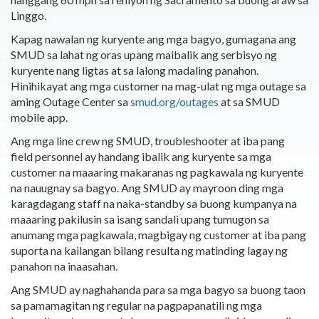
Linggo.
Kapag nawalan ng kuryente ang mga bagyo, gumagana ang
SMUD sa lahat ng oras upang maibalik ang serbisyo ng
kuryente nang ligtas at sa lalong madaling panahon.
Hinihikayat ang mga customer na mag-ulat ng mga outage sa
aming Outage Center sa
smud.org/outages
at sa SMUD
mobile app.
Ang mga line crew ng SMUD, troubleshooter at iba pang
field personnel ay handang ibalik ang kuryente sa mga
customer na maaaring makaranas ng pagkawala ng kuryente
na nauugnay sa bagyo. Ang SMUD ay mayroon ding mga
karagdagang staff na naka-standby sa buong kumpanya na
maaaring pakilusin sa isang sandali upang tumugon sa
anumang mga pagkawala, magbigay ng customer at iba pang
suporta na kailangan bilang resulta ng matinding lagay ng
panahon na inaasahan.
Ang SMUD ay naghahanda para sa mga bagyo sa buong taon
sa pamamagitan ng regular na pagpapanatili ng mga