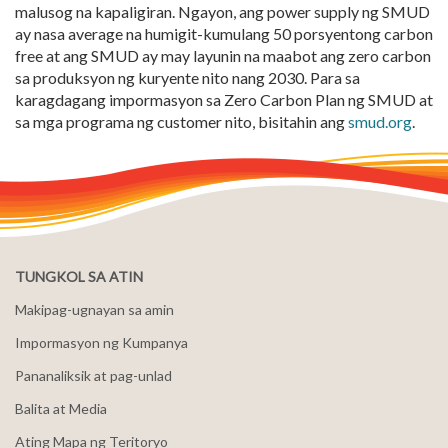
malusog na kapaligiran. Ngayon, ang power supply ng SMUD
ay nasa average na humigit-kumulang 50 porsyentong carbon
free at ang SMUD ay may layunin na maabot ang zero carbon
sa produksyon ng kuryente nito nang 2030.
Para sa
karagdagang impormasyon sa Zero Carbon Plan ng SMUD at
sa mga programa ng customer nito, bisitahin ang
smud.org
.
TUNGKOL SA ATIN
Makipag-ugnayan sa amin
Impormasyon ng Kumpanya
Pananaliksik at pag-unlad
Balita at Media
Ating Mapa ng Teritoryo