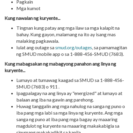
Pagkain
Mga kumot
Kung nawalan ng kuryente...
Tingnan kung patay ang mga ilaw sa mga kalapit na
bahay. Kung gayon, malamang na ito ay isang mas
malaking pagkawala.
Iulat ang outage sa
smud.org/outages
, sa pamamagitan
ng SMUD mobile app o sa 1-888-456-SMUD (7683).
Kung mabagsakan ng mabagyong panahon ang linya ng
kuryente...
Lumayo at tumawag kaagad sa SMUD sa 1-888-456-
SMUD (7683) o 911 .
Ipagpalagay na ang linya ay "energized" at lumayo at
balaan ang iba na gawin ang parehong.
Huwag tanggalin ang mga nahulog na sanga ng puno o
iba pang mga labi sa mga linya ng kuryente. Ang mga
sanga ng puno at iba pang mga bagay ay maaaring
magdulot ng kuryente na maaaring makakabigla sa
sinumang makakadikit sa kanila.