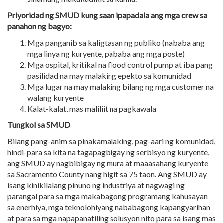
Priyoridad ng SMUD kung saan ipapadala ang mga crew sa
panahon ng bagyo:
Mga panganib sa kaligtasan ng publiko (nababa ang
mga linya ng kuryente, pababa ang mga poste)
Mga ospital, kritikal na flood control pump at iba pang
pasilidad na may malaking epekto sa komunidad
Mga lugar na may malaking bilang ng mga customer na
walang kuryente
Kalat-kalat, mas maliliit na pagkawala
Tungkol sa SMUD
Bilang pang-anim sa pinakamalaking, pag-aari ng komunidad,
hindi-para sa kita na tagapagbigay ng serbisyo ng kuryente,
ang SMUD ay nagbibigay ng mura at maaasahang kuryente
sa Sacramento County nang higit sa 75 taon. Ang SMUD ay
isang kinikilalang pinuno ng industriya at nagwagi ng
parangal para sa mga makabagong programang kahusayan
sa enerhiya, mga teknolohiyang nababagong kapangyarihan
at para sa mga napapanatiling solusyon nito para sa isang mas