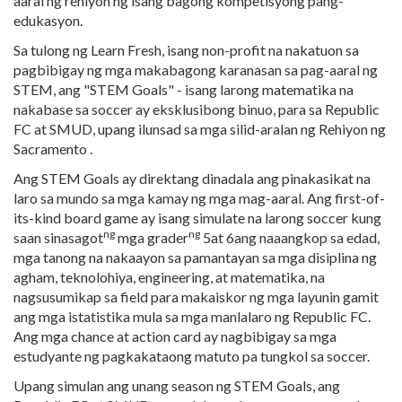
aaral ng rehiyon ng isang bagong kompetisyong pang-
edukasyon.
Sa tulong ng Learn Fresh, isang non-profit na nakatuon sa
pagbibigay ng mga makabagong karanasan sa pag-aaral ng
STEM, ang "STEM Goals" - isang larong matematika na
nakabase sa soccer ay eksklusibong binuo, para sa Republic
FC at SMUD, upang ilunsad sa mga silid-aralan ng Rehiyon ng
Sacramento .
Ang STEM Goals ay direktang dinadala ang pinakasikat na
laro sa mundo sa mga kamay ng mga mag-aaral. Ang first-of-
its-kind board game ay isang simulate na larong soccer kung
ng
ng
saan sinasagot
mga grader
5at 6ang naaangkop sa edad,
mga tanong na nakaayon sa pamantayan sa mga disiplina ng
agham, teknolohiya, engineering, at matematika, na
nagsusumikap sa field para makaiskor ng mga layunin gamit
ang mga istatistika mula sa mga manlalaro ng Republic FC.
Ang mga chance at action card ay nagbibigay sa mga
estudyante ng pagkakataong matuto pa tungkol sa soccer.
Upang simulan ang unang season ng STEM Goals, ang