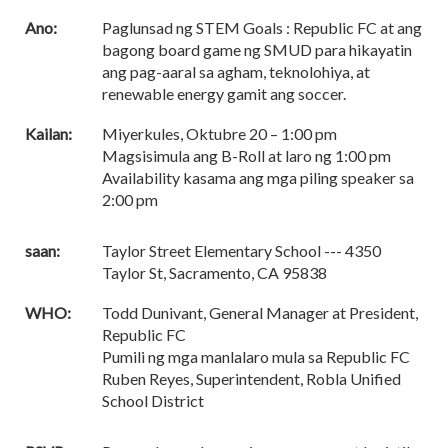
Ano:
Paglunsad ng STEM Goals : Republic FC at ang
bagong board game ng SMUD para hikayatin
ang pag-aaral sa agham, teknolohiya, at
renewable energy gamit ang soccer.
Kailan:
Miyerkules, Oktubre 20 – 1:00 pm
Magsisimula ang B-Roll at laro ng 1:00 pm
Availability kasama ang mga piling speaker sa
2:00 pm
saan:
Taylor Street Elementary School --- 4350
Taylor St, Sacramento, CA 95838
WHO:
Todd Dunivant, General Manager at President,
Republic FC
Pumili ng mga manlalaro mula sa Republic FC
Ruben Reyes, Superintendent, Robla Unified
School District