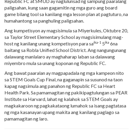
Republic FC at SMUD ay naglulunsad ng sampung paaralang
paligsahan, kung saan gagamitin ng mga guro ang board
game bilang tool sa kanilang mga lesson plan at pagtuturo, na
humahantong sa panghuling paligsahan.
Ang kumpetisyon ay magsisimula sa Miyerkules, Oktubre 20,
sa Taylor Street Elementary School ay magsisimulang mag-
ika-1
ika
host ng kanilang unang kompetisyon para sa
5
6na
baitang sa Robla Unified School District. Ang nangungunang
dalawang manlalaro ay maghaharap laban sa dalawang
miyembro mula sa unang koponan ng Republic FC.
Ang bawat paaralan ay magpapadala ng mga kampeon nito
sa STEM Goals Cup Final, na gaganapin sa susunod na taon
kapag nagsimula ang panahon ng Republic FC sa Heart
Health Park. Sa pamamagitan ng pakikipagtulungan sa PEAR
Institute sa Harvard, lahat ng kalahok sa STEM Goals ay
magkakaroon ng pagkakataong lumahok sa isang pagtatasa
ng mga kasanayan upang makita ang kanilang paglago sa
pamamagitan ng laro.