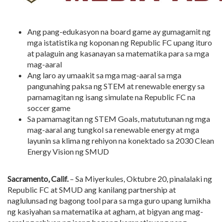
Ang pang-edukasyon na board game ay gumagamit ng
mga istatistika ng koponan ng Republic FC upang ituro
at palaguin ang kasanayan sa matematika para sa mga
mag-aaral
Ang laro ay umaakit sa mga mag-aaral sa mga
pangunahing paksa ng STEM at renewable energy sa
pamamagitan ng isang simulate na Republic FC na
soccer game
Sa pamamagitan ng STEM Goals, matututunan ng mga
mag-aaral ang tungkol sa renewable energy at mga
layunin sa klima ng rehiyon na konektado sa 2030 Clean
Energy Vision ng SMUD
Sacramento, Calif.
– Sa Miyerkules, Oktubre 20, pinalalaki ng
Republic FC at SMUD ang kanilang partnership at
naglulunsad ng bagong tool para sa mga guro upang lumikha
ng kasiyahan sa matematika at agham, at bigyan ang mag-