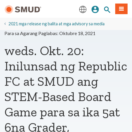
Lumaktaw
Mag-sign In
Paghahanap 
Menu
sa
Pangunahing
English
Nilalaman
2021 mga release ng balita at mga advisory sa media
Para sa Agarang Paglabas: Oktubre 18, 2021
weds. Okt. 20:
Inilunsad ng Republic
FC at SMUD ang
STEM-Based Board
Game para sa ika 5at
6na Grader,