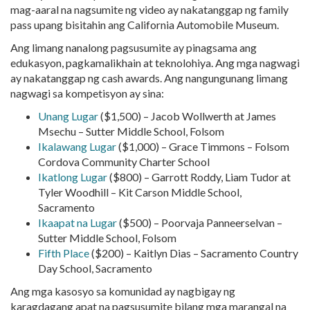
mag-aaral na nagsumite ng video ay nakatanggap ng family
pass upang bisitahin ang California Automobile Museum.
Ang limang nanalong pagsusumite ay pinagsama ang
edukasyon, pagkamalikhain at teknolohiya. Ang mga nagwagi
ay nakatanggap ng cash awards. Ang nangungunang limang
nagwagi sa kompetisyon ay sina:
Unang Lugar
($1,500) – Jacob Wollwerth at James
Msechu – Sutter Middle School, Folsom
Ikalawang Lugar
($1,000) – Grace Timmons – Folsom
Cordova Community Charter School
Ikatlong Lugar
($800) – Garrott Roddy, Liam Tudor at
Tyler Woodhill – Kit Carson Middle School,
Sacramento
Ikaapat na Lugar
($500) – Poorvaja Panneerselvan –
Sutter Middle School, Folsom
Fifth Place
($200) – Kaitlyn Dias – Sacramento Country
Day School, Sacramento
Ang mga kasosyo sa komunidad ay nagbigay ng
karagdagang apat na pagsusumite bilang mga marangal na