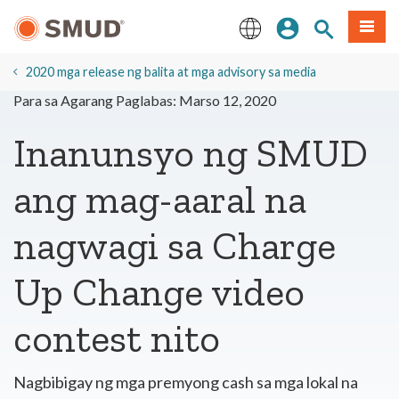
Lumaktaw
Mag-sign In
Paghahanap 
Menu
sa
Pangunahing
English
Nilalaman
2020 mga release ng balita at mga advisory sa media
Para sa Agarang Paglabas: Marso 12, 2020
Inanunsyo ng SMUD
ang mag-aaral na
nagwagi sa Charge
Up Change video
contest nito
Nagbibigay ng mga premyong cash sa mga lokal na