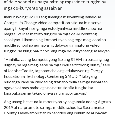
middle school na nagsumite ng mga video tungkol sa
mga de-kuryenteng sasakyan
Inanunsyo ng SMUD ang limang estudyanteng nanalo sa
Charge Up Change video competition nito, na idinisenyo
upang hikayatin ang mga estudyante sa middle school na
magsaliksik at matuto tungkol sa mga de-kuryenteng
sasakyan. Hinamon ng kompetisyon ang mga mag-aaral sa
middle school na gumawa ng dalawang minutong video
tungkol sa kung bakit cool ang mga de-kuryenteng sasakyan.
“Hinihikayat ng kompetisyong ito ang STEM sa paraang nag-
uugnay sa mga mag-aaral sa mga isyu sa totoong buhay,” sabi
ni Jacobe Caditz, tagapamahala ng edukasyon ng Energy
Education & Technology Center ng SMUD. "Talagang
humanga kami sa kalidad ng trabaho mula sa mga kabataan
ngayon at mas mahalaga na natututo sila tungkol sa
kinabukasan ng teknolohiya sa transportasyon."
Ang unang beses na kumpetisyon ay nagsimula noong Agosto
2019 at na-promote sa mga middle school sa Sacramento
County. Dalawampu't anim na video ang isinumite at bawat