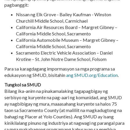
pagbanggit:
Nissan ng Elk Grove - Bailey Kaufman - Winston
Churchill Middle School, Carmichael
California Air Resources Board – Margret Gibney –
California Middle School, Sacramento
California Automobile Museum – Margret Gibney –
California Middle School, Sacramento
Sacramento Electric Vehicle Association – Daniel
Krotine – St. John Notre Dame School, Folsom
Para sa karagdagang impormasyon sa mga programa sa
edukasyon ng SMUD, bisitahin
ang SMUD.org/Education
.
Tungkol sa SMUD
Bilang ika-anim na pinakamalaking tagapagbigay ng
serbisyo ng kuryente na pag-aari ng komunidad, ang SMUD
ay nagbibigay ng mura, maaasahang kuryente sa halos 75
taon sa Sacramento County (at maliliit na magkadugtong na
bahagi ng Placer at Yolo Counties). Ang SMUD ay isang
kinikilalang pinuno ng industriya at nagwagi ng parangal para
sa mga makabagong programang kahusayan sa enerhiya,