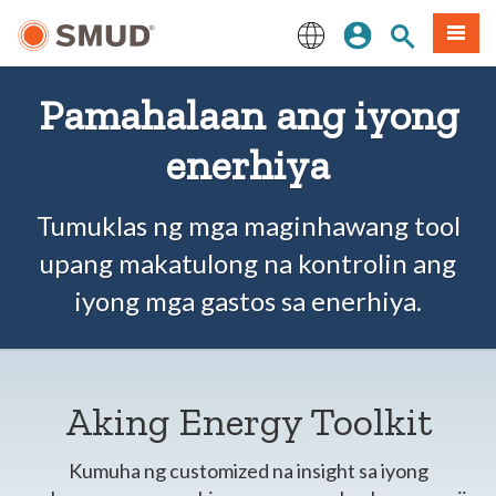
Lumaktaw
Mag-sign In
Paghahanap 
Menu
sa
Pangunahing
English
Nilalaman
Pamahalaan ang iyong
enerhiya
Tumuklas ng mga maginhawang tool
upang makatulong na kontrolin ang
iyong mga gastos sa enerhiya.
Aking Energy Toolkit
Kumuha ng customized na insight sa iyong