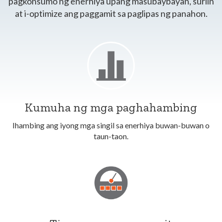
pagkonsumo ng enerhiya upang masubaybayan, suriin
at i-optimize ang paggamit sa paglipas ng panahon.
Kumuha ng mga paghahambing
Ihambing ang iyong mga singil sa enerhiya buwan-buwan o
taun-taon.