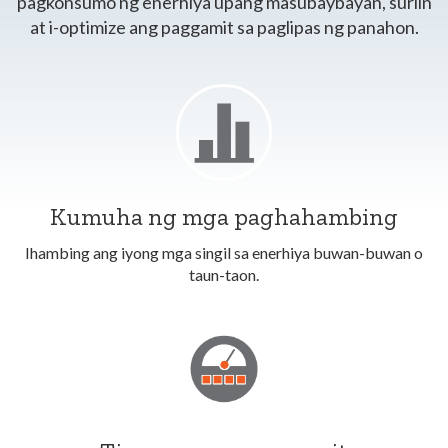
pagkonsumo ng enerhiya upang masubaybayan, suriin
at i-optimize ang paggamit sa paglipas ng panahon.
Kumuha ng mga paghahambing
Ihambing ang iyong mga singil sa enerhiya buwan-buwan o
taun-taon.