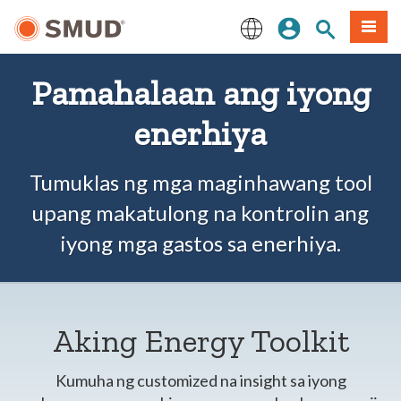
Lumaktaw
Mag-sign In
Paghahanap 
Menu
sa
Pangunahing
English
Nilalaman
Pamahalaan ang iyong
enerhiya
Tumuklas ng mga maginhawang tool
upang makatulong na kontrolin ang
iyong mga gastos sa enerhiya.
Aking Energy Toolkit
Kumuha ng customized na insight sa iyong