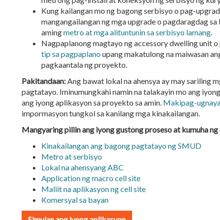
Kung kailangan mo ng bagong serbisyo o pag-upgrade
mangangailangan ng mga upgrade o pagdaragdag sa k
aming
metro at mga alituntunin sa serbisyo lamang
.
Nagpaplanong magtayo ng accessory dwelling unit o
tip sa pagpaplano
upang makatulong na maiwasan ang
pagkaantala ng proyekto.
Pakitandaan:
Ang bawat lokal na ahensya ay may sariling m
pagtatayo. Iminumungkahi namin na talakayin mo ang iyon
ang iyong aplikasyon sa proyekto sa amin.
Makipag-ugnayan
impormasyon tungkol sa kanilang mga kinakailangan.
Mangyaring piliin ang iyong gustong proseso at kumuha ng
Kinakailangan ang bagong pagtatayo ng SMUD
Metro at serbisyo
Lokal na ahensyang ABC
Application ng macro cell site
Maliit na aplikasyon ng cell site
Komersyal sa bayan
Simulan ang iyong aplikasyon