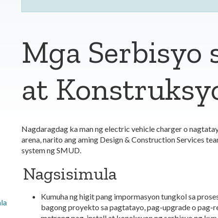
Mga Serbisyo 
at Konstruksy
Nagdaragdag ka man ng electric vehicle charger o nagtatay
arena, narito ang aming Design & Construction Services te
system ng SMUD.
Nagsisimula
Kumuha ng higit pang impormasyon tungkol sa proses
la
bagong proyekto sa pagtatayo, pag-upgrade o pag-re
metrong pag-install at koneksyon ng serbisyo ng kury