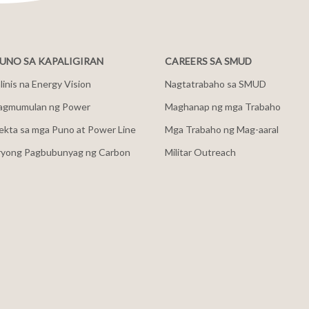
NO SA KAPALIGIRAN
CAREERS SA SMUD
inis na Energy Vision
Nagtatrabaho sa SMUD
agmumulan ng Power
Maghanap ng mga Trabaho
ekta sa mga Puno at Power Line
Mga Trabaho ng Mag-aaral
ryong Pagbubunyag ng Carbon
Militar Outreach