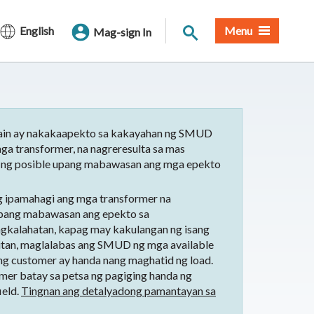
Paghahanap sa Site
English
Menu
Mag-sign In
hain ay nakakaapekto sa kakayahan ng SMUD
mga transformer, na nagreresulta sa mas
t ng posible upang mabawasan ang mga epekto
 ipamahagi ang mga transformer na
upang mabawasan ang epekto sa
gkalahatan, kapag may kakulangan ng isang
amitan, maglalabas ang SMUD ng mga available
ng customer ay handa nang maghatid ng load.
mer batay sa petsa ng pagiging handa ng
ield.
Tingnan ang detalyadong pamantayan sa