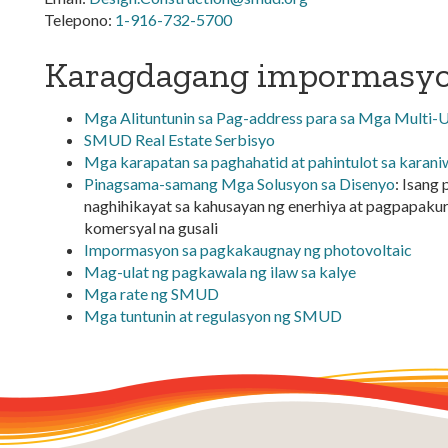
Telepono:
1-916-732-5700
Karagdagang impormasy
Mga Alituntunin sa Pag-address para sa Mga Multi-Un
SMUD Real Estate Serbisyo
Mga karapatan sa paghahatid at pahintulot sa karan
Pinagsama-samang Mga Solusyon sa Disenyo
: Isang
naghihikayat sa kahusayan ng enerhiya at pagpapaku
komersyal na gusali
Impormasyon sa pagkakaugnay ng photovoltaic
Mag-ulat ng pagkawala ng ilaw sa kalye
Mga rate ng SMUD
Mga tuntunin at regulasyon ng SMUD