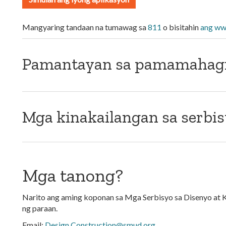
Mangyaring tandaan na tumawag sa
811
o bisitahin
ang ww
Pamantayan sa pamamahagi
Mga kinakailangan sa serbi
Mga tanong?
Narito ang aming koponan sa Mga Serbisyo sa Disenyo at 
ng paraan.
Email:
Design.Construction@smud.org