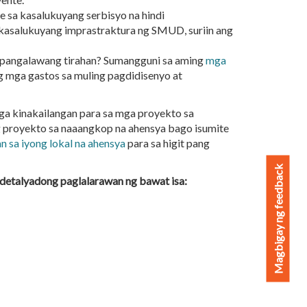
 sa kasalukuyang serbisyo na hindi
asalukuyang imprastraktura ng SMUD, suriin ang
 pangalawang tirahan? Sumangguni sa aming
mga
 mga gastos sa muling pagdidisenyo at
ga kinakailangan para sa mga proyekto sa
g proyekto sa naaangkop na ahensya bago isumite
 sa iyong lokal na ahensya
para sa higit pang
Magbigay ng feedback
 detalyadong paglalarawan ng bawat isa: