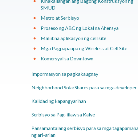
Kinakailangan ang Bagong Konstruksyon ng
SMUD
Metro at Serbisyo
Proseso ng ABC ng Lokal na Ahensya
Maliit na aplikasyon ng cell site
Mga Pagpapaupa ng Wireless at Cell Site
Komersyal sa Downtown
​Impormasyon sa pagkakaugnay
Neighborhood SolarShares para sa mga developer
​Kalidad ng kapangyarihan
​Serbisyo sa Pag-iilaw sa Kalye
​Pansamantalang serbisyo para sa mga tagapamaha
ng ari-arian