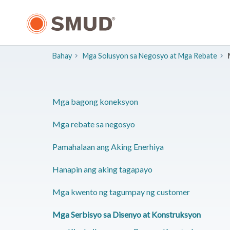
Lumaktaw
sa
Pangunahing
Nilalaman
Bahay
Mga Solusyon sa Negosyo at Mga Rebate
Mga bagong koneksyon
​Mga rebate sa negosyo
​Pamahalaan ang Aking Enerhiya
Hanapin ang aking tagapayo
​Mga kwento ng tagumpay ng customer
​Mga Serbisyo sa Disenyo at Konstruksyon