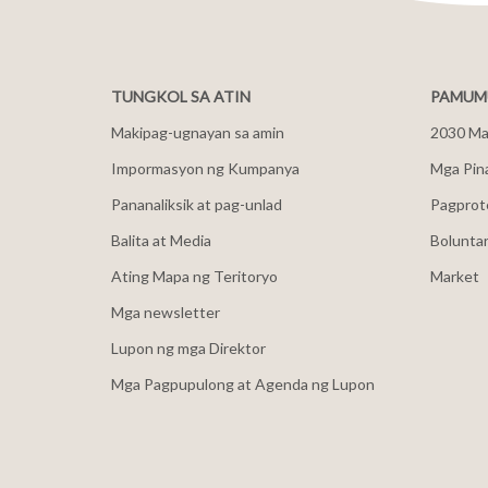
TUNGKOL SA ATIN
PAMUMU
Makipag-ugnayan sa amin
2030 Mal
Impormasyon ng Kumpanya
Mga Pin
Pananaliksik at pag-unlad
Pagprot
Balita at Media
Bolunta
Ating Mapa ng Teritoryo
Market
Mga newsletter
Lupon ng mga Direktor
Mga Pagpupulong at Agenda ng Lupon