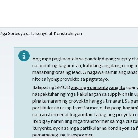
​Mga Serbisyo sa Disenyo at Konstruksyon
Ang mga pagkaantala sa pandaigdigang supply c
na bumili ng kagamitan, kabilang ang ilang uri ng 
mahabang oras ng lead. Ginagawa namin ang laha
nito sa iyong proyekto sa pagtatayo.
Ilalapat ng SMUD
ang mga pamantayang ito
upang
naapektuhan ng mga kakulangan sa supply chain 
pinakamaraming proyekto hangga't maaari. Sa pan
partikular na uri ng transformer, o iba pang kag
na transformer at kagamitan kapag ang proyekto 
Ibibigay namin ang mga transformer sa mga custo
kuryente, ayon sa mga partikular na kondisyon sa f
pamamahagi ng transpormer
.