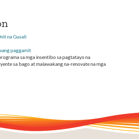
on
it na Gusali
iwang paggamit
 programa sa mga insentibo sa pagtatayo na
ryente sa bago at malawakang na-renovate na mga