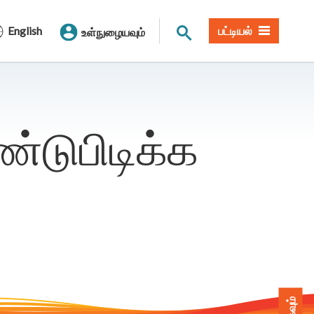
தளத் தேடல்
English
பட்டியல்
உள்நுழையவும்
்டுபிடிக்க