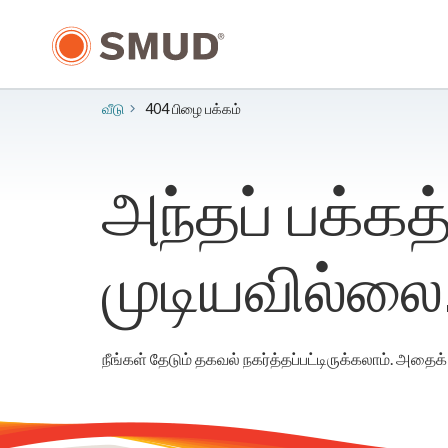
முக்கிய
உள்ளடக்கத்திற்கு
செல்க
வீடு
404 பிழை பக்கம்
அந்தப் பக்க
முடியவில்லை
நீங்கள் தேடும் தகவல் நகர்த்தப்பட்டிருக்கலாம். அதை