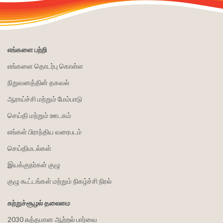
எங்களை பற்றி
எங்களை தொடர்பு கொள்ள
நிறுவனத்தின் தகவல்
ஆராய்ச்சி மற்றும் மேம்பாடு
செய்தி மற்றும் ஊடகம்
எங்கள் பிராந்திய வரைபடம்
செய்திமடல்கள்
இயக்குநர்கள் குழு
குழு கூட்டங்கள் மற்றும் நிகழ்ச்சி நிரல்
சுற்றுச்சூழல் தலைமை
2030 சுத்தமான ஆற்றல் பார்வை