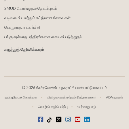
SMUD கொள்முதல் தொடர்புகள்
வடிவமைப்பு மற்றும் கட்டுமான சேவைகள்
பொருளாதார வளர்ச்சி
பங்கு அல்லாத பத்திரங்களை கையகப்படுத்துதல்
கருத்துத் தெரிவிக்கவும்
©
2026 சேக்ரமெண்டோ நகராட்சி பயன்பாட்டு மாவட்டம்
தனியுரிமைக் கொள்கை
விதிமுறைகள் மற்றும் நிபந்தனைகள்
ADA தகவல்
மொழி மொழிபெயர்ப்பு
உயர் மாறுபாடு
முகநூல்
டிக்டோக்
ட்விட்டர்
Instagram
வலைஒளி
LinkedIn