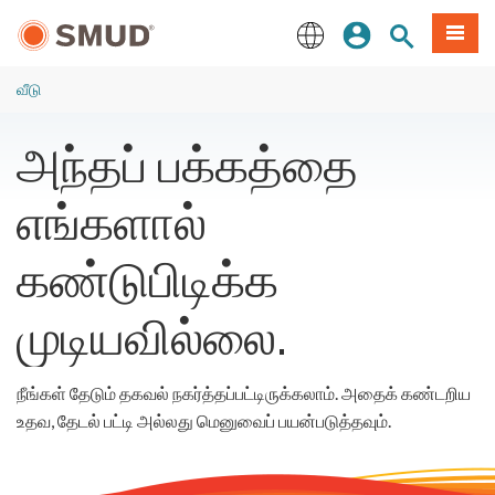
முக்கிய
உள்நுழையவும்
தளத் தேடல்
பட்டியல
உள்ளடக்கத்திற்கு
செல்க
English
வீடு
அந்தப் பக்கத்தை
எங்களால்
கண்டுபிடிக்க
முடியவில்லை.
நீங்கள் தேடும் தகவல் நகர்த்தப்பட்டிருக்கலாம். அதைக் கண்டறிய
உதவ, தேடல் பட்டி அல்லது மெனுவைப் பயன்படுத்தவும்.