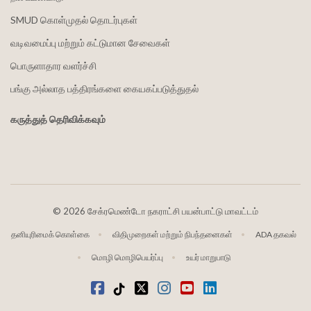
SMUD கொள்முதல் தொடர்புகள்
வடிவமைப்பு மற்றும் கட்டுமான சேவைகள்
பொருளாதார வளர்ச்சி
பங்கு அல்லாத பத்திரங்களை கையகப்படுத்துதல்
கருத்துத் தெரிவிக்கவும்
©
2026 சேக்ரமெண்டோ நகராட்சி பயன்பாட்டு மாவட்டம்
தனியுரிமைக் கொள்கை
விதிமுறைகள் மற்றும் நிபந்தனைகள்
ADA தகவல்
மொழி மொழிபெயர்ப்பு
உயர் மாறுபாடு
முகநூல்
டிக்டோக்
ட்விட்டர்
Instagram
வலைஒளி
LinkedIn