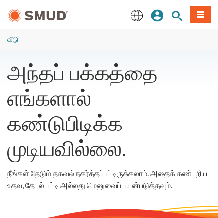
முக்கிய
உள்நுழையவும்
தளத் தேடல்
பட்டியல
உள்ளடக்கத்திற்கு
செல்க
English
வீடு
அந்தப் பக்கத்தை
எங்களால்
கண்டுபிடிக்க
முடியவில்லை.
நீங்கள் தேடும் தகவல் நகர்த்தப்பட்டிருக்கலாம். அதைக் கண்டறிய
உதவ, தேடல் பட்டி அல்லது மெனுவைப் பயன்படுத்தவும்.