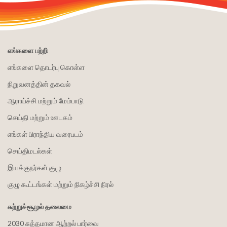
எங்களை பற்றி
எங்களை தொடர்பு கொள்ள
நிறுவனத்தின் தகவல்
ஆராய்ச்சி மற்றும் மேம்பாடு
செய்தி மற்றும் ஊடகம்
எங்கள் பிராந்திய வரைபடம்
செய்திமடல்கள்
இயக்குநர்கள் குழு
குழு கூட்டங்கள் மற்றும் நிகழ்ச்சி நிரல்
சுற்றுச்சூழல் தலைமை
2030 சுத்தமான ஆற்றல் பார்வை