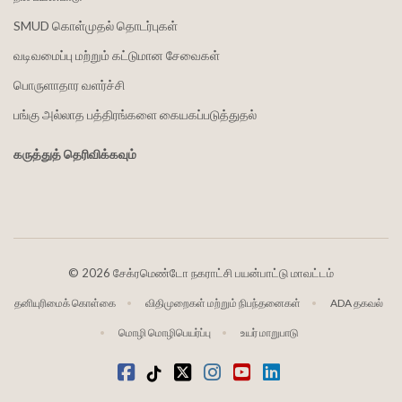
SMUD கொள்முதல் தொடர்புகள்
வடிவமைப்பு மற்றும் கட்டுமான சேவைகள்
பொருளாதார வளர்ச்சி
பங்கு அல்லாத பத்திரங்களை கையகப்படுத்துதல்
கருத்துத் தெரிவிக்கவும்
©
2026 சேக்ரமெண்டோ நகராட்சி பயன்பாட்டு மாவட்டம்
தனியுரிமைக் கொள்கை
விதிமுறைகள் மற்றும் நிபந்தனைகள்
ADA தகவல்
மொழி மொழிபெயர்ப்பு
உயர் மாறுபாடு
முகநூல்
டிக்டோக்
ட்விட்டர்
Instagram
வலைஒளி
LinkedIn