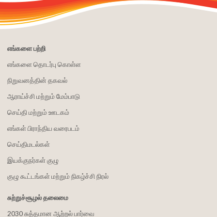
எங்களை பற்றி
எங்களை தொடர்பு கொள்ள
நிறுவனத்தின் தகவல்
ஆராய்ச்சி மற்றும் மேம்பாடு
செய்தி மற்றும் ஊடகம்
எங்கள் பிராந்திய வரைபடம்
செய்திமடல்கள்
இயக்குநர்கள் குழு
குழு கூட்டங்கள் மற்றும் நிகழ்ச்சி நிரல்
சுற்றுச்சூழல் தலைமை
2030 சுத்தமான ஆற்றல் பார்வை