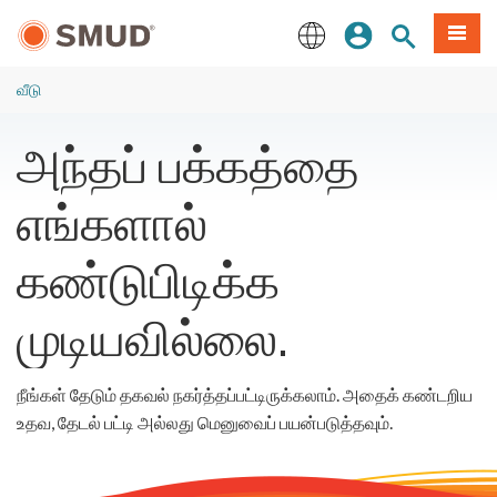
முக்கிய
உள்நுழையவும்
தளத் தேடல்
பட்டியல
உள்ளடக்கத்திற்கு
செல்க
English
வீடு
அந்தப் பக்கத்தை
எங்களால்
கண்டுபிடிக்க
முடியவில்லை.
நீங்கள் தேடும் தகவல் நகர்த்தப்பட்டிருக்கலாம். அதைக் கண்டறிய
உதவ, தேடல் பட்டி அல்லது மெனுவைப் பயன்படுத்தவும்.