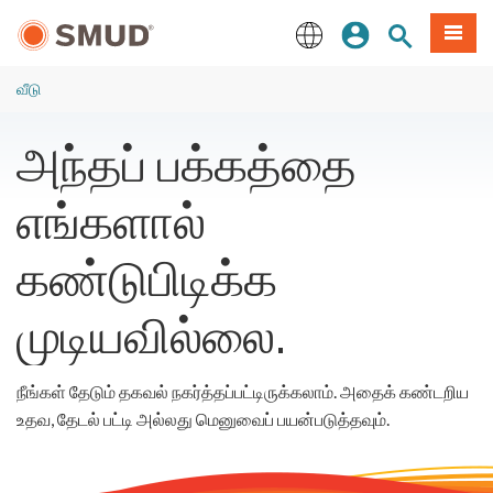
முக்கிய
உள்நுழையவும்
தளத் தேடல்
பட்டியல
உள்ளடக்கத்திற்கு
செல்க
English
வீடு
அந்தப் பக்கத்தை
எங்களால்
கண்டுபிடிக்க
முடியவில்லை.
நீங்கள் தேடும் தகவல் நகர்த்தப்பட்டிருக்கலாம். அதைக் கண்டறிய
உதவ, தேடல் பட்டி அல்லது மெனுவைப் பயன்படுத்தவும்.