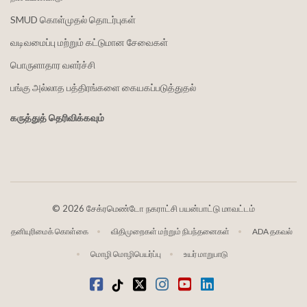
SMUD கொள்முதல் தொடர்புகள்
வடிவமைப்பு மற்றும் கட்டுமான சேவைகள்
பொருளாதார வளர்ச்சி
பங்கு அல்லாத பத்திரங்களை கையகப்படுத்துதல்
கருத்துத் தெரிவிக்கவும்
©
2026 சேக்ரமெண்டோ நகராட்சி பயன்பாட்டு மாவட்டம்
தனியுரிமைக் கொள்கை
விதிமுறைகள் மற்றும் நிபந்தனைகள்
ADA தகவல்
மொழி மொழிபெயர்ப்பு
உயர் மாறுபாடு
முகநூல்
டிக்டோக்
ட்விட்டர்
Instagram
வலைஒளி
LinkedIn