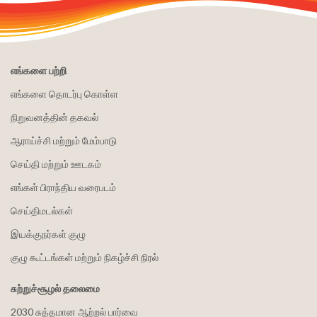
எங்களை பற்றி
எங்களை தொடர்பு கொள்ள
நிறுவனத்தின் தகவல்
ஆராய்ச்சி மற்றும் மேம்பாடு
செய்தி மற்றும் ஊடகம்
எங்கள் பிராந்திய வரைபடம்
செய்திமடல்கள்
இயக்குநர்கள் குழு
குழு கூட்டங்கள் மற்றும் நிகழ்ச்சி நிரல்
சுற்றுச்சூழல் தலைமை
2030 சுத்தமான ஆற்றல் பார்வை