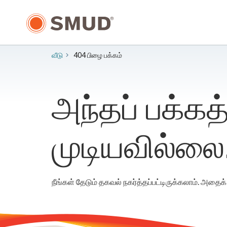
முக்கிய
உள்ளடக்கத்திற்கு
செல்க
வீடு
404 பிழை பக்கம்
அந்தப் பக்க
முடியவில்லை
நீங்கள் தேடும் தகவல் நகர்த்தப்பட்டிருக்கலாம். அதை