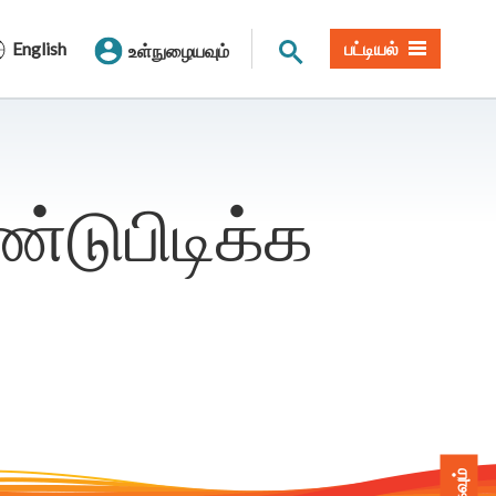
தளத் தேடல்
English
பட்டியல்
உள்நுழையவும்
்டுபிடிக்க