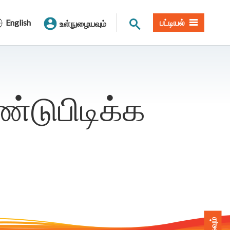
தளத் தேடல்
English
பட்டியல்
உள்நுழையவும்
்டுபிடிக்க