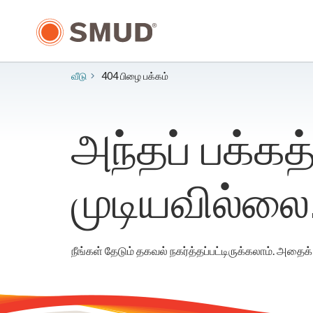
முக்கிய
உள்ளடக்கத்திற்கு
செல்க
வீடு
404 பிழை பக்கம்
அந்தப் பக்க
முடியவில்லை
நீங்கள் தேடும் தகவல் நகர்த்தப்பட்டிருக்கலாம். அதை