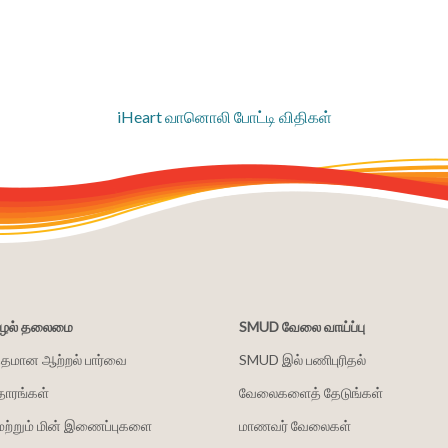
iHeart வானொலி போட்டி விதிகள்
சூழல் தலைமை
SMUD வேலை வாய்ப்பு
்தமான ஆற்றல் பார்வை
SMUD இல் பணிபுரிதல்
தாரங்கள்
வேலைகளைத் தேடுங்கள்
மற்றும் மின் இணைப்புகளை
மாணவர் வேலைகள்