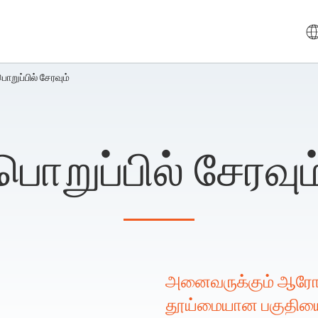
ொறுப்பில் சேரவும்
பொறுப்பில் சேரவும
அனைவருக்கும் ஆரோக
தூய்மையான பகுதியை 