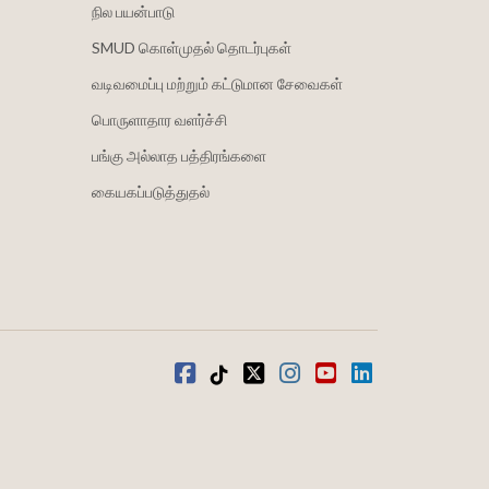
நில பயன்பாடு
SMUD கொள்முதல் தொடர்புகள்
வடிவமைப்பு மற்றும் கட்டுமான சேவைகள்
பொருளாதார வளர்ச்சி
பங்கு அல்லாத பத்திரங்களை
கையகப்படுத்துதல்
முகநூல்
டிக்டோக்
ட்விட்டர்
Instagram
வலைஒளி
LinkedIn