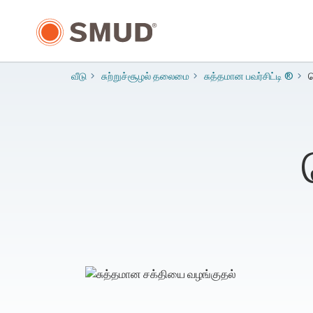
முக்கிய
உள்ளடக்கத்திற்கு
செல்க
வீடு
​சுற்றுச்சூழல் தலைமை
சுத்தமான பவர்சிட்டி ®
ப