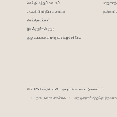
செய்தி மற்றும் ஊடகம்
பாதுகாத்
எங்கள் பிராந்திய வரைபடம்
தன்னார்வ
செய்திமடல்கள்
இயக்குநர்கள் குழு
குழு கூட்டங்கள் மற்றும் நிகழ்ச்சி நிரல்
©
2026 சேக்ரமெண்டோ நகராட்சி பயன்பாட்டு மாவட்டம்
தனியுரிமைக் கொள்கை
விதிமுறைகள் மற்றும் நிபந்தனைக