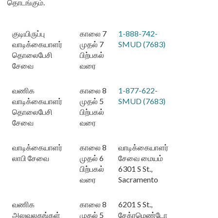
தொடங்கும்.
குடியிருப்பு
காலை 7
1-888-742-
வாடிக்கையாளர்
முதல் 7
SMUD (7683)
தொலைபேசி
பிற்பகல்
சேவை
வரை
வணிக
காலை 8
1-877-622-
வாடிக்கையாளர்
முதல் 5
SMUD (7683)
தொலைபேசி
பிற்பகல்
சேவை
வரை
வாடிக்கையாளர்
காலை 8
வாடிக்கையாளர்
லாபி சேவை
முதல் 6
சேவை மையம்
பிற்பகல்
6301 S St.,
வரை
Sacramento
வணிக
காலை 8
6201 S St.,
அலுவலகங்கள்
முதல் 5
சேக்ரமெண்டோ