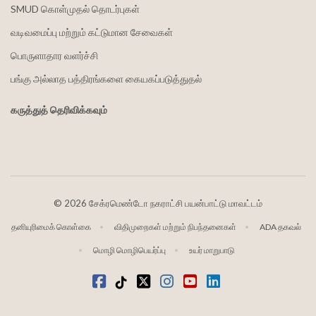
SMUD கொள்முதல் தொடர்புகள்
வடிவமைப்பு மற்றும் கட்டுமான சேவைகள்
பொருளாதார வளர்ச்சி
பங்கு அல்லாத பத்திரங்களை கையகப்படுத்துதல்
கருத்துத் தெரிவிக்கவும்
©
2026 சேக்ரமெண்டோ நகராட்சி பயன்பாட்டு மாவட்டம்
தனியுரிமைக் கொள்கை
விதிமுறைகள் மற்றும் நிபந்தனைகள்
ADA தகவல்
மொழி மொழிபெயர்ப்பு
உயர் மாறுபாடு
முகநூல்
டிக்டோக்
ட்விட்டர்
Instagram
வலைஒளி
LinkedIn