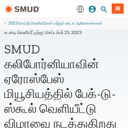
முக்கிய
உள்நுழையவும்
தளத் தேடல்
பட்டியல
உள்ளடக்கத்திற்கு
செல்க
English
2023 செய்தி வெளியீடுகள் மற்றும் ஊடக ஆலோசனைகள்
உடனடி வெளியீட்டிற்கு: செப்டம்பர் 25, 2023
SMUD
கலிபோர்னியாவின்
ஏரோஸ்பேஸ்
மியூசியத்தில் பேக்-டு-
ஸ்கூல் வெளியீட்டு
விழாவை நடத்துகிறது