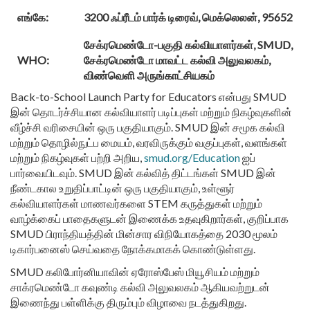
எங்கே:
3200 ஃப்ரீடம் பார்க் டிரைவ், மெக்லெலன், 95652
சேக்ரமெண்டோ-பகுதி கல்வியாளர்கள், SMUD,
WHO:
சேக்ரமெண்டோ மாவட்ட கல்வி அலுவலகம்,
விண்வெளி அருங்காட்சியகம்
Back-to-School Launch Party for Educators என்பது SMUD
இன் தொடர்ச்சியான கல்வியாளர் படிப்புகள் மற்றும் நிகழ்வுகளின்
வீழ்ச்சி வரிசையின் ஒரு பகுதியாகும். SMUD இன் சமூக கல்வி
மற்றும் தொழில்நுட்ப மையம், வரவிருக்கும் வகுப்புகள், வளங்கள்
மற்றும் நிகழ்வுகள் பற்றி அறிய,
smud.org/Education
ஐப்
பார்வையிடவும். SMUD இன் கல்வித் திட்டங்கள் SMUD இன்
நீண்டகால உறுதிப்பாட்டின் ஒரு பகுதியாகும், உள்ளூர்
கல்வியாளர்கள் மாணவர்களை STEM கருத்துகள் மற்றும்
வாழ்க்கைப் பாதைகளுடன் இணைக்க உதவுகிறார்கள், குறிப்பாக
SMUD பிராந்தியத்தின் மின்சார விநியோகத்தை 2030 மூலம்
டிகார்பனைஸ் செய்வதை நோக்கமாகக் கொண்டுள்ளது.
SMUD கலிபோர்னியாவின் ஏரோஸ்பேஸ் மியூசியம் மற்றும்
சாக்ரமெண்டோ கவுண்டி கல்வி அலுவலகம் ஆகியவற்றுடன்
இணைந்து பள்ளிக்கு திரும்பும் விழாவை நடத்துகிறது.