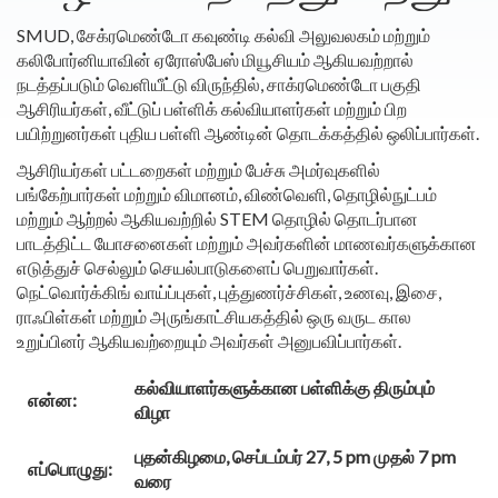
SMUD, சேக்ரமெண்டோ கவுண்டி கல்வி அலுவலகம் மற்றும்
கலிபோர்னியாவின் ஏரோஸ்பேஸ் மியூசியம் ஆகியவற்றால்
நடத்தப்படும் வெளியீட்டு விருந்தில், சாக்ரமெண்டோ பகுதி
ஆசிரியர்கள், வீட்டுப் பள்ளிக் கல்வியாளர்கள் மற்றும் பிற
பயிற்றுனர்கள் புதிய பள்ளி ஆண்டின் தொடக்கத்தில் ஒலிப்பார்கள்.
ஆசிரியர்கள் பட்டறைகள் மற்றும் பேச்சு அமர்வுகளில்
பங்கேற்பார்கள் மற்றும் விமானம், விண்வெளி, தொழில்நுட்பம்
மற்றும் ஆற்றல் ஆகியவற்றில் STEM தொழில் தொடர்பான
பாடத்திட்ட யோசனைகள் மற்றும் அவர்களின் மாணவர்களுக்கான
எடுத்துச் செல்லும் செயல்பாடுகளைப் பெறுவார்கள்.
நெட்வொர்க்கிங் வாய்ப்புகள், புத்துணர்ச்சிகள், உணவு, இசை,
ராஃபிள்கள் மற்றும் அருங்காட்சியகத்தில் ஒரு வருட கால
உறுப்பினர் ஆகியவற்றையும் அவர்கள் அனுபவிப்பார்கள்.
கல்வியாளர்களுக்கான பள்ளிக்கு திரும்பும்
என்ன:
விழா
புதன்கிழமை, செப்டம்பர் 27, 5 pm முதல் 7 pm
எப்பொழுது:
வரை