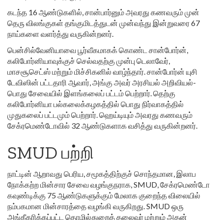
கடந்த 16 ஆண்டுகளில், சான்பார்னும் அவரது கணவரும் முன்
தெரு விலங்குகள் தங்குமிடத்துடன் முன்வந்து இன்றுவரை 67
நாய்களை வளர்த்து வருகின்றனர்.
பென்சில்வேனியாவை பூர்வீகமாகக் கொண்ட சான்போர்ன்,
கலிபோர்னியாவுக்குச் செல்வதற்கு முன்பு டெலாவேர்,
மாசசூசெட்ஸ் மற்றும் மிச்சிகனில் வாழ்ந்தார். சான்போர்ன் யுசி
டேவிஸின் பட்டதாரி ஆவார், அங்கு அவர் அரசியல் அறிவியல்-
பொது சேவையில் இளங்கலைப் பட்டம் பெற்றார். தெற்கு
கலிபோர்னியா பல்கலைக்கழகத்தில் பொது நிர்வாகத்தில்
முதுகலைப் பட்டமும் பெற்றார். ஹெய்டியும் அவரது கணவரும்
சேக்ரமெண்டோவில் 32 ஆண்டுகளாக வசித்து வருகின்றனர்.
SMUD பற்றி
நாட்டின் ஆறாவது பெரிய, சமூகத்திற்குச் சொந்தமான, இலாப
நோக்கற்ற மின்சார சேவை வழங்குநராக, SMUD, சேக்ரமெண்டோ
கவுண்டிக்கு 75 ஆண்டுகளுக்கும் மேலாக குறைந்த விலையில்
நம்பகமான மின்சாரத்தை வழங்கி வருகிறது. SMUD ஒரு
அங்கீகரிக்கப்பட்ட தொழில்துறைத் தலைவர் மற்றும் அதன்