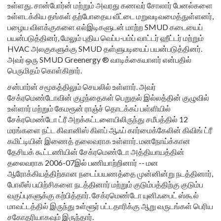
உள்ளது. சான்போர்ன் மற்றும் அவரது கணவர் சோலார் பேனல்களை
உள்ளடக்கிய தங்கள் தற்போதைய வீட்டை மறுவடிவமைத்துள்ளனர்,
பழைய விளக்குகளை எல்இடிகளுடன் மாற்ற SMUD கடையைப்
பயன்படுத்தினர், மேலும் புதிய வெப்ப-பம்ப் வாட்டர் ஹீட்டர் மற்றும்
HVAC அலகுகளுக்கு SMUD தள்ளுபடியைப் பயன்படுத்தினர்.
அவர் ஒரு SMUD Greenergy ® வாடிக்கையாளர் என்பதில்
பெருமிதம் கொள்கிறார்.
சன்பார்ன் சமூகத்திலும் செயலில் உள்ளார். அவர்
சேக்ரமெண்டோவின் குழந்தைகள் பெறுதல் இல்லத்தின் குழுவில்
உள்ளார் மற்றும் கேமரூன் ராஞ்ச் தொடக்கப் பள்ளியில்
சேக்ரமெண்டோ ட்ரீ அறக்கட்டளையிலிருந்து சமீபத்தில் 12
மரங்களை நட்ட கிவானிஸ் கிளப் ஆஃப் கார்மைக்கேலின் கிவிங் ட்ரீ
கமிட்டியின் இணைத் தலைவராக உள்ளார். மனநோய்க்கான
தேசியக் கூட்டணியின் சேக்ரமெண்டோ அத்தியாயத்தின்
தலைவராக 2006-07இல் பணியாற்றினார் -- மன
ஆரோக்கியத்திற்கான நடைப்பயணத்தை முன்னின்று நடத்தினார்,
போலீஸ் பயிற்சிகளை நடத்தினார் மற்றும் குடும்பத்திற்கு குடும்ப
வகுப்புகளுக்கு கற்பித்தார். சேக்ரமெண்டோ யுனிஃபைட் ஸ்கூல்
மாவட்டத்தில் இருந்து உள்ளூர் பட்டதாரிக்கு ஆறு வருடங்கள் பெரிய
சகோதரியாகவும் இருந்தார்.