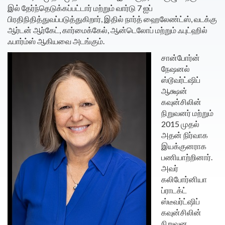
இல் தேர்ந்தெடுக்கப்பட்டார் மற்றும் வார்டு 7 ஐப்
பிரதிநிதித்துவப்படுத்துகிறார், இதில் நார்த் ஹைலேண்ட்ஸ், வடக்கு
ஆர்டன் ஆர்கேட், கார்மைக்கேல், ஆன்டெலோப் மற்றும் ஃபுட்ஹில்
ஃபார்ம்ஸ் ஆகியவை அடங்கும்.
சான்போர்ன்
நேஷனல்
ஸ்டூவர்ட்ஷிப்
ஆக்ஷன்
கவுன்சிலின்
நிறுவனர் மற்றும்
2015 முதல்
அதன் நிர்வாக
இயக்குனராக
பணியாற்றினார்.
அவர்
கலிபோர்னியா
ப்ராடக்ட்
ஸ்டீவர்ட்ஷிப்
கவுன்சிலின்
நிறுவன