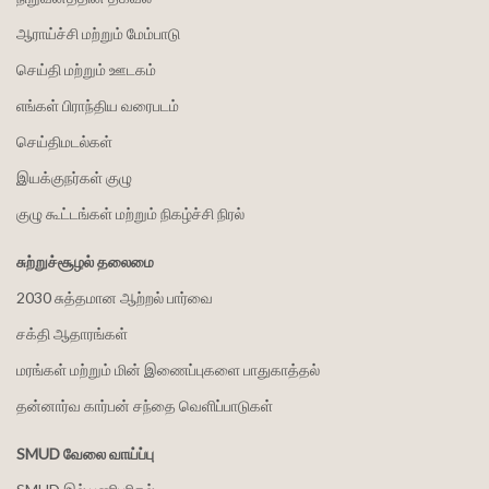
ஆராய்ச்சி மற்றும் மேம்பாடு
செய்தி மற்றும் ஊடகம்
எங்கள் பிராந்திய வரைபடம்
செய்திமடல்கள்
இயக்குநர்கள் குழு
குழு கூட்டங்கள் மற்றும் நிகழ்ச்சி நிரல்
சுற்றுச்சூழல் தலைமை
2030 சுத்தமான ஆற்றல் பார்வை
சக்தி ஆதாரங்கள்
மரங்கள் மற்றும் மின் இணைப்புகளை பாதுகாத்தல்
தன்னார்வ கார்பன் சந்தை வெளிப்பாடுகள்
SMUD வேலை வாய்ப்பு