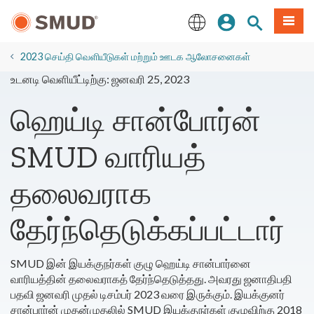
முக்கிய
உள்நுழையவும்
தளத் தேடல்
பட்டியல
உள்ளடக்கத்திற்கு
செல்க
English
2023 செய்தி வெளியீடுகள் மற்றும் ஊடக ஆலோசனைகள்
உடனடி வெளியீட்டிற்கு: ஜனவரி 25, 2023
ஹெய்டி சான்போர்ன்
SMUD வாரியத்
தலைவராக
தேர்ந்தெடுக்கப்பட்டார்
SMUD இன் இயக்குநர்கள் குழு ஹெய்டி சான்பார்னை
வாரியத்தின் தலைவராகத் தேர்ந்தெடுத்தது. அவரது ஜனாதிபதி
பதவி ஜனவரி முதல் டிசம்பர் 2023 வரை இருக்கும்.
இயக்குனர்
சான்பார்ன் முதன்முதலில் SMUD இயக்குநர்கள் குழுவிற்கு 2018