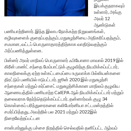
இயக்குநராகவும்
உள்ளார், அங்கு
அவர் 12
ஆண்டுகள்
பணியாற்றினார். இந்த இலாப நோக்கற்ற நிறுவனங்கள்,
கழிவுகளைக் குறைப்பதற்கும், மறுசுழற்சியை அதிகரிப்பதற்கும்,
சமமான, வட்டப் பொருளாதாரத்திற்காக வாதிடுவதற்கும்
அர்ப்பணித்துள்ளன.
பின்னர் அவர் மாநிலப் பொருளாளர் ஃபியோனா மாவால் 2019 இல்
கிரீன் பாண்ட் சந்தை மேம்பாட்டுக் குழுவிற்கு நியமிக்கப்பட்டார்,
காலநிலைக்கு ஏற்ற உள்கட்டமைப்பை உருவாக்க பில்லியன்களை
திரட்டும் பணியில் ஈடுபட்டார். ஜூன் 2020 இல் மறுசுழற்சி
சந்தைகள் மற்றும் கர்ப்சைட் மறுசுழற்சிக்கான மாநிலம் தழுவிய
ஆணையத்தில் பணியாற்ற CalEPA ஆல் நியமிக்கப்பட்டார் மற்றும்
தலைவராக தேர்ந்தெடுக்கப்பட்டார். தன்னார்வக் குழு 34
கொள்கைப் பரிந்துரைகளை கலிபோர்னியா சட்டமன்றத்தில்
சமர்ப்பித்தது, அவற்றில் பல 2021 மற்றும் 2022இல்
நிறைவேற்றப்பட்டன
சான்பார்னுக்கு பச்சை நிறத்தில் செல்வதில் தனிப்பட்ட ஆர்வம்