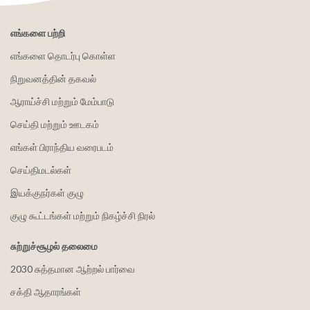
எங்களை பற்றி
எங்களை தொடர்பு கொள்ள
நிறுவனத்தின் தகவல்
ஆராய்ச்சி மற்றும் மேம்பாடு
செய்தி மற்றும் ஊடகம்
எங்கள் பிராந்திய வரைபடம்
செய்திமடல்கள்
இயக்குநர்கள் குழு
குழு கூட்டங்கள் மற்றும் நிகழ்ச்சி நிரல்
சுற்றுச்சூழல் தலைமை
2030 சுத்தமான ஆற்றல் பார்வை
சக்தி ஆதாரங்கள்