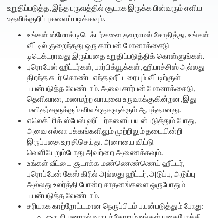
உறுதிப்படுத்த, இந்த பருவத்தில் சூடாக இருக்க பின்வரும் எளிய
உதவிக்குறிப்புகளைப் படிக்கவும்.
உங்கள் ஸ்மோக் டிடெக்டர்களை தவறாமல் சோதித்து, உங்கள்
வீட்டில் குறைந்தது ஒரு கார்பன் மோனாக்சைடு
டிடெக்டராவது இருப்பதை உறுதிப்படுத்திக் கொள்ளுங்கள்.
புரொபேன் ஹீட்டர்கள், பார்பிக்யூக்கள், ஹிபாச்சிஸ் அல்லது
திறந்த சுடர் கொண்ட எந்த ஹீட்டரையும் வீட்டிற்குள்
பயன்படுத்த வேண்டாம். அவை கார்பன் மோனாக்சைடு,
தெளிவான, மணமற்ற வாயுவை உருவாக்குகின்றன, இது
மனிதர்களுக்கும் விலங்குகளுக்கும் ஆபத்தானது.
எலெக்ட்ரிக் ஸ்பேஸ் ஹீட்டர்களைப் பயன்படுத்தும் போது,
அவை எல்லா பக்கங்களிலும் முற்றிலும் தடையின்றி
இருப்பதை உறுதிசெய்து, அறையை விட்டு
வெளியேறும்போது அவற்றை அணைக்கவும்.
உங்கள் வீட்டை சூடாக்க மண்ணெண்ணெய் ஹீட்டர்,
புரொப்பேன் கேஸ் கிரில் அல்லது ஹீட்டர், அடுப்பு, அடுப்பு
அல்லது உலர்த்தி போன்ற சாதனங்களை ஒருபோதும்
பயன்படுத்த வேண்டாம்.
சரியாக காற்றோட்டமான நெருப்பிடம் பயன்படுத்தும் போது:
ஒரு நிபுணரால் வருடந்தோறும் உங்கள் புகைபோக்கி