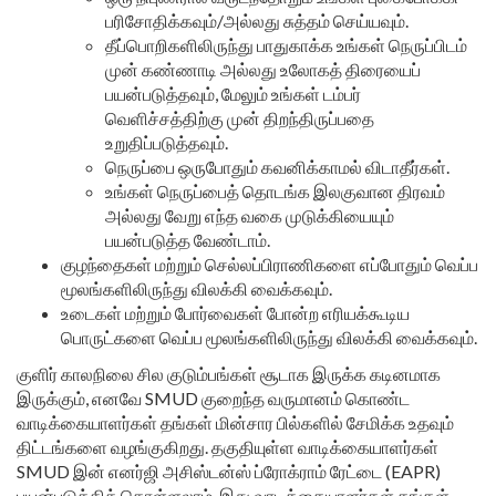
பரிசோதிக்கவும்/அல்லது சுத்தம் செய்யவும்.
தீப்பொறிகளிலிருந்து பாதுகாக்க உங்கள் நெருப்பிடம்
முன் கண்ணாடி அல்லது உலோகத் திரையைப்
பயன்படுத்தவும், மேலும் உங்கள் டம்பர்
வெளிச்சத்திற்கு முன் திறந்திருப்பதை
உறுதிப்படுத்தவும்.
நெருப்பை ஒருபோதும் கவனிக்காமல் விடாதீர்கள்.
உங்கள் நெருப்பைத் தொடங்க இலகுவான திரவம்
அல்லது வேறு எந்த வகை முடுக்கியையும்
பயன்படுத்த வேண்டாம்.
குழந்தைகள் மற்றும் செல்லப்பிராணிகளை எப்போதும் வெப்ப
மூலங்களிலிருந்து விலக்கி வைக்கவும்.
உடைகள் மற்றும் போர்வைகள் போன்ற எரியக்கூடிய
பொருட்களை வெப்ப மூலங்களிலிருந்து விலக்கி வைக்கவும்.
குளிர் காலநிலை சில குடும்பங்கள் சூடாக இருக்க கடினமாக
இருக்கும், எனவே SMUD குறைந்த வருமானம் கொண்ட
வாடிக்கையாளர்கள் தங்கள் மின்சார பில்களில் சேமிக்க உதவும்
திட்டங்களை வழங்குகிறது. தகுதியுள்ள வாடிக்கையாளர்கள்
SMUD இன் எனர்ஜி அசிஸ்டன்ஸ் ப்ரோக்ராம் ரேட்டை (EAPR)
பயன்படுத்திக் கொள்ளலாம், இது வாடிக்கையாளர்கள் தங்கள்