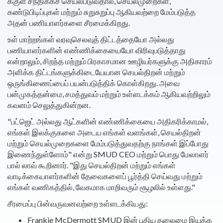
க்குள் சந்திக்கச் செயல்படுவதால், செயல்முறைகள்,
கண்டுபிடிப்புகள் மற்றும் சுறுசுறுப்பு ஆகியவற்றை மேம்படுத்த
அதன் பணியாளர்களை சீரமைக்கிறது.
உள் மாற்றங்கள் வரவுசெலவுத் திட்டத்தையோ அல்லது
பணியாளர்களின் எண்ணிக்கையையோ விரிவுபடுத்தாது
என்றாலும், சிறந்த மற்றும் பிரகாசமான ஊழியர்களுக்கு அதிகாரம்
அளிக்க திட்டங்களுக்கிடையேயான செயல்திறன் மற்றும்
ஒருங்கிணைப்பைப் பயன்படுத்திக் கொள்கிறது. அவை
பன்முகத்தன்மை, சமத்துவம் மற்றும் உள்ளடக்கம் ஆகியவற்றிலும்
கவனம் செலுத்துகின்றன.
"பட்ஜெட் அல்லது ஆட்களின் எண்ணிக்கையை அதிகரிக்காமல்,
எங்கள் இலக்குகளை அடைய எங்கள் வளங்கள், செயல்திறன்
மற்றும் செயல்முறைகளை மேம்படுத்துவதற்கு நாங்கள் இப்போது
இணைந்துள்ளோம்" என்று SMUD CEO மற்றும் பொது மேலாளர்
பால் லாவ் கூறினார். "இது செயல்திறன் மற்றும் எங்கள்
வாடிக்கையாளர்களின் தேவைகளைப் பூர்த்தி செய்வது மற்றும்
எங்கள் வணிகத்தில், வேகமாக மாறிவரும் சூழலில் உள்ளது."
சீரமைப்பு பின்வருவனவற்றை உள்ளடக்கியது:
Frankie McDermott SMUD இன் புதிய தலைமை இயக்க