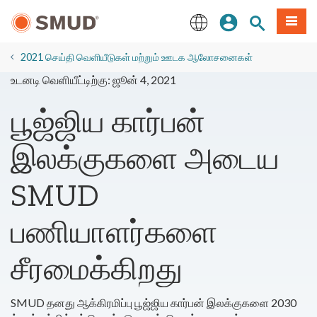
முக்கிய
உள்நுழையவும்
தளத் தேடல்
பட்டியல
உள்ளடக்கத்திற்கு
செல்க
English
2021 செய்தி வெளியீடுகள் மற்றும் ஊடக ஆலோசனைகள்
உடனடி வெளியீட்டிற்கு: ஜூன் 4, 2021
பூஜ்ஜிய கார்பன்
இலக்குகளை அடைய
SMUD
பணியாளர்களை
சீரமைக்கிறது
SMUD தனது ஆக்கிரமிப்பு பூஜ்ஜிய கார்பன் இலக்குகளை 2030