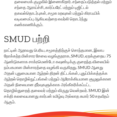
தலைமைக் குழுவில் இணைகிறார். சந்தைப்படுத்தல் மற்றும்
சந்தை ஆராய்ச்சி, கார்ப்பரேட் மற்றும் டிஜிட்டல்
தகவல்தொடர்புகள், சமூக உறவுகள் மற்றும் கிராஃபிக்
வடிவமைப்பு ஆகியவற்றை எவர்லி தொடர்ந்து
கண்காணிக்கும்.
SMUD பற்றி
நாட்டின் ஆறாவது பெரிய, சமூகத்திற்குச் சொந்தமான, இலாப
நோக்கற்ற மின்சார சேவை வழங்குநராக, SMUD, ஏறக்குறைய 75
ஆண்டுகளாக சாக்ரமெண்டோ கவுண்டிக்கு குறைந்த விலையில்
நம்பகமான மின்சாரத்தை வழங்கி வருகிறது. SMUD ஆனது
அதன் புதுமையான ஆற்றல் திறன் திட்டங்கள், புதுப்பிக்கத்தக்க
ஆற்றல் தொழில்நுட்பங்கள் மற்றும் ஆரோக்கியமான சூழலுக்கான
அதன் நிலையான தீர்வுகளுக்காக அங்கீகரிக்கப்பட்ட
தொழில்துறைத் தலைவர் மற்றும் விருது வென்றவர். SMUD இன்
சக்தி கலவையானது கார்பன் உமிழ்வு அல்லாத சுமார் 50 சதவீதம்
ஆகும்.