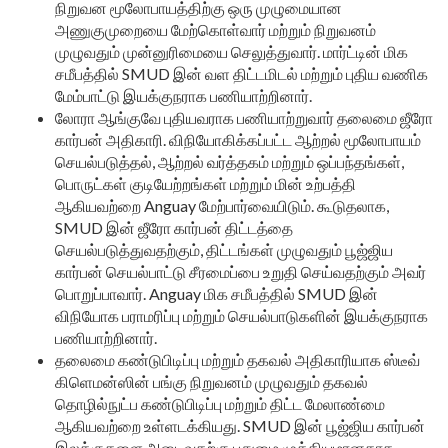
நிறுவன மூலோபாயத்திற்கு ஒரு முழுமையான
அணுகுமுறையை மேற்கொள்வார் மற்றும் நிறுவனம்
முழுவதும் முன்னுரிமையை செலுத்துவார். மார்ட்டின் மிக
சமீபத்தில் SMUD இன் வள திட்டமிடல் மற்றும் புதிய வணிக
மேம்பாட்டு இயக்குநராக பணியாற்றினார்.
லோரா ஆங்குவே புதியவராக பணியாற்றுவார்
தலைமை ஜீரோ
கார்பன் அதிகாரி. விநியோகிக்கப்பட்ட ஆற்றல் மூலோபாயம்
செயல்படுத்தல், ஆற்றல் வர்த்தகம் மற்றும் ஒப்பந்தங்கள்,
பொருட்கள் குடியேற்றங்கள் மற்றும் மின் உற்பத்தி
ஆகியவற்றை Anguay மேற்பார்வையிடும். கூடுதலாக,
SMUD இன் ஜீரோ கார்பன் திட்டத்தை
செயல்படுத்துவதற்கும், திட்டங்கள் முழுவதும் பூஜ்ஜிய
கார்பன் செயல்பாட்டு சீரமைப்பை உறுதி செய்வதற்கும் அவர்
பொறுப்பாவார். Anguay மிக சமீபத்தில் SMUD இன்
விநியோக பராமரிப்பு மற்றும் செயல்பாடுகளின் இயக்குநராக
பணியாற்றினார்.
தலைமை கண்டுபிடிப்பு மற்றும் தகவல் அதிகாரியாக ஸ்டீவ்
கிளெமன்ஸின் பங்கு நிறுவனம் முழுவதும் தகவல்
தொழில்நுட்ப கண்டுபிடிப்பு மற்றும் திட்ட மேலாண்மை
ஆகியவற்றை உள்ளடக்கியது. SMUD இன் பூஜ்ஜிய கார்பன்
இலக்குகளை அடைவதற்கு புதுமை முக்கியமானதாக