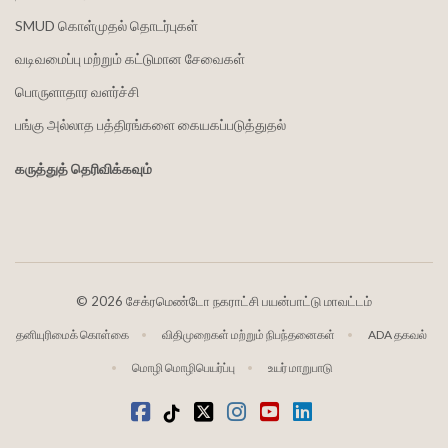
SMUD கொள்முதல் தொடர்புகள்
வடிவமைப்பு மற்றும் கட்டுமான சேவைகள்
பொருளாதார வளர்ச்சி
பங்கு அல்லாத பத்திரங்களை கையகப்படுத்துதல்
கருத்துத் தெரிவிக்கவும்
©
2026 சேக்ரமெண்டோ நகராட்சி பயன்பாட்டு மாவட்டம்
தனியுரிமைக் கொள்கை
விதிமுறைகள் மற்றும் நிபந்தனைகள்
ADA தகவல்
மொழி மொழிபெயர்ப்பு
உயர் மாறுபாடு
முகநூல்
டிக்டோக்
ட்விட்டர்
Instagram
வலைஒளி
LinkedIn