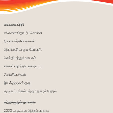
எங்களை பற்றி
எங்களை தொடர்பு கொள்ள
நிறுவனத்தின் தகவல்
ஆராய்ச்சி மற்றும் மேம்பாடு
செய்தி மற்றும் ஊடகம்
எங்கள் பிராந்திய வரைபடம்
செய்திமடல்கள்
இயக்குநர்கள் குழு
குழு கூட்டங்கள் மற்றும் நிகழ்ச்சி நிரல்
சுற்றுச்சூழல் தலைமை
2030 சுத்தமான ஆற்றல் பார்வை