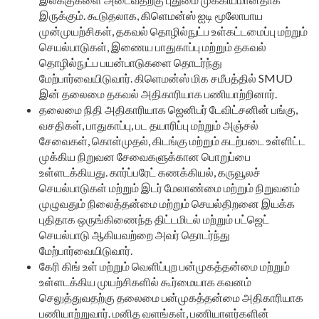
இருக்கும். கூடுதலாக, கிளெமன்ஸ் ஐடி மூலோபாய
முன்முயற்சிகள், தகவல் தொழில்நுட்ப உள்கட்டமைப்பு மற்றும்
செயல்பாடுகள், இணைய பாதுகாப்பு மற்றும் தகவல்
தொழில்நுட்ப பயன்பாடுகளை தொடர்ந்து
மேற்பார்வையிடுவார். கிளெமன்ஸ் மிக சமீபத்தில் SMUD
இன் தலைமை தகவல் அதிகாரியாக பணியாற்றினார்.
தலைமை நிதி அதிகாரியாக ஜெனிபர் டேவிட்சனின் பங்கு,
வசதிகள், பாதுகாப்பு, பட தயாரிப்பு மற்றும் அஞ்சல்
சேவைகள், கொள்முதல், கிடங்கு மற்றும் கடற்படை உள்ளிட்ட
முக்கிய நிறுவன சேவைகளுக்கான பொறுப்பை
உள்ளடக்கியது. கார்ப்பரேட் கணக்கியல், கருவூலச்
செயல்பாடுகள் மற்றும் இடர் மேலாண்மை மற்றும் நிறுவனம்
முழுவதும் நிலைத்தன்மை மற்றும் செயல்திறனை இயக்க
புதிதாக ஒருங்கிணைந்த திட்டமிடல் மற்றும் பட்ஜெட்
செயல்பாடு ஆகியவற்றை அவர் தொடர்ந்து
மேற்பார்வையிடுவார்.
கேரி கிங் உள் மற்றும் வெளிப்புற பன்முகத்தன்மை மற்றும்
உள்ளடக்கிய முயற்சிகளில் கூர்மையாக கவனம்
செலுத்துவதற்கு தலைமை பன்முகத்தன்மை அதிகாரியாக
பணியாற்றுவார். மனித வளங்கள், பணியாளர்களின்