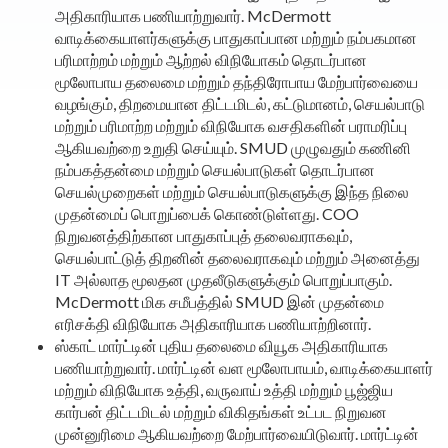
அதிகாரியாக பணியாற்றுவார். McDermott
வாடிக்கையாளர்களுக்கு பாதுகாப்பான மற்றும் நம்பகமான
பரிமாற்றம் மற்றும் ஆற்றல் விநியோகம் தொடர்பான
மூலோபாய தலைமை மற்றும் தந்திரோபாய மேற்பார்வையை
வழங்கும், திறமையான திட்டமிடல், கட்டுமானம், செயல்பாடு
மற்றும் பரிமாற்ற மற்றும் விநியோக வசதிகளின் பராமரிப்பு
ஆகியவற்றை உறுதி செய்யும். SMUD முழுவதும் கணினி
நம்பகத்தன்மை மற்றும் செயல்பாடுகள் தொடர்பான
செயல்முறைகள் மற்றும் செயல்பாடுகளுக்கு இந்த நிலை
முதன்மைப் பொறுப்பைக் கொண்டுள்ளது. COO
நிறுவனத்திற்கான பாதுகாப்புத் தலைவராகவும்,
செயல்பாட்டுத் திறனின் தலைவராகவும் மற்றும் அனைத்து
IT அல்லாத மூலதன முதலீடுகளுக்கும் பொறுப்பாகும்.
McDermott மிக சமீபத்தில் SMUD இன் முதன்மை
எரிசக்தி விநியோக அதிகாரியாக பணியாற்றினார்.
ஸ்காட் மார்ட்டின் புதிய தலைமை வியூக அதிகாரியாக
பணியாற்றுவார். மார்ட்டின் வள மூலோபாயம், வாடிக்கையாளர்
மற்றும் விநியோக உத்தி, வருவாய் உத்தி மற்றும் பூஜ்ஜிய
கார்பன் திட்டமிடல் மற்றும் விகிதங்கள் உட்பட நிறுவன
முன்னுரிமை ஆகியவற்றை மேற்பார்வையிடுவார். மார்ட்டின்