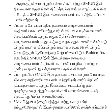
பன்முகத்தன்மை மற்றும் உள்ளடக்கம் மற்றும் SMUD இன்
நிலையான சமூகங்கள் திட்டத்திற்கு கிங் பொறுப்பு. கிங் மிக
சமீபத்தில் SMUD இன் தலைமை பணியாளர் அதிகாரியாக
பணியாற்றினார்.
பிராண்டி போல்டன் புதிய தலைமை வாடிக்கையாளர்
அதிகாரியாக பணியாற்றுவார். போல்டன் வாடிக்கையாளர்
செயல்பாடுகள் மற்றும் சமூக ஆற்றல் சேவைகள்,
வாடிக்கையாளர் அனுபவத்தை வழங்குதல், வணிக மேம்பாடு
மற்றும் வணிக ஈர்ப்பு மற்றும் வணிக செயல்திறன் மற்றும்
மேம்படுத்தல் ஆகியவற்றை மேற்பார்வையிடும். Bolden மிக
சமீபத்தில் SMUD இன் இடைக்கால தலைமை
வாடிக்கையாளர் அதிகாரியாக பணியாற்றினார் மற்றும்
முன்பு வருவாய் இயக்குனராக பதவி வகித்தார்.
லாரா லூயிஸ் SMUD இன் தலைமை சட்ட மற்றும் அரசாங்க
விவகார அதிகாரியாக பணியாற்றுகிறார். கார்ப்பரேட் சட்ட,
நம்பகத்தன்மை மற்றும் இணக்கம், சட்டமியற்றுதல்,
ஒழுங்குமுறை மற்றும் அரசாங்க விவகாரங்களை அவர்
தொடர்ந்து மேற்பார்வையிடுவார்.
SMUD இன் சந்தைப்படுத்தல் மற்றும் கார்ப்பரேட்
கம்யூனிகேஷன்ஸ் இயக்குநராக ஃபார்ரெஸ் எவர்லி நிர்வாகத்