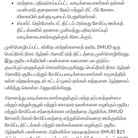
மாற்றாக, பதிவுசெய்யப்பட்ட வாடிக்கையாளர்கள் தங்கள்
பயன்பாடு குறைவான நேரம் மற்றும் மிட்-பீக் கோடை
விலையில் தள்ளுபடியைப் பெறுகிறார்கள்.
ஸ்மார்ட் தெர்மோஸ்டாட் திட்டம் அல்லது சேமிப்பு ஊக்கத்
திட்டங்களில் தானாக முன்வந்து பதிவு செய்யும்
வாடிக்கையாளர்களுக்குக் கிடைக்கும்.
முன்மொழியப்பட்ட விகித மாற்றங்களைத் தவிர, SMUD ஒரு
மெய்நிகர் நிகர ஆற்றல் அளவீட்டுத் திட்டத்தை முன்மொழிகிறது,
இது சூரிய சக்தியின் பலன்களை வளமான பல குடும்ப
குடியிருப்புகளுக்குக் கொண்டுவருகிறது. மெய்நிகர் நிகர ஆற்றல்
அளவீடு சூரிய மற்றும் சேமிப்பு வாடிக்கையாளர்கள் சமூகத்தில்
உள்ள மற்றவர்களுடன் கட்டம் மூலம் தங்கள் சுத்தமான ஆற்றலைப்
பகிர்ந்து கொள்ள அனுமதிக்கிறது.
அனைத்து வாடிக்கையாளர்களுக்கும் பரந்த நம்பகத்தன்மை
மற்றும் சுற்றுச்சூழல் மற்றும் சுகாதார நலன்களை வழங்கும் சூரிய
மற்றும் சேமிப்பக சந்தைக்கான மாற்றத்தை ஆதரிக்க, SMUD
சோலார் பிளஸ் சேமிப்பகத்தை ஏற்றுக்கொள்வதை ஊக்குவிக்க
சேமிப்பு திட்டங்கள் மற்றும் ஊக்கங்களை வழங்கும். சூரிய
ஆற்றலின் பலன்களை அதிகரிக்க உதவுவதற்காக SMUD $25