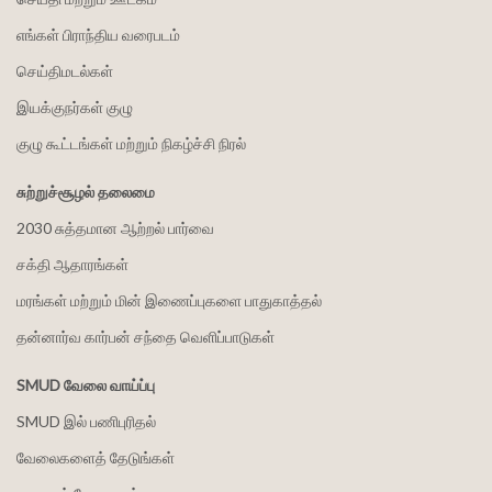
எங்கள் பிராந்திய வரைபடம்
செய்திமடல்கள்
இயக்குநர்கள் குழு
குழு கூட்டங்கள் மற்றும் நிகழ்ச்சி நிரல்
சுற்றுச்சூழல் தலைமை
2030 சுத்தமான ஆற்றல் பார்வை
சக்தி ஆதாரங்கள்
மரங்கள் மற்றும் மின் இணைப்புகளை பாதுகாத்தல்
தன்னார்வ கார்பன் சந்தை வெளிப்பாடுகள்
SMUD வேலை வாய்ப்பு
SMUD இல் பணிபுரிதல்
வேலைகளைத் தேடுங்கள்