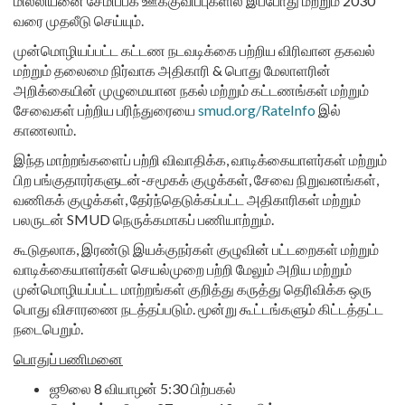
மில்லியனை சேமிப்பக ஊக்குவிப்புகளில் இப்போது மற்றும் 2030
வரை முதலீடு செய்யும்.
முன்மொழியப்பட்ட கட்டண நடவடிக்கை பற்றிய விரிவான தகவல்
மற்றும் தலைமை நிர்வாக அதிகாரி & பொது மேலாளரின்
அறிக்கையின் முழுமையான நகல் மற்றும் கட்டணங்கள் மற்றும்
சேவைகள் பற்றிய பரிந்துரையை
smud.org/RateInfo
இல்
காணலாம்.
இந்த மாற்றங்களைப் பற்றி விவாதிக்க, வாடிக்கையாளர்கள் மற்றும்
பிற பங்குதாரர்களுடன்-சமூகக் குழுக்கள், சேவை நிறுவனங்கள்,
வணிகக் குழுக்கள், தேர்ந்தெடுக்கப்பட்ட அதிகாரிகள் மற்றும்
பலருடன் SMUD நெருக்கமாகப் பணியாற்றும்.
கூடுதலாக, இரண்டு இயக்குநர்கள் குழுவின் பட்டறைகள் மற்றும்
வாடிக்கையாளர்கள் செயல்முறை பற்றி மேலும் அறிய மற்றும்
முன்மொழியப்பட்ட மாற்றங்கள் குறித்து கருத்து தெரிவிக்க ஒரு
பொது விசாரணை நடத்தப்படும். மூன்று கூட்டங்களும் கிட்டத்தட்ட
நடைபெறும்.
பொதுப் பணிமனை
ஜூலை 8 வியாழன் 5:30 பிற்பகல்