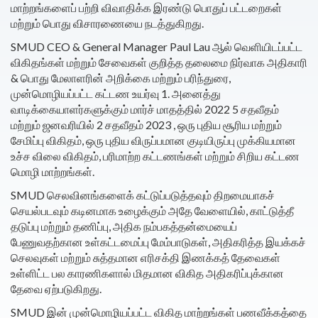
மாற்றங்களைப் பற்றி விவாதிக்க இரண்டு பொதுப் பட்டறைகள்
மற்றும் பொது விசாரணையை நடத்துகிறது.
SMUD CEO & General Manager Paul Lau ஆல் வெளியிடப்பட்ட
விகிதங்கள் மற்றும் சேவைகள் குறித்த தலைமை நிர்வாக அதிகாரி
& பொது மேலாளரின் அறிக்கை மற்றும் பரிந்துரை,
முன்மொழியப்பட்ட கட்டண உயர்வு 1. அனைத்து
வாடிக்கையாளர்களுக்கும் மார்ச் மாதத்தில் 2022 5 சதவீதம்
மற்றும் ஜனவரியில் 2 சதவீதம் 2023 , ஒரு புதிய சூரிய மற்றும்
சேமிப்பு விகிதம், ஒரு புதிய விருப்பமான குடியிருப்பு முக்கியமான
உச்ச விலை விகிதம், பரிமாற்ற கட்டணங்கள் மற்றும் சிறிய கட்டண
மொழி மாற்றங்கள்.
SMUD செலவினங்களைக் கட்டுப்படுத்தவும் திறமையாகச்
செயல்படவும் கடினமாக உழைக்கும் அதே வேளையில், காட்டுத்தீ
தடுப்பு மற்றும் தணிப்பு, அதிக நம்பகத்தன்மையைப்
பேணுவதற்கான உள்கட்டமைப்பு மேம்பாடுகள், அதிகரித்த இயக்கச்
செலவுகள் மற்றும் சுத்தமான எரிசக்தி இணக்கத் தேவைகள்
உள்ளிட்ட பல காரணிகளால் மிதமான விகித அதிகரிப்புக்கான
தேவை ஏற்படுகிறது.
SMUD இன் முன்மொழியப்பட்ட விகித மாற்றங்கள் பணவீக்கத்தை