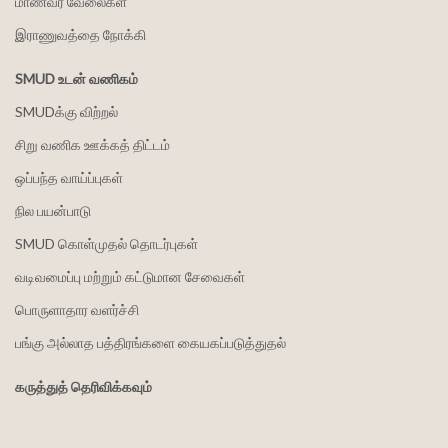
மாணவர் வேலைகள்
இராணுவத்தை நோக்கி
SMUD உடன் வணிகம்
SMUDக்கு விற்றல்
சிறு வணிக ஊக்கத் திட்டம்
ஒப்பந்த வாய்ப்புகள்
நில பயன்பாடு
SMUD கொள்முதல் தொடர்புகள்
வடிவமைப்பு மற்றும் கட்டுமான சேவைகள்
பொருளாதார வளர்ச்சி
பங்கு அல்லாத பத்திரங்களை கையகப்படுத்துதல்
கருத்துத் தெரிவிக்கவும்