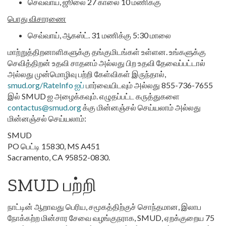
செவ்வாய், ஜூலை 27 காலை 10 மணிக்கு
பொது விசாரணை
செவ்வாய், ஆகஸ்ட். 31 மணிக்கு 5:30 மாலை
மாற்றுத்திறனாளிகளுக்கு தங்குமிடங்கள் உள்ளன. உங்களுக்கு
செவித்திறன் உதவி சாதனம் அல்லது பிற உதவி தேவைப்பட்டால்
அல்லது முன்மொழிவு பற்றி கேள்விகள் இருந்தால்,
smud.org/RateInfo ஐப்
பார்வையிடவும் அல்லது 855-736-7655
இல் SMUD ஐ அழைக்கவும். எழுதப்பட்ட கருத்துகளை
contactus@smud.org
க்கு மின்னஞ்சல் செய்யலாம் அல்லது
மின்னஞ்சல் செய்யலாம்:
SMUD
PO பெட்டி 15830, MS A451
Sacramento, CA 95852-0830.
SMUD பற்றி
நாட்டின் ஆறாவது பெரிய, சமூகத்திற்குச் சொந்தமான, இலாப
நோக்கற்ற மின்சார சேவை வழங்குநராக, SMUD, ஏறக்குறைய 75