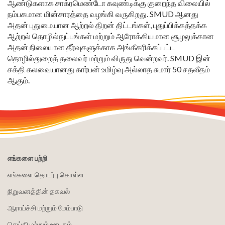
ஆண்டுகளாக சாக்ரமெண்டோ கவுண்டிக்கு குறைந்த விலையில்
நம்பகமான மின்சாரத்தை வழங்கி வருகிறது. SMUD ஆனது
அதன் புதுமையான ஆற்றல் திறன் திட்டங்கள், புதுப்பிக்கத்தக்க
ஆற்றல் தொழில்நுட்பங்கள் மற்றும் ஆரோக்கியமான சூழலுக்கான
அதன் நிலையான தீர்வுகளுக்காக அங்கீகரிக்கப்பட்ட
தொழில்துறைத் தலைவர் மற்றும் விருது வென்றவர். SMUD இன்
சக்தி கலவையானது கார்பன் உமிழ்வு அல்லாத சுமார் 50 சதவீதம்
ஆகும்.
எங்களை பற்றி
எங்களை தொடர்பு கொள்ள
நிறுவனத்தின் தகவல்
ஆராய்ச்சி மற்றும் மேம்பாடு
செய்தி மற்றும் ஊடகம்