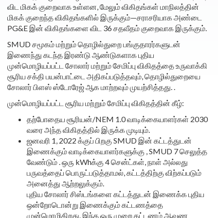
விட மிகக் குறைவாக உள்ளன, மேலும் விகிதங்கள் மாநிலத்தின்
மிகக் குறைந்த விகிதங்களில் இருக்கும்—சராசரியாக அண்டை
PG&E இன் விகிதங்களை விட 36 சதவீதம் குறைவாக இருக்கும்.
SMUD சமூகம் மற்றும் தொழில்துறை பங்குதாரர்களுடன்
இணைந்து கடந்த இரண்டு ஆண்டுகளாக புதிய
முன்மொழியப்பட்ட சோலார் மற்றும் சேமிப்பு விகிதத்தை உருவாக்கி
சூரிய சக்தி பயன்பாட்டை அதிகப்படுத்தவும், தொழில்துறையை
சோலார் பிளஸ் ஸ்டோரேஜ் ஆக மாற்றவும் முயற்சித்தது. .
முன்மொழியப்பட்ட சூரிய மற்றும் சேமிப்பு விகிதத்தின் கீழ்:
தற்போதைய சூரியன்/NEM 1.0 வாடிக்கையாளர்கள் 2030
வரை அந்த விகிதத்தில் இருக்க முடியும்.
ஜனவரி 1, 2022 க்குப் பிறகு SMUD இன் கட்டத்துடன்
இணைக்கும் வாடிக்கையாளர்களுக்கு , SMUD 7 செலுத்த
வேண்டும் . ஒரு kWhக்கு 4 சென்ட்கள், நாள் அல்லது
பருவத்தைப் பொருட்படுத்தாமல், கட்டத்திற்கு விற்கப்படும்
அனைத்து ஆற்றலுக்கும்.
புதிய சோலார் சிஸ்டங்களை கட்டத்துடன் இணைக்க புதிய
ஒன்றோடொன்று இணைக்கும் கட்டணத்தை
முன்மொழிகிறது. இந்த ஒரு முறை கட்டணம் ஆவண