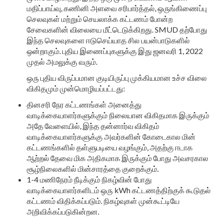
மதிப்பாய்வு, கணினி அளவை சரிபார்த்தல், ஒருங்கிணைப்பு
செலவுகள் மற்றும் செயலாக்க கட்டணம் போன்ற
சேவைகளின் விலையை மீட்டெடுக்கிறது. SMUD தற்போது
இந்த செலவுகளை ஈடுசெய்யாத சில பயன்பாடுகளில்
ஒன்றாகும். புதிய இணைப்புகளுக்கு இது ஜனவரி 1, 2022
முதல் அமலுக்கு வரும்.
ஒரு புதிய விருப்பமான குடியிருப்பு முக்கியமான உச்ச விலை
விகிதமும் முன்மொழியப்பட்டது:
தினசரி நேர கட்டணங்கள் அனைத்து
வாடிக்கையாளர்களுக்கும் நிலையான விகிதமாக இருக்கும்
அதே வேளையில், இந்த தன்னார்வ விகிதம்
வாடிக்கையாளர்களுக்கு அவர்களின் கோடைகால மின்
கட்டணங்களில் தள்ளுபடியை வழங்கும், அதற்கு ஈடாக
ஆற்றல் தேவை மிக அதிகமாக இருக்கும் போது அவசரகால
சூழ்நிலைகளில் மின்சாரத்தை குறைக்கும்.
1-4 மணிநேரம் நீடிக்கும் நிகழ்வின் போது
வாடிக்கையாளர்களிடம் ஒரு kWh கட்டணத்திற்குக் கூடுதல்
கட்டணம் விதிக்கப்படும். நிகழ்வுகள் முன்கூட்டியே
அறிவிக்கப்படுகின்றன.