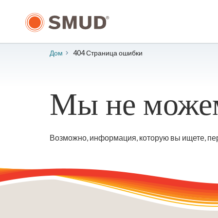
Перейти
к
основному
содержанию
Дом
404 Страница ошибки
Мы не можем
Возможно, информация, которую вы ищете, пер