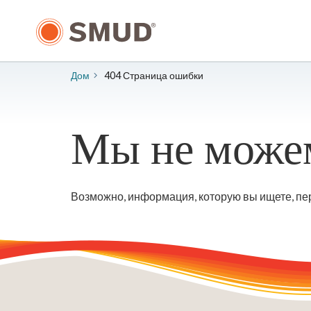
Перейти
к
основному
содержанию
Дом
404 Страница ошибки
Мы не можем
Возможно, информация, которую вы ищете, пер