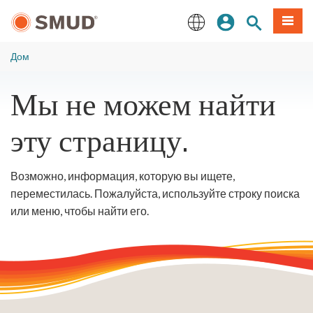
Перейти
вход
Поиск по 
Мен
к
основному
English
содержанию
Дом
Мы не можем найти
эту страницу.
Возможно, информация, которую вы ищете,
переместилась. Пожалуйста, используйте строку поиска
или меню, чтобы найти его.