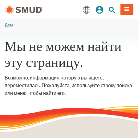
Перейти
вход
Поиск по 
Мен
к
основному
English
содержанию
Дом
Мы не можем найти
эту страницу.
Возможно, информация, которую вы ищете,
переместилась. Пожалуйста, используйте строку поиска
или меню, чтобы найти его.