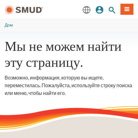
Перейти
вход
Поиск по 
Мен
к
основному
English
содержанию
Дом
Мы не можем найти
эту страницу.
Возможно, информация, которую вы ищете,
переместилась. Пожалуйста, используйте строку поиска
или меню, чтобы найти его.