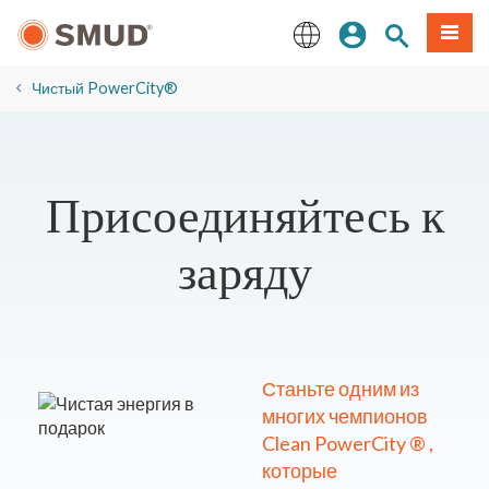
Перейти
вход
Поиск по 
Мен
к
основному
English
содержанию
Чистый PowerCity®
Присоединяйтесь к
заряду
Станьте одним из
многих чемпионов
Clean PowerCity ® ,
которые