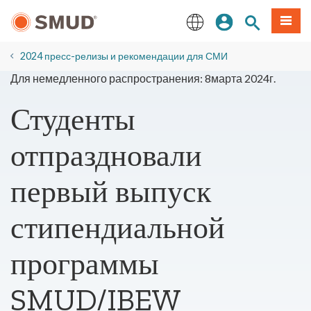
Перейти
вход
Поиск по 
Мен
к
основному
English
содержанию
2024 пресс-релизы и рекомендации для СМИ
Для немедленного распространения: 8марта 2024г.
Студенты
отпраздновали
первый выпуск
стипендиальной
программы
SMUD/IBEW