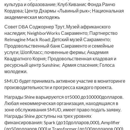
культура и образование; Клуб Киванис Фонда Ранчо
Кордова; Центр Дхармы «Львиный рык»; Национальная
академическая молодежь
Совет DBA Соджорнер Трут, Музей африканского
наследия; NeighborWorks Сакраменто; Партнерство
ReImagine Mack Road; Детский музей Сакраменто;
Продовольственный банк Сакраменто и семейные
услуги; ШопКласс; почвенные фермы; Академия
Квадратного Корня; Продовольственная кладовая и
ресурсный центр Sunshine; Армия спасения; Голоса
молодежи.
SMUD будет принимать активное участие в мониторинге
производительности и прогресса каждого проекта.
Награды Shine варьируются от5000 до100000долларов.
Любая некоммерческая организация, находящаяся в
зоне обслуживания SMUD, имеет право подать заявку.
Награды Shine доступны на трех уровнях
финансирования: Spark (до10долларов,000), Amplifier
(до50долларов,000) и Transformer (до100долларов,000).