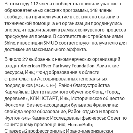
В этом году 112 члена сообщества приняли участие в
образовательных сессиях программы, 148 члены
сообщества приняли участие в сессиях по оказанию
технической помощи, а 84 организации продвинулись
вперед и подали заявки в рамках конкурсного процесса
присуждения премии. В соответствии с требованиями
Shine, инвестиции SMUD соответствуют получателю для
достижения максимального эффекта.
В число 29 выбранных некоммерческих организаций
входят American River Parkway Foundation; Азиатские
ресурсы, Инк.; Фонд образования в области
строительства Ассоциированных генеральных
подрядчиков (AGC CEF); Район благоустройства
Кармайкла; Центр наземного обучения; Фонд «Город
деревьев»; КЛИНСТАРТ, Инк.; Историческое общество
Фолсома; Бизнес-ассоциация бульвара Франклина;
свобода через образование; Район отдыха и парков
Фултон-эль-Камино; Исследованы фьючерсы; Совет по
санитарному просвещению; HumanBulb;
Стажеры2профессионалы; Ирано-американская