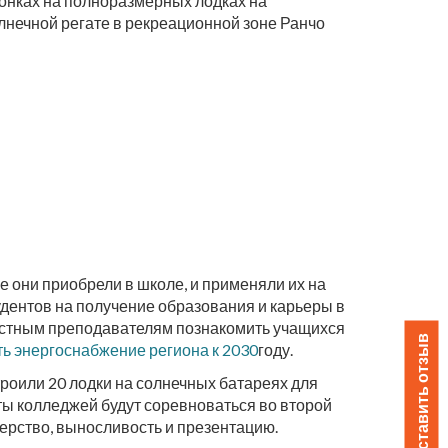
 гонках на полноразмерных лодках на
лнечной регате в рекреационной зоне Ранчо
 они приобрели в школе, и применяли их на
удентов на получение образования и карьеры в
стным преподавателям познакомить учащихся
Оставить отзыв
ь энергоснабжение региона к 2030
году.
роили 20 лодки на солнечных батареях для
нты колледжей будут соревноваться во второй
терство, выносливость и презентацию.