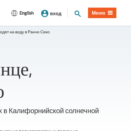
Поиск по сайту
English
Меню
вход
одят на воду в Ранчо Секо
нце,
о
ах в Калифорнийской солнечной