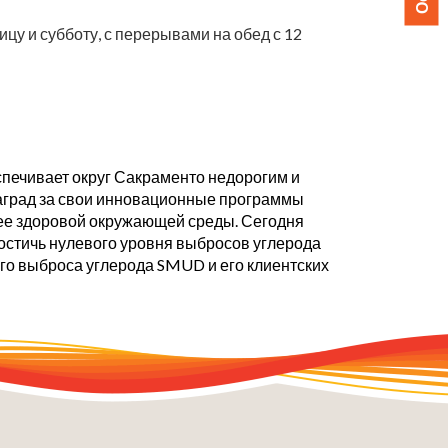
ицу и субботу, с перерывами на обед с 12
печивает округ Сакраменто недорогим и
аград за свои инновационные программы
лее здоровой окружающей среды. Сегодня
остичь нулевого уровня выбросов углерода
о выброса углерода SMUD и его клиентских