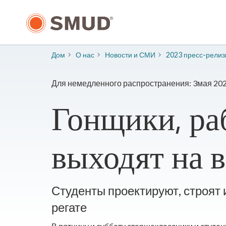
Перейти
к
основному
содержанию
Дом
О нас
​Новости и СМИ
2023 пресс-рели
Для немедленного распространения: 3мая 202
Гонщики, ра
выходят на 
Студенты проектируют, строят 
регате