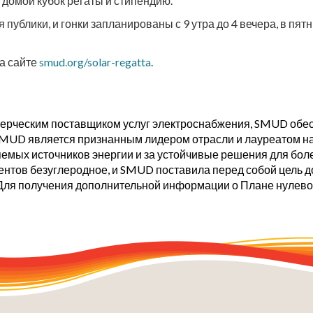
домой кубок регаты и стипендию.
ублики, и гонки запланированы с 9 утра до 4 вечера, в пятн
а сайте
smud.org/solar-regatta
.
ерческим поставщиком услуг электроснабжения, SMUD обес
 SMUD является признанным лидером отрасли и лауреатом н
емых источников энергии и за устойчивые решения для бо
нтов безуглеродное, и SMUD поставила перед собой цель д
Для получения дополнительной информации о Плане нулевог