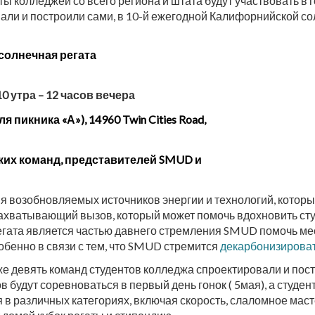
ты колледжей со всего региона и штата будут участвовать в
али и построили сами, в 10-й ежегодной Калифорнийской со
солнечная регата
 утра – 12 часов вечера
 пикника «А»), 14960 Twin Cities Road,
ких команд, представителей SMUD и
 возобновляемых источников энергии и технологий, которые
захватывающий вызов, который может помочь вдохновить ст
гата является частью
давнего стремления SMUD помочь ме
бенно в связи с тем, что SMUD стремится
декарбонизироват
е девять команд студентов колледжа спроектировали и пост
 будут соревноваться в первый день гонок ( 5мая), а студе
я в различных категориях, включая скорость, слаломное мас