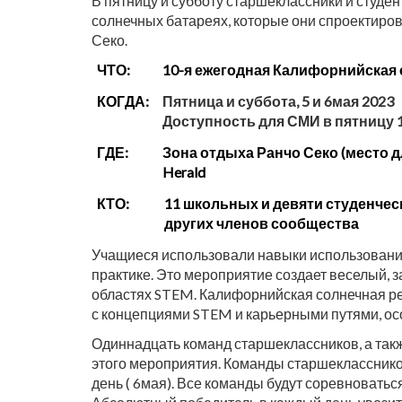
В пятницу и субботу старшеклассники и студен
солнечных батареях, которые они спроектиров
Секо.
ЧТО:
10-я ежегодная Калифорнийская 
КОГДА:
Пятница и суббота, 5 и 6мая 2023
Доступность для СМИ в пятницу 10
ГДЕ:
Зона отдыха Ранчо Секо (место для
Herald
КТО:
11 школьных и девяти студенчес
других членов сообщества
Учащиеся использовали навыки использования
практике. Это мероприятие создает веселый, 
областях STEM. Калифорнийская солнечная ре
с концепциями STEM и карьерными путями, осо
Одиннадцать команд старшеклассников, а такж
этого мероприятия. Команды старшеклассников
день ( 6мая). Все команды будут соревноватьс