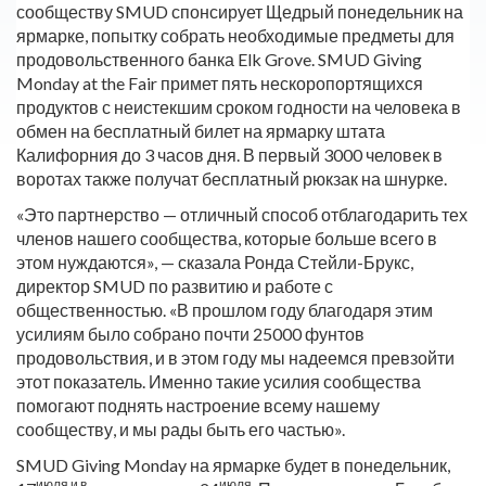
сообществу SMUD спонсирует Щедрый понедельник на
ярмарке, попытку собрать необходимые предметы для
продовольственного банка Elk Grove. SMUD Giving
Monday at the Fair примет пять нескоропортящихся
продуктов с неистекшим сроком годности на человека в
обмен на бесплатный билет на ярмарку штата
Калифорния до 3 часов дня. В первый 3000 человек в
воротах также получат бесплатный рюкзак на шнурке.
«Это партнерство — отличный способ отблагодарить тех
членов нашего сообщества, которые больше всего в
этом нуждаются», — сказала Ронда Стейли-Брукс,
директор SMUD по развитию и работе с
общественностью. «В прошлом году благодаря этим
усилиям было собрано почти 25000 фунтов
продовольствия, и в этом году мы надеемся превзойти
этот показатель. Именно такие усилия сообщества
помогают поднять настроение всему нашему
сообществу, и мы рады быть его частью».
SMUD Giving Monday на ярмарке будет в понедельник,
июля и в
июля.