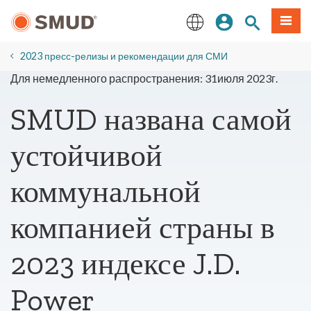
Перейти
вход
Поиск по 
Мен
к
основному
English
содержанию
2023 пресс-релизы и рекомендации для СМИ
Для немедленного распространения: 31июля 2023г.
SMUD названа самой
устойчивой
коммунальной
компанией страны в
2023 индексе J.D.
Power