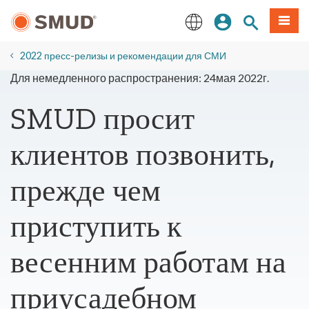
Перейти
вход
Поиск по 
Мен
к
основному
English
содержанию
2022 пресс-релизы и рекомендации для СМИ
Для немедленного распространения: 24мая 2022г.
SMUD просит
клиентов позвонить,
прежде чем
приступить к
весенним работам на
приусадебном