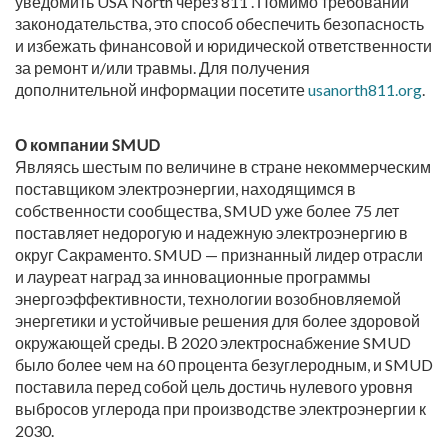
уведомить USA North через 811 . Помимо требований
законодательства, это способ обеспечить безопасность
и избежать финансовой и юридической ответственности
за ремонт и/или травмы. Для получения
дополнительной информации посетите
usanorth811.org
.
О компании SMUD
Являясь шестым по величине в стране некоммерческим
поставщиком электроэнергии, находящимся в
собственности сообщества, SMUD уже более 75 лет
поставляет недорогую и надежную электроэнергию в
округ Сакраменто. SMUD — признанный лидер отрасли
и лауреат наград за инновационные программы
энергоэффективности, технологии возобновляемой
энергетики и устойчивые решения для более здоровой
окружающей среды. В 2020 электроснабжение SMUD
было более чем на 60 процента безуглеродным, и SMUD
поставила перед собой цель достичь нулевого уровня
выбросов углерода при производстве электроэнергии к
2030.