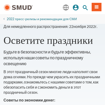
Перейти
вход
Поиск по 
Мен
к
основному
English
содержанию
2022 пресс-релизы и рекомендации для СМИ
Для немедленного распространения: 22ноября 2022г.
Осветите праздники
Будьте в безопасности и будьте эффективны,
используя наши советы по праздничному
освещению
В этот праздничный сезон многие люди наполнят свои
дома огнями. Но прежде чем украсить их праздничными
подарками, ознакомьтесь с нашими советами о том, как
обезопасить себя и сэкономить деньги в этот
праздничный сезон.
Советы по экономии денег: