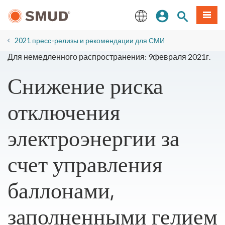
Перейти
вход
Поиск по 
Мен
к
основному
English
содержанию
2021 пресс-релизы и рекомендации для СМИ
Для немедленного распространения: 9февраля 2021г.
Снижение риска
отключения
электроэнергии за
счет управления
баллонами,
заполненными гелием