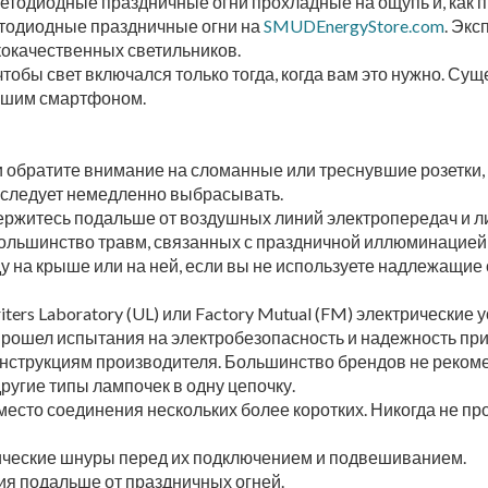
етодиодные праздничные огни прохладные на ощупь и, как п
етодиодные праздничные огни на
SMUDEnergyStore.com
. Экс
окачественных светильников.
обы свет включался только тогда, когда вам это нужно. Су
вашим смартфоном.
обратите внимание на сломанные или треснувшие розетки, 
следует немедленно выбрасывать.
ержитесь подальше от воздушных линий электропередач и ли
Большинство травм, связанных с праздничной иллюминацией, 
 на крыше или на ней, если вы не используете надлежащие
ers Laboratory (UL) или Factory Mutual (FM) электрические у
 прошел испытания на электробезопасность и надежность пр
 инструкциям производителя. Большинство брендов не реком
ругие типы лампочек в одну цепочку.
есто соединения нескольких более коротких. Никогда не пр
рические шнуры перед их подключением и подвешиванием.
ия подальше от праздничных огней.