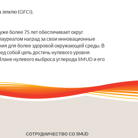
 землю (GFCI).
же более 75 лет обеспечивает округ
ауреатом наград за свои инновационные
ния для более здоровой окружающей среды. В
д собой цель достичь нулевого уровня
Плане нулевого выброса углерода SMUD и его
СОТРУДНИЧЕСТВО СО SMUD