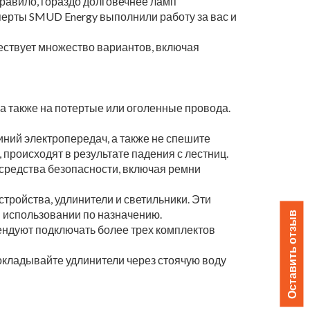
равило, гораздо долговечнее ламп
перты SMUD Energy выполнили работу за вас и
ществует множество вариантов, включая
а также на потертые или оголенные провода.
ний электропередач, а также не спешите
происходят в результате падения с лестниц.
 средства безопасности, включая ремни
стройства, удлинители и светильники. Эти
и использовании по назначению.
Оставить отзыв
ендуют подключать более трех комплектов
окладывайте удлинители через стоячую воду