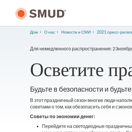
Перейти
к
основному
содержанию
Дом
О нас
​Новости и СМИ
2021 пресс-рели
Для немедленного распространения: 23ноября
Осветите пр
Будьте в безопасности и будь
В этот праздничный сезон многие люди наполн
советами о том, как обезопасить себя и сэконо
Советы по экономии денег:
Перейдите на светодиодные праздничные