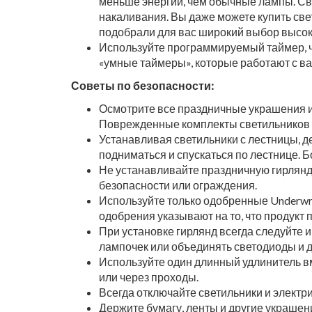
меньше энергии, чем обычные лампы. Св
накаливания. Вы даже можете купить св
подобрали для вас широкий выбор высок
Используйте программируемый таймер, чт
«умные таймеры», которые работают с 
Советы по безопасности:
Осмотрите все праздничные украшения и 
Поврежденные комплекты светильников 
Устанавливая светильники с лестницы, д
подниматься и спускаться по лестнице. 
Не устанавливайте праздничную гирлянду
безопасности или ограждения.
Используйте только одобренные Underwrit
одобрения указывают на то, что продукт
При установке гирлянд всегда следуйте
лампочек или объединять светодиоды и д
Используйте один длинный удлинитель вм
или через проходы.
Всегда отключайте светильники и элект
Держите бумагу, ленты и другие украшен