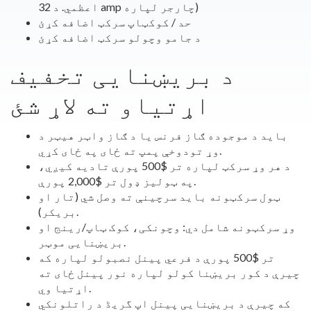
اعظمي. د 32 amp چارجر لپاره)
حد / کوکټاپ سرکټ اضافه کړئ
د جامو وچولو سرکټ اضافه کړئ
د بریښنایی تخفیف
اړتیاو ته لاړ شئ
باید د موجوده ګاز فرنس یا د ګاز واټر هیټر د
وړ تودوخې پمپ ته ځای په ځای کړي.
د هر وړ سرکټ لپاره تر $500 پورې تادیه کیږي،
په ټولیز ډول تر $2,000 پورې.
ټول سرکټونه باید سرچینې ته وصل شي (تار او
بریکر).
وړ سرکټونه شامل دي: وچونکی، کوک ټاپ/رینج او
بریښنایی موټر.
تر $500 پورې د فرعي پینل نصبولو لپاره که
چیرې د کور بریښنا کولو لپاره نور پینل ځای ته
اړتیا وي.
که چیرې د بریښنایی پینل اپ گریڈ د راتلونکي