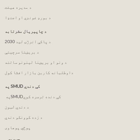
د مدیره هیئت
د بورډ غونډې او اجنډا
د چاپیریال مشرتابه
2030 د پاکې انرژۍ لید
د بریښنا سرچینې
د ونو او بریښنا لینونو ساتنه
داوطلبانه کاربن بازار افشا کول
په SMUD کې دندې
په ‏‎SMUD‎‏ کې دنده ترسره کوي
د دندې لټون
د زده کوونکو دندې
پوځي پوهاوی