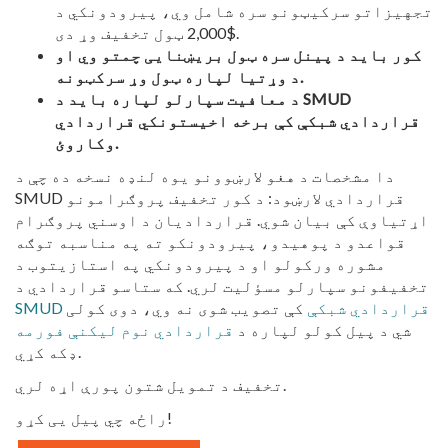
تجهیزاتو سرکیټونو سره شامل وي، پیرودونکي د
$2,000 ټول تخفیف وړ دی.
کور باید د پینل سره ټول بریښنایی چمتو وي او
د وړتیا لپاره ټول وړ سرکټونه.
د معافیت سپارلو لپاره باید د SMUD
قراردادي شبکې کې برخه اخیستونکي قراردادي
وکاروئ.
دا مشخصات د هغو لارښوونو یوه لنډه نسخه ده چې د
SMUD قراردادي لارښود:
د کور تخفیف پروګرامونو
اړتیاوې کې بیان شوي.
قراردادیان د اوسني پروګرام
قواعدو د پوهیدو، پیرودونکو ته په مناسبه توګه
مشوره ورکولو او د پیرودونکي په استازیتوب د
تخفیفونو سپارلو مسؤلیت لري. که ستاسو قراردادي د
SMUD قراردادي شبکې
کې تصویب شوی نه وي، دوی کولی
شي د پیل کولو لپاره د
قراردادي نوم لیکنې فورمه
ډکه کړي.
تخفیف د تمویل شتون پورې اړه لري.
راځه چي پیل یی کړو!