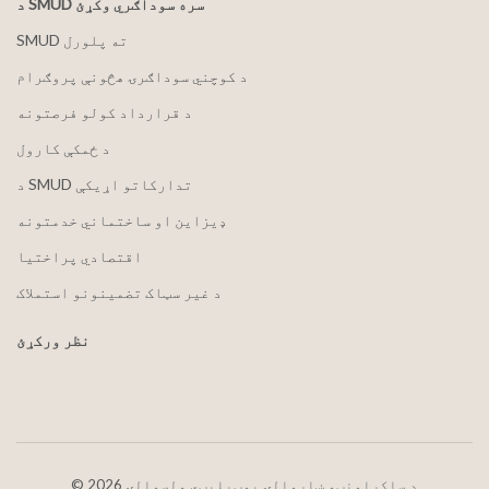
د SMUD سره سوداګري وکړئ
SMUD ته پلورل
د کوچني سوداګرۍ هڅونې پروګرام
د قرارداد کولو فرصتونه
د ځمکې کارول
د SMUD تدارکاتو اړیکې
ډیزاین او ساختماني خدمتونه
اقتصادي پراختیا
د غیر سټاک تضمینونو استملاک
نظر ورکړئ
2026 د ساکرامنټو ښاروالۍ یوټیلیټي ولسوالۍ
©