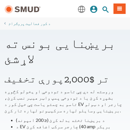
اصلي
مینو
سایټ لټون
ننوزئ
منځپانګې
ته
English
لاړ
​د کور فعالیت پروګرام
شئ
بریښنایی بونس ته
لاړشئ
تر $2,000پورې تخفیف
وروسته له دې چې تاسو د تودوخې او یخولو کڅوړه
بشپړه کړئ یا د تودوخې پمپ واټر هیټر نصب کړئ،
تاسو به چمتو یاست چې خپل کور د EV چارجر او د ټولو
بریښنایی وسایلو لپاره سرکیټونو لپاره تار کړئ.
د بریښنا تخته بدله کړئ (≤ 200 امپونه)
د EV چارجر سرکټ اضافه کړئ (40 amp بریکر