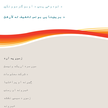
د تودوخې پمپ د اوبو ګرموونکي
د بریښنایی بونس تخفیف ته لاړشئ
زموږ په اړه
موږ سره اړیکه ونیسئ
د شرکت معلومات
څیړنه او پراختیا
خبرونه او رسنۍ
زموږ د سیمې نقشه
خبرونه