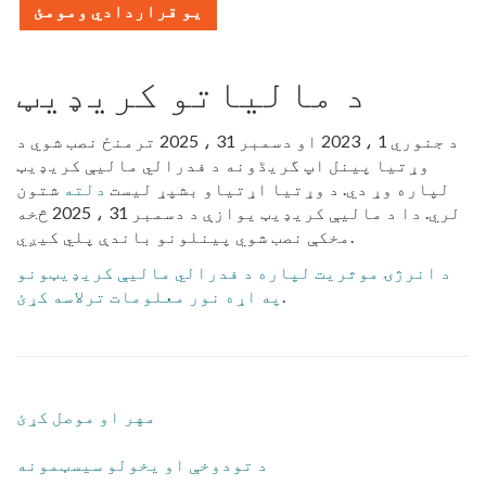
یو قراردادي ومومئ
د مالیاتو کریډیټ
د جنوري 1 ، 2023 او دسمبر 31 ، 2025 ترمنځ نصب شوي د
وړتیا پینل اپ گریڈونه د فدرالي مالیې کریډیټ
لپاره وړ دي. د وړتیا اړتیاو بشپړ لیست
دلته
شتون
لري. دا د مالیې کریډیټ یوازې د دسمبر 31 ، 2025 څخه
مخکې نصب شوي پینلونو باندې پلي کیږي.
د انرژۍ موثریت لپاره د فدرالي مالیې کریډیټونو
.
په اړه نور معلومات ترلاسه کړئ
مهر او موصل کړئ
د تودوخې او یخولو سیسټمونه