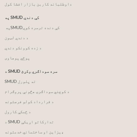
داوطلبانه کاربن بازار افشا کول
په SMUD کې دندې
په ‏‎SMUD‎‏ کې دنده ترسره کوي
د دندې لټون
د زده کوونکو دندې
پوځي پوهاوی
د SMUD سره سوداګري وکړئ
SMUD ته پلورل
د کوچني سوداګرۍ هڅونې پروګرام
د قرارداد کولو فرصتونه
د ځمکې کارول
د SMUD تدارکاتو اړیکې
ډیزاین او ساختماني خدمتونه