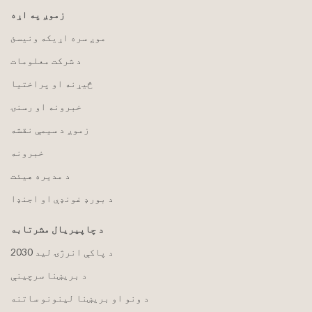
زموږ په اړه
موږ سره اړیکه ونیسئ
د شرکت معلومات
څیړنه او پراختیا
خبرونه او رسنۍ
زموږ د سیمې نقشه
خبرونه
د مدیره هیئت
د بورډ غونډې او اجنډا
د چاپیریال مشرتابه
2030 د پاکې انرژۍ لید
د بریښنا سرچینې
د ونو او بریښنا لینونو ساتنه