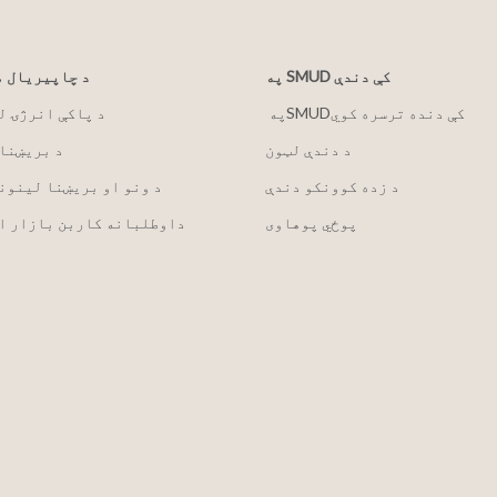
په SMUD کې دندې
د چاپیریال 
په ‏‎SMUD‎‏ کې دنده ترسره کوي
2030 د پاکې انرژۍ 
د دندې لټون
د بریښنا
د زده کوونکو دندې
د ونو او بریښنا لینون
پوځي پوهاوی
داوطلبانه کاربن بازار ا