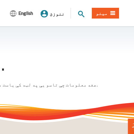
د سایټ لټون
مینو
English
ننوزئ
موږ دا پاڼه نه شو موندلی.
هغه معلومات چې تاسو یې په لټه کې یاست ممکن لیږدول شوي وي. مهرباني وکړئ د لټون بار یا مینو څخه کار واخلئ ترڅو په موندلو کې مرسته وکړي.