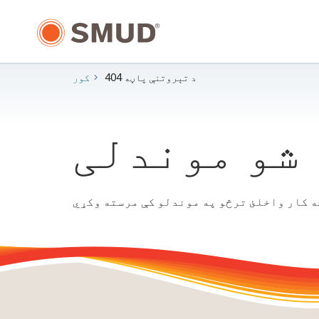
اصلي
منځپانګې
ته
لاړ
شئ
404 د تېروتنې پاڼه
کور