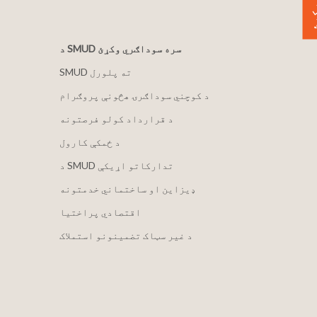
 ورکړئ
د SMUD سره سوداګري وکړئ
SMUD ته پلورل
د کوچني سوداګرۍ هڅونې پروګرام
د قرارداد کولو فرصتونه
د ځمکې کارول
د SMUD تدارکاتو اړیکې
ډیزاین او ساختماني خدمتونه
اقتصادي پراختیا
د غیر سټاک تضمینونو استملاک