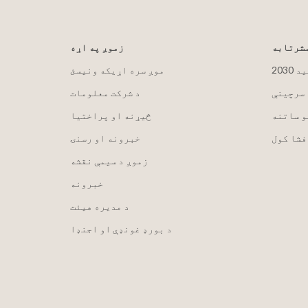
مشرتابه
زموږ په اړه
لید
موږ سره اړیکه ونیسئ
 سرچینې
د شرکت معلومات
و ساتنه
څیړنه او پراختیا
فشا کول
خبرونه او رسنۍ
زموږ د سیمې نقشه
خبرونه
د مدیره هیئت
د بورډ غونډې او اجنډا