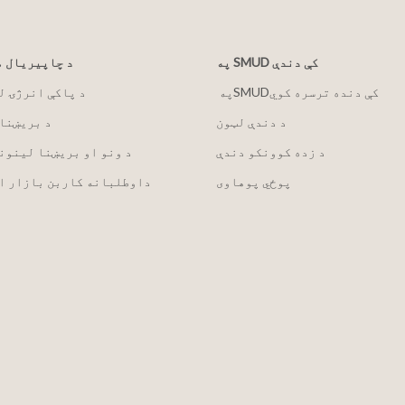
په SMUD کې دندې
د چاپیریال 
په ‏‎SMUD‎‏ کې دنده ترسره کوي
2030 د پاکې انرژۍ 
د دندې لټون
د بریښنا
د زده کوونکو دندې
د ونو او بریښنا لینون
پوځي پوهاوی
داوطلبانه کاربن بازار ا