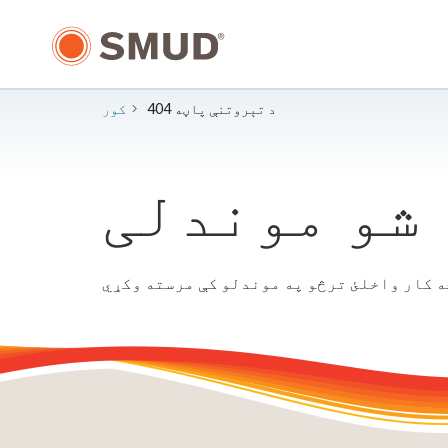
اصلي
منځپانګې
ته
لاړ
شئ
404 د تېروتنې پاڼه
کور