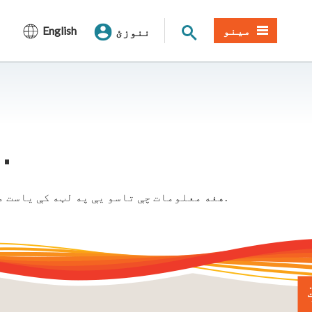
د سایټ لټون
مینو
English
ننوزئ
موږ دا پاڼه نه شو موندلی.
هغه معلومات چې تاسو یې په لټه کې یاست ممکن لیږدول شوي وي. مهرباني وکړئ د لټون بار یا مینو څخه کار واخلئ ترڅو په موندلو کې مرسته وکړي.