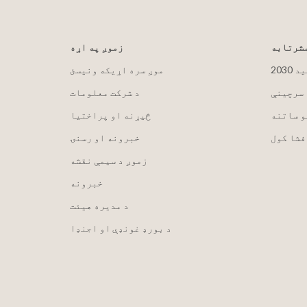
مشرتابه
زموږ په اړه
لید
موږ سره اړیکه ونیسئ
 سرچینې
د شرکت معلومات
و ساتنه
څیړنه او پراختیا
فشا کول
خبرونه او رسنۍ
زموږ د سیمې نقشه
خبرونه
د مدیره هیئت
د بورډ غونډې او اجنډا