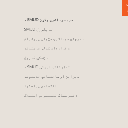
 ورکړئ
د SMUD سره سوداګري وکړئ
SMUD ته پلورل
د کوچني سوداګرۍ هڅونې پروګرام
د قرارداد کولو فرصتونه
د ځمکې کارول
د SMUD تدارکاتو اړیکې
ډیزاین او ساختماني خدمتونه
اقتصادي پراختیا
د غیر سټاک تضمینونو استملاک