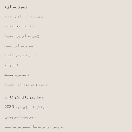
زموږ په اړه
موږ سره اړیکه ونیسئ
د شرکت معلومات
څیړنه او پراختیا
خبرونه او رسنۍ
زموږ د سیمې نقشه
خبرونه
د مدیره هیئت
د بورډ غونډې او اجنډا
د چاپیریال مشرتابه
2030 د پاکې انرژۍ لید
د بریښنا سرچینې
د ونو او بریښنا لینونو ساتنه