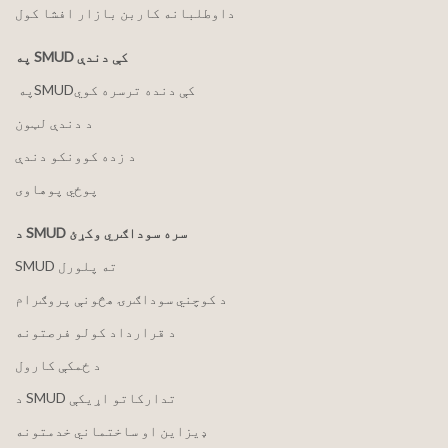
داوطلبانه کاربن بازار افشا کول
په SMUD کې دندې
په ‏‎SMUD‎‏ کې دنده ترسره کوي
د دندې لټون
د زده کوونکو دندې
پوځي پوهاوی
د SMUD سره سوداګري وکړئ
SMUD ته پلورل
د کوچني سوداګرۍ هڅونې پروګرام
د قرارداد کولو فرصتونه
د ځمکې کارول
د SMUD تدارکاتو اړیکې
ډیزاین او ساختماني خدمتونه