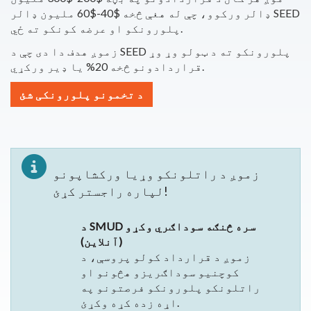
ډالر ورکوو، چې له هغې څخه $40-$60 ملیون ډالر SEED
پلورونکو او عرضه کونکو ته ځي.
زموږ هدف دا دی چې د SEED پلورونکو ته د ټولو وړ وړ
قراردادونو څخه 20% یا ډیر ورکړي.
د تخمونو پلورونکی شئ
زموږ د راتلونکو وړیا ورکشاپونو
لپاره راجستر کړئ!
د SMUD سره څنګه سوداګري وکړو
(آنلاین)
زموږ د قرارداد کولو پروسې، د
کوچنیو سوداګریزو هڅونو او
راتلونکو پلورونکو فرصتونو په
اړه زده کړه وکړئ.