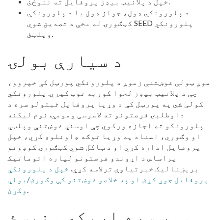
خپل د پلانیټ بیډز پروفایل ته ننوځئ.
د پلورونکي ډول، جواز ډول یا د پلورونکي
کټګورۍ له مخې د تصدیق شوي SEED پلورونکي
وپلټئ.
د سیارې بولۍ
موږ ټولې غوښتنې زموږ د پلورونکي پورټل کې خپروو،
چې د پلانیټ بیډز لخوا کوربه توب کیږي. پلورونکي
کولی شي په پورټل کې د وړیا پروفایل ثبتولو سره د
داوطلبۍ فرصتونو ته لاسرسی ومومي. نوم لیکنه
پلورونکو ته اجازه ورکوي چې اوسني غوښتنې وپلټي
او وګوري، اسناد په وړیا توګه ډاونلوډ کړي، خپل
پروفایل اداره کړي او د ټاکل شوي کټګورۍ کوډونو
پراساس د اړوندو فرصتونو لپاره اتوماتیک
بریښنالیک خبرتیاوې ترلاسه کړي.
خپل د پلورونکي
پروفایل جوړ کړئ او په خلاصو غوښتنو کې وګورئ/بولي
.
وکړئ
موږ سره اړیکه ونیسئ