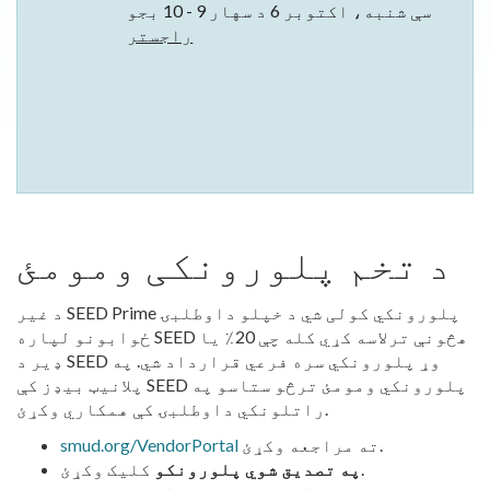
سې شنبه، اکتوبر 6 د سهار 9 - 10 بجو
راجستر
د تخم پلورونکی ومومئ
د غیر SEED Prime پلورونکي کولی شي د خپلو داوطلبۍ
ځوابونو لپاره SEED هڅونې ترلاسه کړي کله چې 20٪ یا
ډیر د SEED وړ پلورونکي سره فرعي قرارداد شي. په
پلانیټ بیډز کې SEED پلورونکي ومومئ ترڅو ستاسو په
راتلونکي داوطلبۍ کې همکاري وکړئ.
ته مراجعه وکړئ.
smud.org/VendorPortal
کلیک وکړئ.
په تصدیق شوي پلورونکو