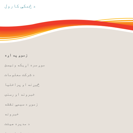
​د ځمکې کارول
زموږ په اړه
موږ سره اړیکه ونیسئ
د شرکت معلومات
څیړنه او پراختیا
خبرونه او رسنۍ
زموږ د سیمې نقشه
خبرونه
د مدیره هیئت