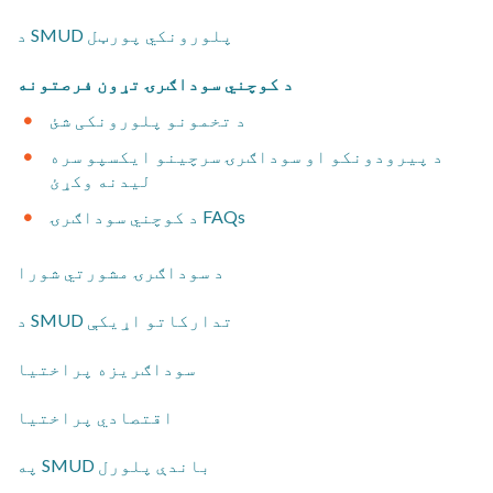
د SMUD پلورونکي پورټل
د کوچني سوداګرۍ تړون فرصتونه
د تخمونو پلورونکی شئ
د پیرودونکو او سوداګرۍ سرچینو ایکسپو سره
لیدنه وکړئ
د کوچني سوداګرۍ FAQs
​د سوداګرۍ مشورتي شورا
​د SMUD تدارکاتو اړیکې
سوداګریزه پراختیا
​اقتصادي پراختیا
​په SMUD باندې پلورل