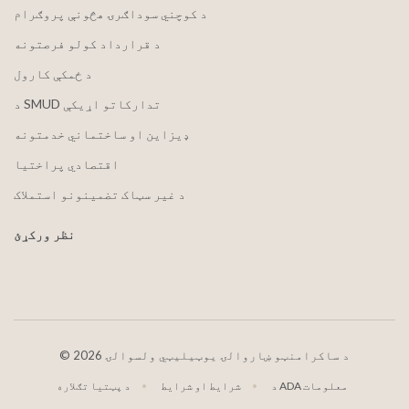
د کوچني سوداګرۍ هڅونې پروګرام
د قرارداد کولو فرصتونه
د ځمکې کارول
د SMUD تدارکاتو اړیکې
ډیزاین او ساختماني خدمتونه
اقتصادي پراختیا
د غیر سټاک تضمینونو استملاک
نظر ورکړئ
2026 د ساکرامنټو ښاروالۍ یوټیلیټي ولسوالۍ
©
د ADA معلومات
شرایط او شرایط
د پټتیا تګلاره