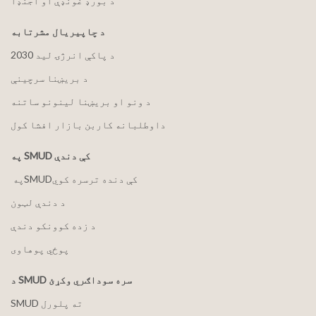
د بورډ غونډې او اجنډا
د چاپیریال مشرتابه
2030 د پاکې انرژۍ لید
د بریښنا سرچینې
د ونو او بریښنا لینونو ساتنه
داوطلبانه کاربن بازار افشا کول
په SMUD کې دندې
په ‏‎SMUD‎‏ کې دنده ترسره کوي
د دندې لټون
د زده کوونکو دندې
پوځي پوهاوی
د SMUD سره سوداګري وکړئ
SMUD ته پلورل