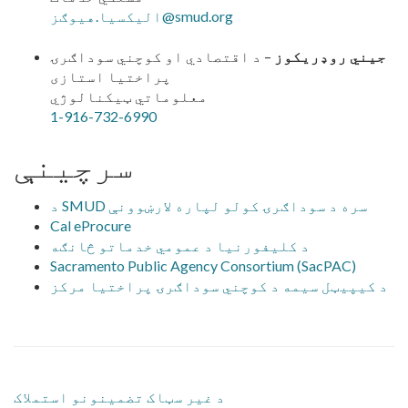
الیکسیا.هیوګز@smud.org
جیني روډریکوز
– د اقتصادي او کوچني سوداګرۍ
پراختیا استازی
معلوماتي ټیکنالوژي
1-916-732-6990
سرچینې
د SMUD سره د سوداګرۍ کولو لپاره لارښوونې
Cal eProcure
د کلیفورنیا د عمومي خدماتو څانګه
Sacramento Public Agency Consortium (SacPAC)
د کیپیټل سیمه د کوچني سوداګرۍ پراختیا مرکز
د غیر سټاک تضمینونو استملاک