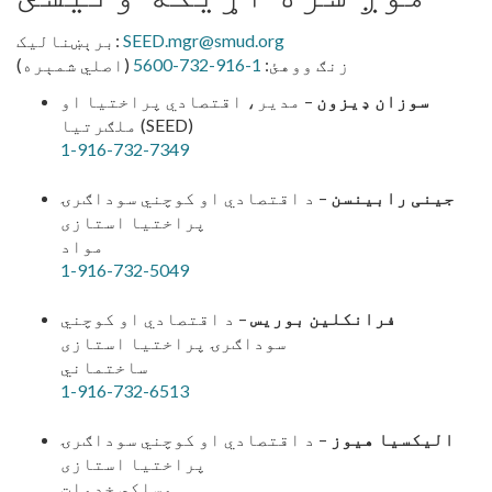
SEED.mgr@smud.org
برېښنالیک:
زنګ ووهئ:
1-916-732-5600
(اصلي شمېره)
سوزان ډیزون
– مدیر، اقتصادي پراختیا او
ملګرتیا (SEED)
1-916-732-7349
جینی رابینسن
– د اقتصادي او کوچني سوداګرۍ
پراختیا استازی
مواد
1-916-732-5049
فرانکلین بوریس
– د اقتصادي او کوچني
سوداګرۍ پراختیا استازی
ساختماني
1-916-732-6513
الیکسیا هیوز
– د اقتصادي او کوچني سوداګرۍ
پراختیا استازی
مسلکي خدمات