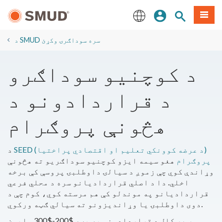
اصلي
مینو
سایټ لټون
ننوزئ
منځپانګې
ته
English
لاړ
د SMUD سره سوداګرۍ وکړئ
شئ
د کوچنيو سوداګرو
د قراردادونو د
هڅونې پروګرام
SEED (د عرضه کوونکي تعلیم او اقتصادي پراختیا)
د
پروګرام
هغو سیمه ایزو کوچنیو سوداګریو ته هڅونې
وړاندې کوي چې زموږ د سیالۍ داوطلبۍ پروسې کې برخه
اخلي. دا د اصلي قراردادیانو سره د محلي فرعي
قراردادیانو په موندلو کې هم مرسته کوي، کوم چې د
دوی داوطلبۍ یا وړاندیزونو ته سیالي ګټه ورکوي.
موږ هر کال د قراردادونو په بڼه $200-$300 ملیون