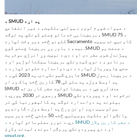
د SMUD په اړه
د هیواد شپږم لوی، د ټولنې ملکیت، د غیر انتفاعي
بریښنایی خدماتو چمتو کونکي په توګه، SMUD د 75
کلونو څخه ډیر وخت لپاره Sacramento کاونټي ته ټیټه
بیه، د باور وړ بریښنا چمتو کوي. SMUD د صنعت یو
پیژندل شوی مشر دی او د دې د نوښت وړ انرژي موثریت
برنامو ، د نوي کیدونکي بریښنا ټیکنالوژیو او د
صحي چاپیریال لپاره د دې دوامداره حلونو لپاره د
جایزې ګټونکی دی. په 2023 کې، د SMUD د بریښنا رسول
په اوسط ډول، په سلو کې 78 کاربن څخه پاک و، او
SMUD هدف لري چې د بریښنا تولید صفر کاربن ته
ورسوي تر 2030 پورې. د SMUD نرخونه او د پیرودونکي
بیلونه په دوامداره توګه په کالیفورنیا کې تر
ټولو ټیټ دي، او نن ورځ په اوسط ډول د ګاونډیو
پانګوالو ملکیت یوټیلټي څخه 50 سلنې څخه ډیر ټیټ
د SMUD د صفر کاربن پلان
دي. د نورو معلوماتو لپاره
او د دې پیرودونکي پروګرامونه، لیدنه وکړئ
smud.org
.