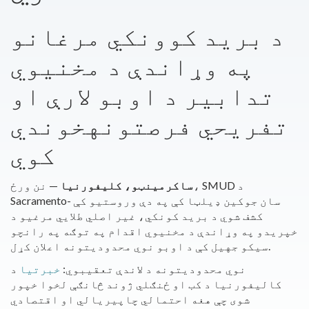
د برید کوونکي مرغانو
په وړاندې د مخنیوي
تدابیر د اوبو لارې او
تفریحي فرصتونه
خوندي
کوي
ساکرمینټو، کلیفورنیا
— نن ورځ، SMUD د
Sacramento- سان جوکین ډیلټا کې په دې وروستیو کې
کشف شوي د برید کونکي، غیر اصلي طلايي مرغیو د
خپریدو په وړاندې د مخنیوي اقدام په توګه په رانچو
سیکو جهيل کې د اوبو نوي محدودیتونه اعلان کړل.
نوي محدودیتونه د لاندې تعقیبوي:
خبرتیا
د
کالیفورنیا د کب او ځنګلي ژوند څانګې لخوا خپور
شوی چې هغه احتمالي چاپیریالي او اقتصادي