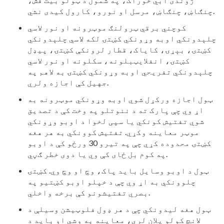
چنګاښ، چنګاښ، مرسل او نورو، کارول کیدی نشي.
کوچني برقي ټرولنګ موټرونه او نور لاسي
چلېدونکي اوبه وړونکي کښتۍ لکه لاسي چلېدونکي
کښتۍ، بېړۍ، کایاک، قطار لرونکې کښتۍ، پیډل
کښتۍ، انفلایټبلونه، سکلونه او نور لاسي
چلېدونکي تفریحي اوبه وړونکي کښتۍ به لاهم په
جهيل کې اجازه ولري.
ټول اجازه ورکړل شوي اوبه وړونکي موټرونه به
اړ وي چې پارک ته د ننوتلو په وخت کې د تصدیق
شوي تفتیش کونکي یا سپی لخوا د اوبو وړونکي
موټر معاینه وکړي. تفتیش کوونکي به هر هغه
کښتۍ محدوده کړي چې په تیرو 30 ورځو کې د اوبو
په کوم بل ځای کې وي یا دوی خطر ګڼي.
ټول د اوبو وسایل باید پاک، وچ او وچ وي. کښتۍ
چلوونکي به اړ وي چې د خپلو اوبو کښتیو په
بصري تفتیشونو کې برخه واخلي.
ټول هغه لیدونکي چې د هر ډول فلوټیشن وسیلې د
لانچ کولو پلان لري، معاینه به وشي او باید د