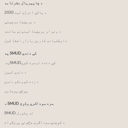
د چاپیریال مشرتابه
2030 د پاکې انرژۍ لید
د بریښنا سرچینې
د ونو او بریښنا لینونو ساتنه
داوطلبانه کاربن بازار افشا کول
په SMUD کې دندې
په ‏‎SMUD‎‏ کې دنده ترسره کوي
د دندې لټون
د زده کوونکو دندې
پوځي پوهاوی
د SMUD سره سوداګري وکړئ
SMUD ته پلورل
د کوچني سوداګرۍ هڅونې پروګرام