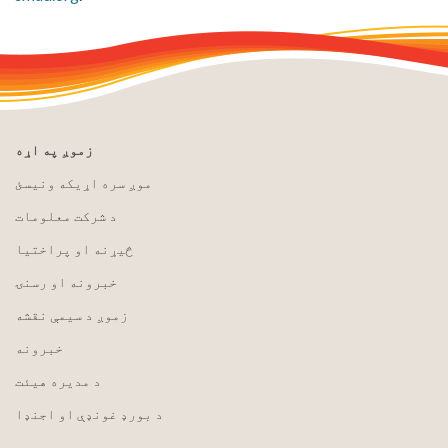
زموږ په اړه
موږ سره اړیکه ونیسئ
د شرکت معلومات
څیړنه او پراختیا
خبرونه او رسنۍ
زموږ د سیمې نقشه
خبرونه
د مدیره هیئت
د بورډ غونډې او اجنډا