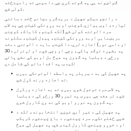
ګواښونه یې په ګوته کړي چې دا سیمې ته رامینځته
کولی شي.
د رانچو سیکو جهيل د بریدګرو مچانو څخه د ساتنې
لپاره، اوس یوازې کوچنۍ اوبه وړونکې کښتۍ چې په لاس
سره الوتنه کولی شي (لکه کینو، کایاک، کوچنۍ
بریښنایی اوبه وړونکې کښتۍ، پیډل کښتۍ، سکلونه
او داسې نور) اجازه لري. دا کښتۍ باید د الوتنې دمخه
په بشپړه توګه پاکې، وچې او وچې شي، او لږترلږه 30
ورځې د ډیلټا په ګډون په هیڅ بل اوبو کې نشي پاتې
کیدی. په اقداماتو کې شامل دي:
په جهيل کې به د ټريلر په واسطه الوتونکې بېړۍ
ته اجازه ورنه کړل شي.
په لاس سره توغول شوې بېړۍ ته به اجازه ورکړل
شي، تر هغه چې بېړۍ په تیرو 30 ورځو کې د ډیلټا
په ګډون په نورو اوبو کې نه وي کارول شوې.
په جهيل کې د غير آبي غوښو انتخابونه، لکه د
شپې ځغلونکي، سره چينجي، د باغ چينجي، کريکټ
او د خوړو چينجي کارول کیدی شي. په جهيل کې هیڅ
ژوندی آبي خوراک، په شمول د ټولو بیت فش،