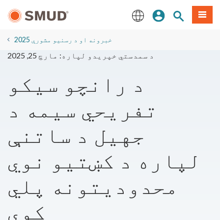
اصلي
مینو
سایټ لټون
ننوزئ
منځپانګې
ته
English
لاړ
2025 خبرونه او د رسنیو مشورې
شئ
د سمدستي خپریدو لپاره: مارچ 25, 2025
د رانچو سیکو
تفریحي سیمه د
جهيل د ساتنې
لپاره د کښتیو نوي
محدودیتونه پلي
کوي