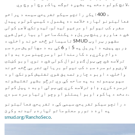
لانچ کولو دمخه په بشپړه توګه پاک، وچ او وچ وي.
د 400ایکړ رانچو سیکو تفریحي سیمه د پراخو
فعالیتونو لپاره خلاصه ده پشمول د کیمپ کولو، پیدل
سفر، کب نیولو او مرغیو لیدلو. لیدونکي لاهم کولی
شي د هاورډ رینچ ټریل، د پکنک ساحو او بیا رغول شوي
تاسیساتو څخه خوند واخلي. د SMUD مشهور ټراوټ
ډربي پیښه
د اپریل په 5 او 6 کې به د مهالویش سره سم
دوام وکړي، د کارمندانو او سرچینو سره به ډاډ
ترلاسه شي چې ټول ګډونوال کولی شي د نوي اوبو کښتۍ
لارښوونو سره سم د کب نیولو بریالي تجربې څخه خوند
واخلي. د اوبو د چارو تصدیق شوي تفتیش کوونکي او د
سپو ټیمونه به په ساحه کې وي ترڅو بشپړ تفتیشونه
ترسره کړي، ډاډ ترلاسه کړي چې ټولې اوبه د پیل کولو
دمخه د پاکو، اوبو ایستلو او وچو اړتیاو سره سم دي.
د رانچو سیکو تفریحي سیمې کې د تفریحي فعالیتونو
په اړه د نورو معلوماتو لپاره، لیدنه وکړئ
smud.org/RanchoSeco
.