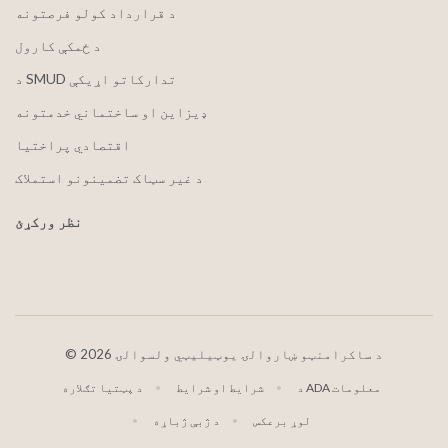
د قرارداد کولو فرصتونه
د ځمکې کارول
د SMUD تدارکاتو اړیکې
ډیزاین او ساختماني خدمتونه
اقتصادي پراختیا
د غیر سټاک تضمینونو استملاک
نظر ورکړئ
2026 د ساکرامنټو ښاروالۍ یوټیلیټي ولسوالۍ
©
د ADA معلومات
شرایط او شرایط
د پټتیا تګلاره
لوړ برعکس
د ژبې ژباړه