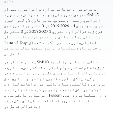
وکړي.
د نرخونو او خدماتو په اړه د اجرایوي رییس او
عمومي مدیر راپورونه او سپارښتنې، چې د SMUD
اجرایوي رییس او عمومي مدیر پاول لاو لخوا خپرې
شوې، د جنوري 1 ، 2026 2019 کې 3 سلنې وړاندیز شوی
نرخ زیاتوالی او د جنوري 1 2027 2019 کې 3 سلنې بل
زیاتوالی په ګوته کوي. وړاندیز شوي بدلونونو کې
Time-of-Day (کم استعمال) اختیاري نرخ، د لیږد
نرخونو تازه معلومات او نور متفرق بدلونونه هم
شامل دي.
پداسې حال کې چې SMUD د لګښتونو کنټرول او په
اغیزمنه توګه کار کولو لپاره سخت کار کوي، د نرخ د
لږ زیاتوالي اړتیا د ډیری فکتورونو له امله ده چې
پکې د ځنګل د اور مخنیوي او کمولو، د نوي نسل
پروژې، د کالیفورنیا د پاکې انرژۍ اطاعت لپاره د
توکو لوړ لګښتونه، د باور وړ گرډ ساتلو لپاره د
زیربناوو پانګونه، د Folsom اداري عملیاتو ودانۍ،
او د انفلاسیون له امله د عملیاتي لګښتونو
زیاتوالی شامل دي.