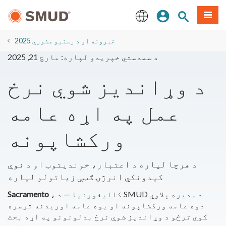
اصلي
مینو
سایټ لټون
ننوزئ
منځپانګې
ته
English
لاړ
2025 خبرونه او د رسنیو مشورې
شئ
د سمدستي خپریدو لپاره: مارچ 21, 2025
د وړاندیز شوي نرخ
عمل په اړه عامه
ورکشاپونه
د هرچا لپاره د اعتبار، خوندیتوب او د نوي
کیدونکي انرژۍ ګټې زیاتولو لپاره
، کالیفورنیا — د SMUD د مدیره پلاوي
Sacramento
دوه عامه ورکشاپونه او یوه عامه اوریدنه ترسره
کوي ترڅو د وړاندیز شوي نرخ بدلونونو په اړه بحث