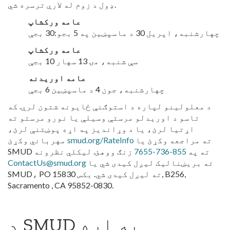
ډول د زوم له لارې ترسره شي.
عامه ورکشاپ
چهارشنبه، اپریل 30 د ماسپښین په 5 بجو:30 بجې
عامه ورکشاپ
سې شنبه، مۍ 13 سهار 10 بجې
عامه اوریدنه
چهارشنبه، جون 4 د ماسپښین 6 بجې
د معلولینو لپاره د استوګنې ځایونه شتون لري. که
تاسو د اوریدلو مرستې وسیلې یا نورو مرستو ته
اړتیا لرئ، یا د وړاندیز په اړه پوښتنې لرئ،
ته مراجعه وکړئ یا
smud.org/RateInfo
مهرباني وکړئ
SMUD ته په
855-736-7655
زنګ ووهئ. لیکلي نظرونه
ته بریښنالیک لیږل کیدی شي یا
ContactUs@smud.org
SMUD، PO ته لیږل کیدی شي. بکس 15830, B256,
Sacramento , CA 95852-0830.
د SMUD په اړه