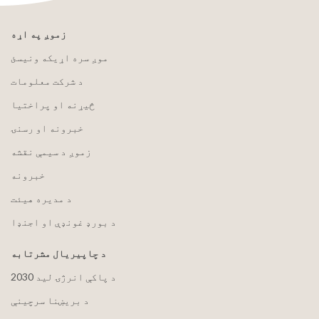
زموږ په اړه
موږ سره اړیکه ونیسئ
د شرکت معلومات
څیړنه او پراختیا
خبرونه او رسنۍ
زموږ د سیمې نقشه
خبرونه
د مدیره هیئت
د بورډ غونډې او اجنډا
د چاپیریال مشرتابه
2030 د پاکې انرژۍ لید
د بریښنا سرچینې