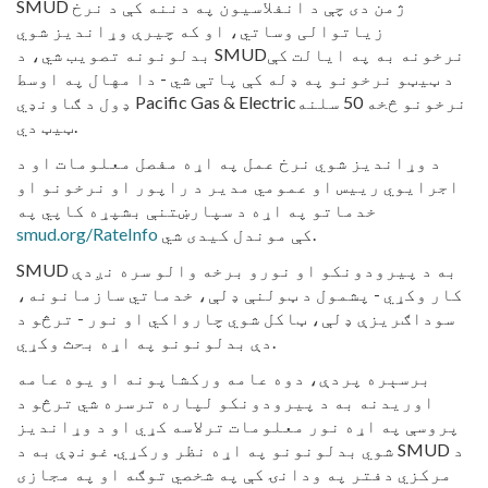
SMUD ژمن دی چې د انفلاسیون په دننه کې د نرخ
زیاتوالی وساتي، او که چیرې وړاندیز شوي
بدلونونه تصویب شي، د SMUDنرخونه به په ایالت کې
د ټیټو نرخونو په ډله کې پاتې شي - دا مهال په اوسط
ډول د ګاونډي Pacific Gas & Electricنرخونو څخه 50 سلنه
ټیټ دي.
د وړاندیز شوي نرخ عمل په اړه مفصل معلومات او د
اجرایوي رییس او عمومي مدیر د راپور او نرخونو او
خدماتو په اړه د سپارښتنې بشپړه کاپي په
کې موندل کیدی شي.
smud.org/RateInfo
SMUD به د پیرودونکو او نورو برخه والو سره نږدې
کار وکړي - پشمول د ټولنې ډلې، خدماتي سازمانونه،
سوداګریزې ډلې، ټاکل شوي چارواکي او نور - ترڅو د
دې بدلونونو په اړه بحث وکړي.
برسېره پردې، دوه عامه ورکشاپونه او یوه عامه
اوریدنه به د پیرودونکو لپاره ترسره شي ترڅو د
پروسې په اړه نور معلومات ترلاسه کړي او د وړاندیز
شوي بدلونونو په اړه نظر ورکړي. غونډې به د SMUD د
مرکزي دفتر په ودانۍ کې په شخصي توګه او په مجازی