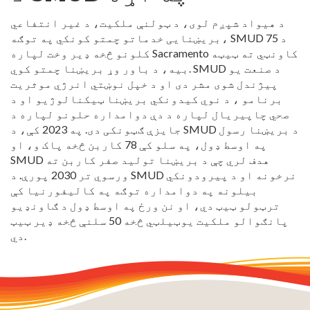
د هیواد شپږم لوی، د ټولنې ملکیت، د غیر انتفاعي
بریښنایی خدماتو چمتو کونکي په توګه، SMUD د 75
کلونو څخه ډیر وخت لپاره Sacramento کاونټي ته ټیټه
بیه، د باور وړ بریښنا چمتو کوي. SMUD د صنعت یو
پیژندل شوی مشر دی او د خپل نوښتي انرژي موثریت
برنامو ، د نوي کیدونکي بریښنا ټیکنالوژیو او د
صحي چاپیریال لپاره د دې دوامداره حلونو لپاره د
جایزې ګټونکی دی. په 2023 کې، د SMUD د بریښنا رسول
په اوسط ډول، په سلو کې 78 کاربن څخه پاک و، او
SMUD هدف لري چې د بریښنا تولید صفر کاربن ته
ورسوي تر 2030 پورې. د SMUD نرخونه او د پیرودونکي
بیلونه په دوامداره توګه په کالیفورنیا کې
ترټولو ټیټ دي، او نن ورځ په اوسط ډول د ګاونډیو
پانګوالو ملکیت یوټیلټي څخه 50 سلنې څخه ډیر ټیټ
دي.