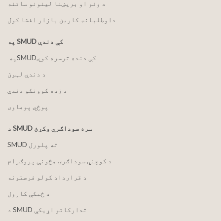
د ونو او بریښنا لینونو ساتنه
داوطلبانه کاربن بازار افشا کول
په SMUD کې دندې
په ‏‎SMUD‎‏ کې دنده ترسره کوي
د دندې لټون
د زده کوونکو دندې
پوځي پوهاوی
د SMUD سره سوداګري وکړئ
SMUD ته پلورل
د کوچني سوداګرۍ هڅونې پروګرام
د قرارداد کولو فرصتونه
د ځمکې کارول
د SMUD تدارکاتو اړیکې