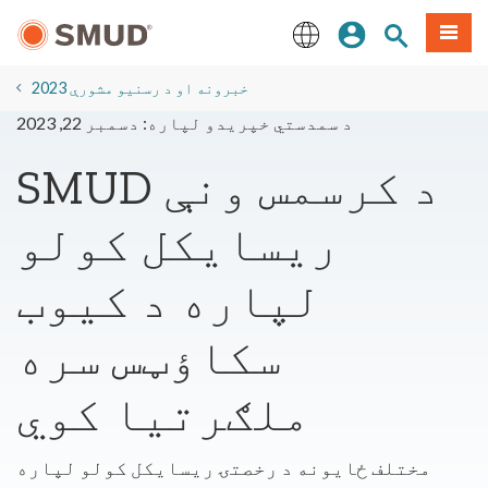
اصلي
مینو
سایټ لټون
ننوزئ
منځپانګې
ته
English
لاړ
2023 خبرونه او د رسنیو مشورې
شئ
د سمدستي خپریدو لپاره: دسمبر 22, 2023
SMUD د کرسمس ونې
ریسایکل کولو
لپاره د کیوب
سکاؤټس سره
ملګرتیا کوي
مختلف ځایونه د رخصتۍ ریسایکل کولو لپاره