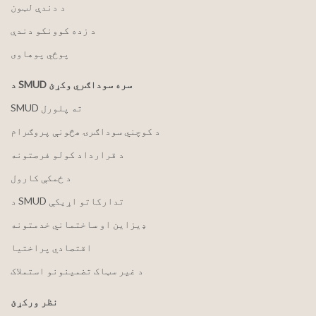
د دندې لټون
د زده کوونکو دندې
پوځي پوهاوی
د SMUD سره سوداګري وکړئ
SMUD ته پلورل
د کوچني سوداګرۍ هڅونې پروګرام
د قرارداد کولو فرصتونه
د ځمکې کارول
د SMUD تدارکاتو اړیکې
ډیزاین او ساختماني خدمتونه
اقتصادي پراختیا
د غیر سټاک تضمینونو استملاک
نظر ورکړئ