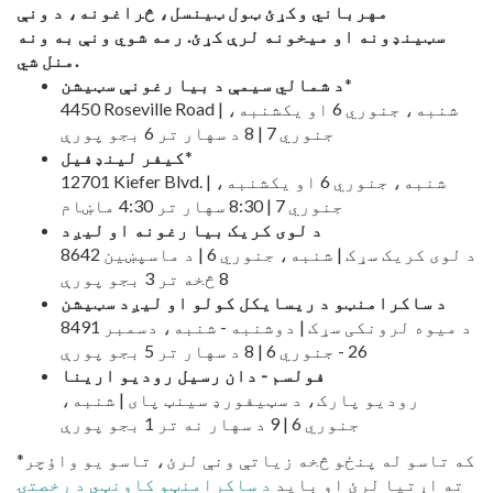
مهرباني وکړئ ټول ټینسل، څراغونه، د ونې
سټینډونه او میخونه لرې کړئ. رمه شوي ونې به ونه
منل شي.
*
د شمالي سیمې د بیا رغونې سټیشن
4450 Roseville Road | شنبه، جنوري 6 او یکشنبه،
جنوري 7 | 8 د سهار تر 6 بجو پورې
*
کیفر لینډفیل
12701 Kiefer Blvd. | شنبه، جنوري 6 او یکشنبه،
جنوري 7 | 8:30 سهار تر 4:30 ماښام
د لوی کریک بیا رغونه او لیږد
8642 د لوی کریک سړک | شنبه، جنوري 6 | د ماسپښین
8 څخه تر 3 بجو پورې
د ساکرامنټو د ریسایکل کولو او لیږد سټیشن
8491 د میوه لرونکی سړک | دوشنبه - شنبه، دسمبر
26 - جنوري 6 | 8 د سهار تر 5 بجو پورې
فولسم - دان رسیل رودیو ارینا
رودیو پارک، د سټیفورډ سینټ پای | شنبه،
جنوري 6 | 9 د سهار نه تر 1 بجو پورې
*که تاسو له پنځو څخه زیاتې ونې لرئ، تاسو یو واؤچر
ته اړتیا لرئ او باید
د ساکرامنټو کاونټي د رخصتۍ