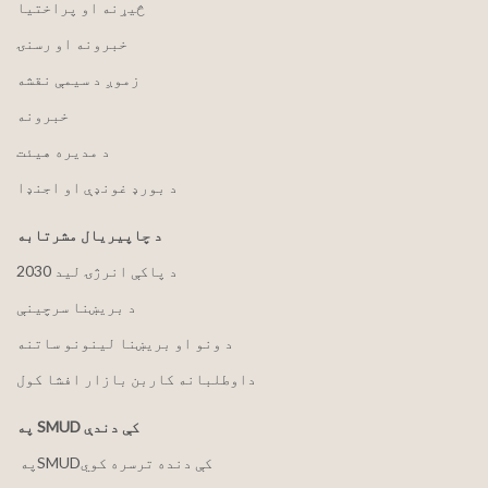
څیړنه او پراختیا
خبرونه او رسنۍ
زموږ د سیمې نقشه
خبرونه
د مدیره هیئت
د بورډ غونډې او اجنډا
د چاپیریال مشرتابه
2030 د پاکې انرژۍ لید
د بریښنا سرچینې
د ونو او بریښنا لینونو ساتنه
داوطلبانه کاربن بازار افشا کول
په SMUD کې دندې
په ‏‎SMUD‎‏ کې دنده ترسره کوي