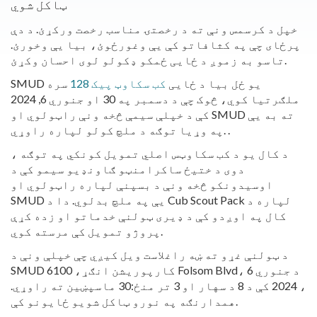
ټاکل شوي
خپل د کرسمس ونې ته د رخصتۍ مناسب رخصت ورکړئ. د دې
پرځای چې په کثافاتو کې یې وغورځوئ، بیا یې وخورئ.
تاسو به زموږ د ځایی ځمکو ډکولو لوی احسان وکړئ.
SMUD یو ځل بیا د ځایی
کب سکاوټ پیک 128
سره
ملګرتیا کوي، څوک چې د دسمبر په 30 او جنوري 6, 2024
کې د خپلې سیمې څخه ونې راټولوي او SMUD ته به یې
په وړیا توګه د ملچ کولو لپاره راوړي. .
د کال یو د کب سکاوټس اصلي تمویل کونکي په توګه ،
دوی د ختیځ ساکرامنټو ګاونډیو سیمو کې د
اوسیدونکو څخه ونې د بسپنې لپاره راټولوي او
SMUD یې په ملچ بدلوي. دا د Cub Scout Pack لپاره د
کال په اوږدو کې د ډیری ټولنې خدماتو او زده کړې
پروژو تمویل کې مرسته کوي.
د ټولنې غړو ته ښه راغلاست ویل کیږي چې خپلې ونې د
SMUD کارپوریشن انګړ، 6100 Folsom Blvd، د جنوري 6
، 2024 کې د 8 د سهار او 3 تر منځ:30 ماسپښین ته راوړي.
همدارنګه په نورو ټاکل شویو ځایونو کې.