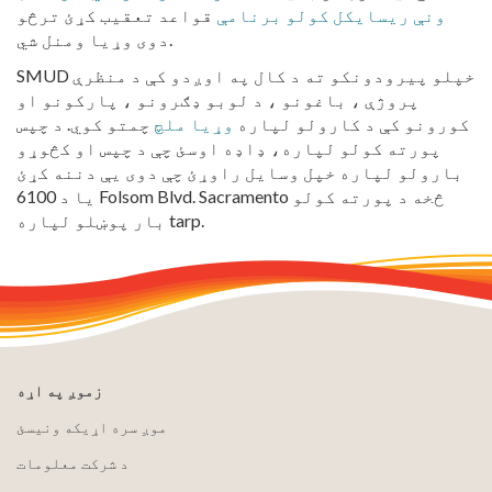
ونې ریسایکل کولو برنامې
قواعد تعقیب کړئ ترڅو
دوی وړیا ومنل شي.
SMUD خپلو پیرودونکو ته د کال په اوږدو کې د منظرې
پروژې ، باغونو ، د لوبو ډګرونو ، پارکونو او
کورونو کې د کارولو لپاره
وړیا ملچ
چمتو کوي. د چپس
پورته کولو لپاره، ډاډه اوسئ چې د چپس او کڅوړو
بارولو لپاره خپل وسایل راوړئ چې دوی یې دننه کړئ
یا د 6100 Folsom Blvd. Sacramento څخه د پورته کولو
بار پوښلو لپاره tarp.
زموږ په اړه
موږ سره اړیکه ونیسئ
د شرکت معلومات