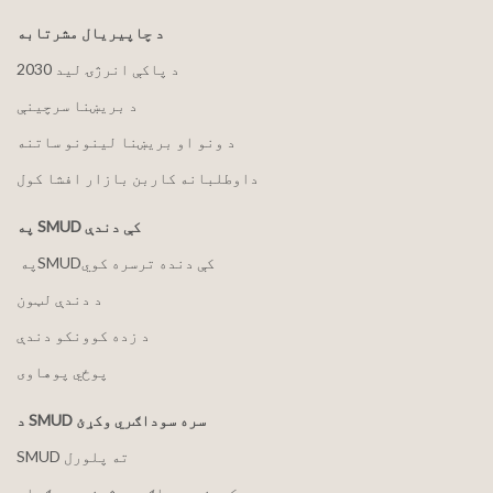
د چاپیریال مشرتابه
2030 د پاکې انرژۍ لید
د بریښنا سرچینې
د ونو او بریښنا لینونو ساتنه
داوطلبانه کاربن بازار افشا کول
په SMUD کې دندې
په ‏‎SMUD‎‏ کې دنده ترسره کوي
د دندې لټون
د زده کوونکو دندې
پوځي پوهاوی
د SMUD سره سوداګري وکړئ
SMUD ته پلورل
د کوچني سوداګرۍ هڅونې پروګرام