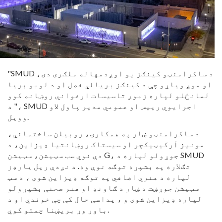
"SMUD د ساکرامنټو کینګز یو اوږدمهاله ملګری دی،
او موږ ویاړو چې د کینګز بریالي فصل او د لوبو بریا
لمانځلو لپاره زموږ تاسیسات ارغواني روښانه کوو
،" د SMUD اجرایوي رییس او عمومي مدیر پاول لاو
وویل.
د ساکرامنټو ښار په همکارۍ، روبیلن ساختماني،
مونیز آرکیټیکچر او سیستاک روښانتیا ډیزاین، د
دې نوي سب سټیشن، سټیشن G، جوړولو لپاره د SMUD
تګلاره په بشپړه توګه نوې وه. د نږدې ریل یارډز
لپاره د هنري اضافي په توګه ډیزاین شوی ، د سب
سټیشن جوړښت د ښار د ګاونډ او هنر صحنې بشپړولو
لپاره ډیزاین شوی و ، پداسې حال کې چې خوندي او د
باور وړ بریښنا چمتو کوي.