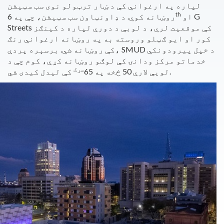
لپاره په ارغواني کې د ښار ترټولو نوی سب سټیشن
th
او G
روښانه کوي. د ډاونټاون سب سټیشن، چې په 6
Streets کې موقعیت لري، د لوبې د دورې لپاره د کینګز
کور او ایو ګټلو وروسته به په روښانه ارغواني رنګ
کې روښانه شي. برسېره پردې، SMUD د خپل پیرودونکي
خدماتو مرکز ودانۍ کې لوګو روښانه کړې، کوم چې د
سړک
کې لیدل کیدی شي.
لویې لارې 50 څخه په 65