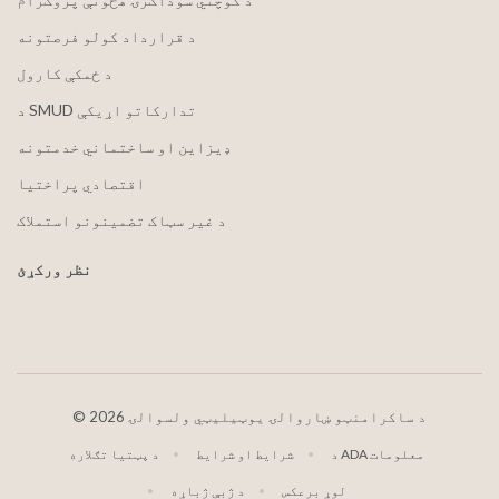
د قرارداد کولو فرصتونه
د ځمکې کارول
د SMUD تدارکاتو اړیکې
ډیزاین او ساختماني خدمتونه
اقتصادي پراختیا
د غیر سټاک تضمینونو استملاک
نظر ورکړئ
2026 د ساکرامنټو ښاروالۍ یوټیلیټي ولسوالۍ
©
د ADA معلومات
شرایط او شرایط
د پټتیا تګلاره
لوړ برعکس
د ژبې ژباړه