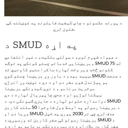
د پورته عکسونو د چاپ کیفیت فایلونه په غوښتنه کې
شتون لري.
د SMUD په اړه
د هیواد شپږم لوی، د ټولنې ملکیت، د غیر انتفاعي
بریښنایی خدماتو چمتو کونکي په توګه، SMUD له 75
کلونو څخه ډیر وخت لپاره ساکرامنټو کاونټي ته
ټیټه بیه، د باور وړ بریښنا چمتو کوي. SMUD د صنعت
یو پیژندل شوی مشر دی او د دې د نوښت وړ انرژي
موثریت برنامو ، د نوي کیدونکي بریښنا
ټیکنالوژیو او د صحي چاپیریال لپاره د دې
دوامداره حلونو لپاره د جایزې ګټونکی دی. د SMUD
د بریښنا رسولو په اوسط ډول شاوخوا 50 سلنه کاربن
وړیا دی او SMUD هدف لري چې تر 2030 پورې په خپل
بریښنا رسولو کې صفر کاربن ته ورسیږي. د SMUD د
صفر کاربن پلان او د دې پیرودونکي برنامو په اړه د