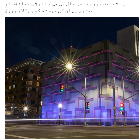
بیا تعریف کړو پداسې حال کې چې د انرژي محافظت او
هنري بیان کې مرسته کوي ،" لاو وویل.