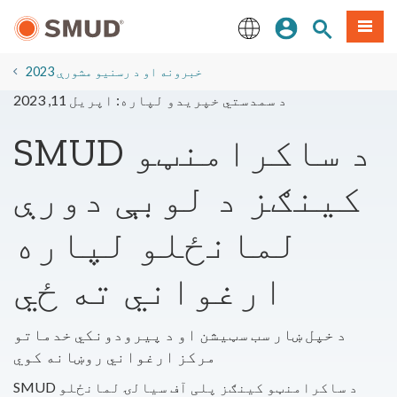
اصلي
مینو
سایټ لټون
ننوزئ
منځپانګې
ته
English
لاړ
2023 خبرونه او د رسنیو مشورې
شئ
د سمدستي خپریدو لپاره: اپریل 11, 2023
SMUD د ساکرامنټو
کینګز د لوبې دورې
لمانځلو لپاره
ارغواني ته ځي
د خپل ښار سب سټیشن او د پیرودونکي خدماتو
مرکز ارغواني روښانه کوي
SMUD د ساکرامنټو کینګز پلی آف سیالۍ لمانځلو