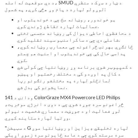
د دې موقعیت له امله، SMUD د ښار د سړک د منظرې
لوړولو لپاره د پام وړ هڅې کړې، په شمول:
یو خوندور، روښانه مخ چې د خوندیتوب او
جمالیات لپاره تقاطع ژوندي کوي.
د محافظوي احاطې دیوال کې روښانه مجسمې تختې
شاملې دي چې د ساکرامنټو سیند تقلید کوي.
ځانګړې بهرنۍ څراغونه چې معمارۍ روښانه کوي،
پداسې حال کې چې خوندیتوب او امنیت هم چمتو
کوي.
د کمپیوټر شوي برنامه وړ روښانتیا چې کولی شي
د کال په اوږدو کې د مختلف رخصتیو او پیښو
لمانځلو لپاره په مختلفو رنګونو رڼا
نمایشونو کې بدل شي.
ودانۍ د 141 ColorGraze MX4 Powercore LED Philips
څراغونو سره جوړه شوې چې د دوی د انرژي موثریت،
لوړ فعالیت او د جوړښت د معماري شخصیت د نیولو
وړتیا لپاره ستاینه کیږي.
"د سټیشن G لپاره تخلیقي ډیزاین او روښانتیا موږ
سره مرسته کوي چې د عامه ځایونو سره زموږ اړیکې