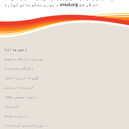
نورو معلوماتو لپاره ، smud.org ته لاړ شئ.
زموږ په اړه
موږ سره اړیکه ونیسئ
د شرکت معلومات
څیړنه او پراختیا
خبرونه او رسنۍ
زموږ د سیمې نقشه
خبرونه
د مدیره هیئت
د بورډ غونډې او اجنډا