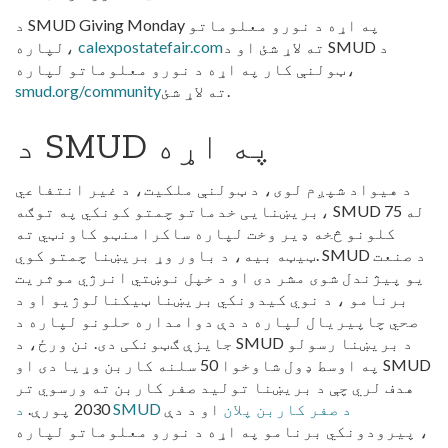
د SMUD Giving Monday په اړه د نورو معلوماتو
ته لاړ شئ
او د SMUD د
calexpostatefair.com
لپاره،
ټولنې کار په اړه د نورو معلوماتو لپاره،
.
ته لاړ شئ
smud.org/community
د SMUD په اړه
د هیواد شپږم لوی، د ټولنې ملکیت، د غیر انتفاعي
بریښنایی خدماتو چمتو کونکي په توګه، SMUD له 75
کلونو څخه ډیر وخت لپاره ساکرامنټو کاونټي ته
ټیټه بیه، د باور وړ بریښنا چمتو کوي. SMUD د صنعت
یو پیژندل شوی مشر دی او د خپل نوښتي انرژي موثریت
برنامو ، د نوي کیدونکي بریښنا ټیکنالوژیو او د
صحي چاپیریال لپاره د دې دوامداره حلونو لپاره د
جایزې ګټونکی دی. نن ورځ، د SMUD د بریښنا رسولو
په اوسط ډول شاوخوا 50 سلنه کاربن وړیا دی او SMUD
هدف لري چې د بریښنا تولید صفر کاربن ته ورسوي تر
د SMUD د صفر کاربن پلان
او د دې
2030 پورې.
پیرودونکي برنامو په اړه د نورو معلوماتو لپاره ،