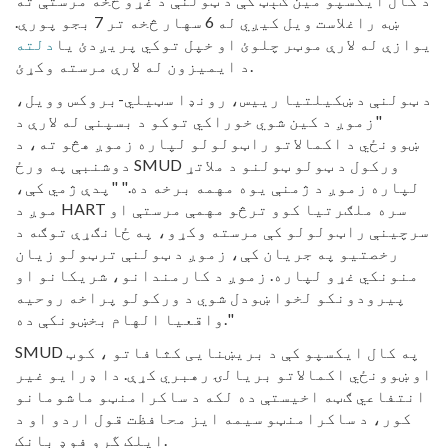
ښه راغلاست ویل کیږي له 6 سهار څخه تر 7 بجو پورې.
یوازې له لارې موټر چلوئ او خپل توکي پریږدئ یا
دلته
د ایمیزون له لارې مرسته وکړئ.
د ټولنې د ښکیلتیا رییس، رونډا سټیلي-بروکس وویل،
"زموږ د کین شوي خوراکي توکو د بسپنې له لارې د
ښوونځي د اکمالاتو راټولولو لپاره زموږ هڅو ته، د
دوشنبې په ورځ SMUD ورکول د ټولو ټولنو د ملاتړ
لپاره زموږ د ژمنې یوه مهمه برخه ده." "پدې ژمي کې،
موږ د HART سره ملګرتیا کوو ترڅو مهمې مرستې او
سرچینې راټولولو کې مرسته وکړو، په ځانګړې توګه د
رخصتیو په جریان کې، زموږ د ټولنې ترټولو زیان
منونکي غړو لپاره. زموږ د کارمندانو، شریکانو او
پیرودونکو لخوا ښودل شوي د ورکولو پراخه روحیه
واقعیا الهام بخښونکې ده."
SMUD په کال ایکسپو کې د بریښنایی کثافاتو ، کوټ
او ښوونځي اکمالاتو بریالۍ رهبري کړې. دا ډرایو غیر
انتفاعي ګټه اخیستې ده لکه د ساکرامنټو ماشومانو
کور، د ساکرامنټو سیمه ایز محافظت قول اردو او د
ایلک گرو فوډ بانک.