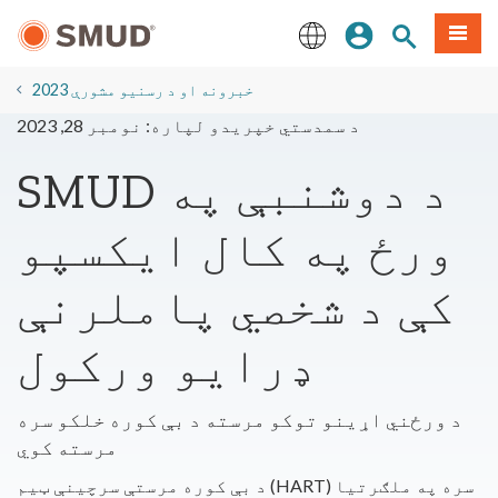
اصلي
مینو
سایټ لټون
ننوزئ
منځپانګې
ته
English
لاړ
2023 خبرونه او د رسنیو مشورې
شئ
د سمدستي خپریدو لپاره: نومبر 28, 2023
SMUD د دوشنبې په
ورځ په کال ایکسپو
کې د شخصي پاملرنې
ډرایو ورکول
د ورځني اړینو توکو مرسته د بې کوره خلکو سره
مرسته کوي
د بې کوره مرستې سرچینې ټیم (HART) سره په ملګرتیا