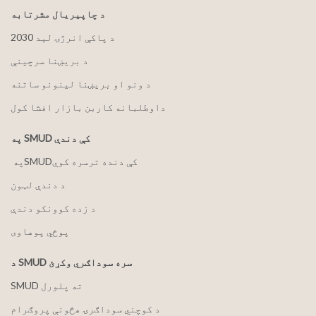
د چاپیریال مشرتابه
2030 د پاکې انرژۍ لید
د بریښنا سرچینې
د ونو او بریښنا لینونو ساتنه
داوطلبانه کاربن بازار افشا کول
په SMUD کې دندې
په ‏‎SMUD‎‏ کې دنده ترسره کوي
د دندې لټون
د زده کوونکو دندې
پوځي پوهاوی
د SMUD سره سوداګري وکړئ
SMUD ته پلورل
د کوچني سوداګرۍ هڅونې پروګرام