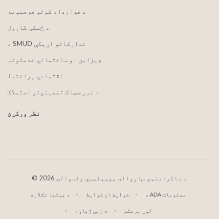
د قرارداد کولو فرصتونه
د ځمکې کارول
د SMUD تدارکاتو اړیکې
ډیزاین او ساختماني خدمتونه
اقتصادي پراختیا
د غیر سټاک تضمینونو استملاک
نظر ورکړئ
2026 د ساکرامنټو ښاروالۍ یوټیلیټي ولسوالۍ
©
د ADA معلومات
شرایط او شرایط
د پټتیا تګلاره
لوړ برعکس
د ژبې ژباړه