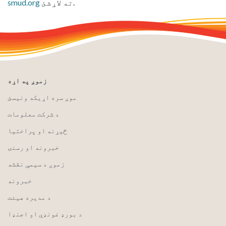
ته لاړشئ.
smud.org
زموږ په اړه
موږ سره اړیکه ونیسئ
د شرکت معلومات
څیړنه او پراختیا
خبرونه او رسنۍ
زموږ د سیمې نقشه
خبرونه
د مدیره هیئت
د بورډ غونډې او اجنډا