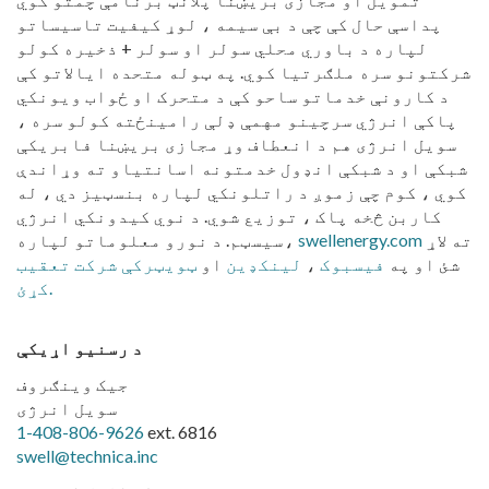
پداسې حال کې چې د بې سیمه ، لوړ کیفیت تاسیساتو
لپاره د باوري محلي سولر او سولر + ذخیره کولو
شرکتونو سره ملګرتیا کوي. په ټوله متحده ایالاتو کې
د کارونې خدماتو ساحو کې د متحرک او ځواب ویونکي
پاکې انرژي سرچینو مهمې ډلې رامینځته کولو سره ،
سویل انرژی هم د انعطاف وړ مجازی بریښنا فابریکې
شبکې او د شبکې انډول خدمتونه اسانتیاو ته وړاندې
کوي ، کوم چې زموږ د راتلونکي لپاره بنسټیز دي ، له
کاربن څخه پاک ، توزیع شوي. د نوي کیدونکي انرژي
ته لاړ
swellenergy.com
سیسټم. د نورو معلوماتو لپاره،
شئ او په
فیسبوک
،
لینکډین
او
ټویټر
کې شرکت تعقیب
.
کړئ
د رسنیو اړیکې
جیک وینګروف
سویل انرژی
1-408-806-9626
ext. 6816
swell@technica.inc