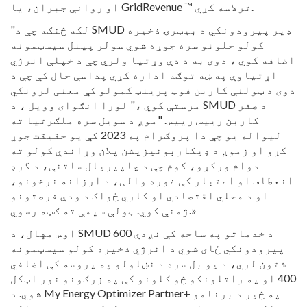
او روانې جبران، یا GridRevenue ™ ترلاسه کړي.
"لکه څنګه چې د SMUD ډیر پیرودونکي د بیټرۍ ذخیره
کولو حلونو سره جوړه شوي سولر پینل سیسټمونه
اضافه کوي ، دوی به د دې وړتیا ولري چې د خپلې انرژي
اړتیاوې په ښه توګه اداره کړي پداسې حال کې چې د
دوی د ټولنې کاربن فوټ پرینټ کمولو کې معنی لرونکي
مرستې کوي ،" لورا انګوای وویل ، د SMUD د صفر
کاربن رییس رییس. "موږ د سویل سره ملګرتیا ته
لیواله یو چې دا پروګرام په 2023 کې یو حقیقت جوړ
کړو او زموږ د ډیکاربونیزیشن پلان وړاندې کولو ته
دوام ورکړو، کوم چې د چاپیریال ساتنې، د گرډ
انعطاف او اعتبار کې غوره والی، د ارزانه نرخونو،
او د محلي اقتصادي او کاري ځواک د ودې فرصتونو
ژمنې کوي. ټولې سیمې ته ګټه رسوي.»
اوس مهال، د SMUD د خدماتو په ساحه کې نږدې 600
پیرودونکي ځای شوي د انرژي ذخیره کولو سیسټمونه
شتون لري، د یو بل سره د نښلولو په پروسه کې اضافي
400 او په راتلونکو څو کلونو کې په زرګونو نور اټکل
شوي. د My Energy Optimizer Partner+ په څیر د برنامو