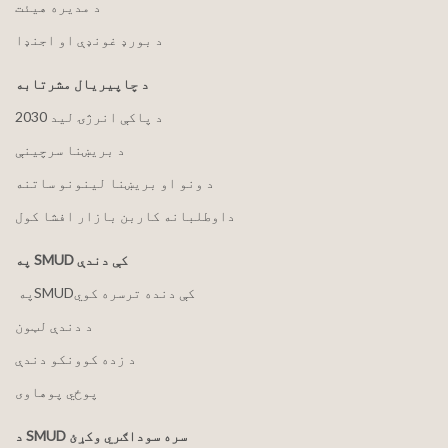
د مدیره هیئت
د بورډ غونډې او اجنډا
د چاپیریال مشرتابه
2030 د پاکې انرژۍ لید
د بریښنا سرچینې
د ونو او بریښنا لینونو ساتنه
داوطلبانه کاربن بازار افشا کول
په SMUD کې دندې
په ‏‎SMUD‎‏ کې دنده ترسره کوي
د دندې لټون
د زده کوونکو دندې
پوځي پوهاوی
د SMUD سره سوداګري وکړئ