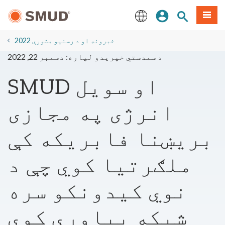
اصلي
مینو
سایټ لټون
ننوزئ
منځپانګې
ته
English
لاړ
2022 خبرونه او د رسنیو مشورې
شئ
د سمدستي خپریدو لپاره: دسمبر 22, 2022
SMUD او سویل
انرژی په مجازی
بریښنا فابریکه کې
ملګرتیا کوي چې د
نوي کیدونکو سره
شبکه پیاوړې کوي