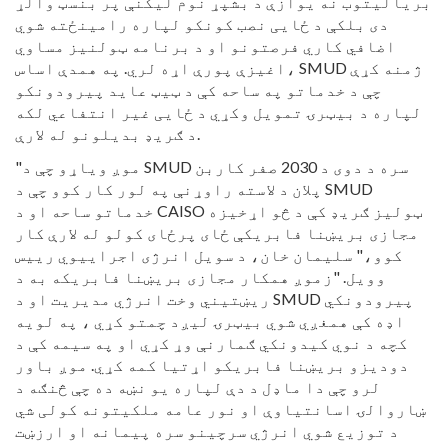
بریالیتوب نه یوازې د بشپړ نوم لیکنې پر بنسټ والړ
دی بلکې د ځایی نصب کونکو لپاره رامینځته شوي
اضافي کاري فرصتونو او د برنامه ټولنیز مساوي
اغیزې پورې اړه لري. په همدې اساس، SMUD ژمنه کړې
چې د خدماتو په ساحه کې د ټیټ عاید پیرودونکو
لپاره د بیټرۍ تمویل وکړي د ځایی غیر انتفاعي لکه
د ګریډ بدیلونو له لارې.
"موږ ویاړو چې د SMUD سره د دوی د 2030 صفر کاربن
پلان د لاسته راوړنې په لور کار کوو چې د SMUD
خدماتو ساحه او د CAISO ټولیز ګریډ کې د څو اړخیزه
مجازی بریښنا فابریکې ځای پرځای کولو له لارې کار
کوو،" سلیمان خان، د سویل انرژی اجراییوي رییس
وویل. "زموږ همکار مجازی بریښنا فابریکه به د
ریښتیني وخت انرژي مدیریت او د SMUD پیرودونکي
اډه کې همغږي شوي بیټرۍ لیږد چمتو کړي
، په لویه
کچه د نوي کیدونکي ګمارنې وړ کړي او په سیمه کې د
دودیزو بریښنا فابریکو اړتیا کمه کړي. موږ باور
لرو چې دا ماډل د دې لپاره یو نښه ده چې څنګه د
ښاروالۍ اسانتیاوې او نور عامه ملکیتونه کولی شي
د توزیع شوي انرژي سرچینو سره پیمانه او ارزښت