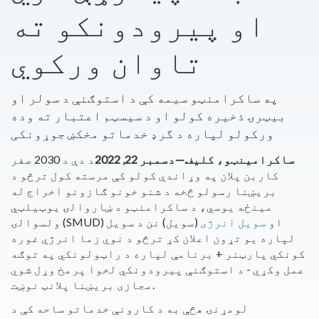
او پیرودونکو ته
تاوان ورکوي
په ساکرامنټو سیمه کې د استوګنې د سولر او
بیټرۍ ذخیره کولو او د سیسټم اعتبار ته وده
ورکولو لپاره د گرډ خدماتو مخکښ جوړونکی
ساکرامینټو، کلیف.—دسمبر 22, 2022
د دې د 2030 صفر
کاربن پلان په وړاندې کولو کې مرسته کول ترڅو د
بریښنا رسولو څخه د شنو خونو ګازونو اخراج له
مینځه یوسي،
د ساکرامنټو د ښاروالۍ یوټیلټي
(SMUD) او
سویل انرژی
(سویل) نن د سویل
ولسوالۍ
لپاره یو تړون اعلان کړ ترڅو د نوي زما انرژي غوره
کونکي پارټنر + برنامې لپاره د راټولونکي په توګه
عمل وکړي - د استوګنې پیرودونکي لخوا پرمخ وړل شوي
مجازی بریښنا پلانټ نوښت.
لومړنۍ هڅې به د کارونې خدماتو ساحه کې د