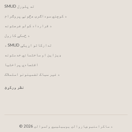
SMUD ته پلورل
د کوچني سوداګرۍ هڅونې پروګرام
د قرارداد کولو فرصتونه
د ځمکې کارول
د SMUD تدارکاتو اړیکې
ډیزاین او ساختماني خدمتونه
اقتصادي پراختیا
د غیر سټاک تضمینونو استملاک
نظر ورکړئ
2026 د ساکرامنټو ښاروالۍ یوټیلیټي ولسوالۍ
©