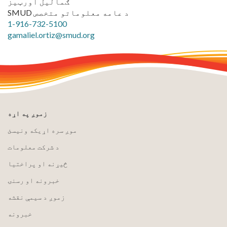
ګمالیل اورټیز
SMUD د عامه معلوماتو متخصص
1-916-732-5100
gamaliel.ortiz@smud.org
زموږ په اړه
موږ سره اړیکه ونیسئ
د شرکت معلومات
څیړنه او پراختیا
خبرونه او رسنۍ
زموږ د سیمې نقشه
خبرونه