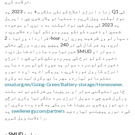
ترلاسه کړي.
زما د انرژی اصلاح کونکی ملګری+ به د 2023 په Q1 کې
نوم لیکنه پیل کړي، د عملیاتو پلان شوي چې د اپریل
په 2023 کې پیل شي. نوم لیکنه به د نوي او موجوده
شمسي او ذخیره کونکو پیرودونکو لپاره خلاص وي. د
قرارداد وړتیا د 2-hour د سپارلو وړ ظرفیت پورې اړه
لري، په هر کال کې تر 240 پیښو پورې د ورځې مخکې
خبرتیا سره صادرات شامل دي. د SMUD د سولر او
ذخیره کولو نرخ کې پیرودونکي کولی شي د انرژی
ذخیره کولو سره د سولر په جوړه کولو سره د سایټ
انرژی کارول غوره کړي. د پروګرام په اړه د نورو
معلوماتو لپاره، مهرباني وکړئ لیدنه وکړئ
smud.org/en/Going-Green/Battery-storage/Homeowner
.
ځایی استوګنې سولر او بریښنایی شرکتونو ته بلنه
ورکړل شوې چې د سویل انرژی سره ملګرتیا وکړي ترڅو
د دې توزیع شوي بریښنا فابریکې په ګډه وده وکړي او
کې د نورو پوښتنو لپاره ښه
swellenergy.com/partners
په
راغلاست ویل کیږي.
د SMUD په اړه