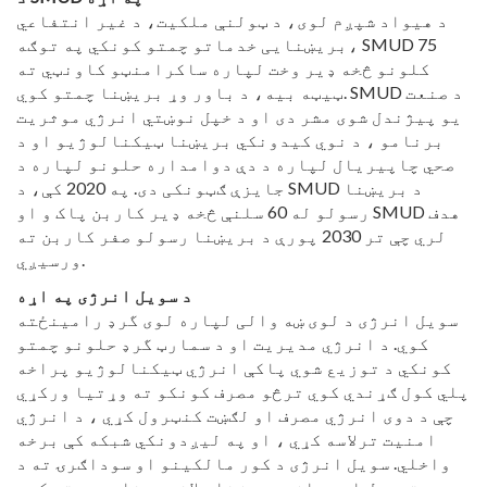
د هیواد شپږم لوی، د ټولنې ملکیت، د غیر انتفاعي
بریښنایی خدماتو چمتو کونکي په توګه، SMUD 75
کلونو څخه ډیر وخت لپاره ساکرامنټو کاونټي ته
ټیټه بیه، د باور وړ بریښنا چمتو کوي. SMUD د صنعت
یو پیژندل شوی مشر دی او د خپل نوښتي انرژي موثریت
برنامو ، د نوي کیدونکي بریښنا ټیکنالوژیو او د
صحي چاپیریال لپاره د دې دوامداره حلونو لپاره د
جایزې ګټونکی دی. په 2020 کې، د SMUD د بریښنا
رسولو له 60 سلنې څخه ډیر کاربن پاک و او SMUD هدف
لري چې تر 2030 پورې د بریښنا رسولو صفر کاربن ته
ورسیږي.
د سویل انرژی په اړه
سویل انرژی د لوی ښه والی لپاره لوی گرډ رامینځته
کوي. د انرژي مدیریت او د سمارټ گرډ حلونو چمتو
کونکي د توزیع شوي پاکې انرژي ټیکنالوژیو پراخه
پلي کول ګړندي کوي ترڅو مصرف کونکو ته وړتیا ورکړي
چې د دوی انرژي مصرف او لګښت کنټرول کړي ، د انرژي
امنیت ترلاسه کړي ، او په لیږدونکي شبکه کې برخه
واخلي. سویل انرژی د کور مالکینو او سوداګرۍ ته د
تمویل او مجازی بریښنا پلانټ برنامې چمتو کوي