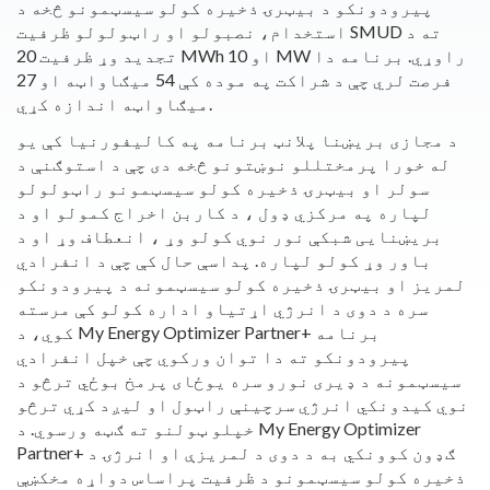
پیرودونکو د بیټرۍ ذخیره کولو سیسټمونو څخه د
استخدام، نصبولو او راټولولو ظرفیت SMUD ته د
تجدید وړ ظرفیت 20 MWh او 10 MW راوړي. برنامه دا
فرصت لري چې د شراکت په موده کې 54 میګاواټه او 27
میګاواټه اندازه کړي.
د مجازی بریښنا پلانټ برنامه په کالیفورنیا کې یو
له خورا پرمختللو نوښتونو څخه دی چې د استوګنې د
سولر او بیټرۍ ذخیره کولو سیسټمونو راټولولو
لپاره په مرکزي ډول ، د کاربن اخراج کمولو او د
بریښنایی شبکې نور نوي کولو وړ ، انعطاف وړ او د
باور وړ کولو لپاره. پداسې حال کې چې د انفرادي
لمریز او بیټرۍ ذخیره کولو سیسټمونه د پیرودونکو
سره د دوی د انرژي اړتیاو اداره کولو کې مرسته
کوي، د My Energy Optimizer Partner+ برنامه
پیرودونکو ته دا توان ورکوي چې خپل انفرادي
سیسټمونه د ډیری نورو سره یوځای پرمخ بوځي ترڅو د
نوي کیدونکي انرژي سرچینې راټول او لیږد کړي ترڅو
خپلو ټولنو ته ګټه ورسوي. د My Energy Optimizer
Partner+ ګډون کوونکي به د دوی د لمریزې او انرژۍ د
ذخیره کولو سیسټمونو د ظرفیت پراساس دواړه مخکښې