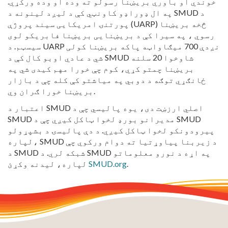
خوندي او باوري بریښنا رسولو ته وده او وده ورکړي.
په ال ډوراډو کاونټي کې د لیږد لینونه د SMUD د
پورتنۍ امریکایی سیند پروژې (UARP) څخه بریښنا
رسوي ، په سیرا کې د بریښنایی بریښنا فابریکو لوی
سیسټم. د UARP نږدې 700 میګاواټه پاکه بریښنا کولی
شي د عادي اوبو کال کې د SMUD شاوخوا 20 سلنه
بریښنا چمتو کړي، کوم چې خورا مهم کیدی شي په
ځانګړي توګه د دوبي په میاشتو کې کله چې د بازار
بریښنا خورا ګران وي.
اعتبار د SMUD اصلي ارزښت دی، یوه پالیسي چې د
SMUD مدیرانو بورډ لخوا ټاکل کیږي چې د SMUD
پیرودونکو لخوا ټاکل کیږي. د دې پالیسۍ د بشپړولو
لپاره، SMUD د زیربنا پیاوړتیا ته دوام ورکوي چې
د SMUD شبکه لري. د SMUD په اړه د نورو معلوماتو
.
SMUD.org
لپاره، لیدنه وکړئ