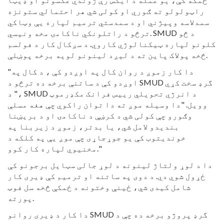
راټولولو ته ګوري او کولی شي هر احتمالي ستونزه
سمدلاسه وپیژني او د سمدستي ترمیم لپاره یې وټاکي
ترڅو د راتلونکي ناکامۍ مخه ونیسي. SMUD د څو
کلونو لپاره ټیکنالوژي کاروي. د سږکال کار د فولسم
څخه پولاک پاین ته د لیږد لینونو لویه برخه پوښلې.
"دا کار زموږ د روان کال په اوږدو کې ، د کال په
اوږدو کې د ساتنې برخه ده ترڅو د SMUD گرډ سخت کړي
،" د SMUD د انرژي تحویلي رییس فرانک مکډرموټ
وویل. "دا وسیله موږ ته دا توان راکوي چې هغه مسلې
وګورو چې کولی شي د کرښې د ناکامۍ او د بریښنا
بندیدو لامل شي، یا بدتر، زموږ د زیربنا په
خوندیتوب کې یو جوړجاړی چې موږ یې په کلکه د
مخنیوي لپاره کار کوو."
دا د لوړ ولتاژ لینونه د لوړ جالی سټایل برجونو کې
ځړول شوي دي. د دوی په ساتنه او ترمیم کې ډیری کار
شامل کیدی شي، ځینې وختونه د ځمکې څخه سل فوټ
پورته.
دا کار د ډیری روانو SMUD گرډ پروژو برخه ده چې د