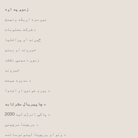
زموږ په اړه
موږ سره اړیکه ونیسئ
د شرکت معلومات
څیړنه او پراختیا
خبرونه او رسنۍ
زموږ د سیمې نقشه
خبرونه
د مدیره هیئت
د بورډ غونډې او اجنډا
د چاپیریال مشرتابه
2030 د پاکې انرژۍ لید
د بریښنا سرچینې
د ونو او بریښنا لینونو ساتنه