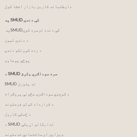
داوطلبانه کاربن بازار افشا کول
په SMUD کې دندې
په ‏‎SMUD‎‏ کې دنده ترسره کوي
د دندې لټون
د زده کوونکو دندې
پوځي پوهاوی
د SMUD سره سوداګري وکړئ
SMUD ته پلورل
د کوچني سوداګرۍ هڅونې پروګرام
د قرارداد کولو فرصتونه
د ځمکې کارول
د SMUD تدارکاتو اړیکې
ډیزاین او ساختماني خدمتونه