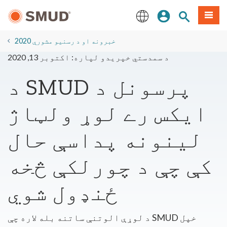
اصلي
مینو
سایټ لټون
ننوزئ
منځپانګې
ته
English
لاړ
2020 خبرونه او د رسنیو مشورې
شئ
د سمدستي خپریدو لپاره: اکتوبر 13, 2020
د SMUD پرسونل د
ایکس رے لوړ ولټاژ
لینونه پداسې حال
کې چې د چورلکې څخه
ځنډول شوي
د لوړې الوتنې ساتنه بله لاره چې SMUD خپل