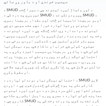
سیسټم خوندي او د باور وړ ساتي
د SMUD د لوړ ولټاژ لیږد لینونه چې د سیرا څخه
تیریږي په دره کې د SMUD پیرودونکو ته د SMUD د
اوبو بریښنا تاسیساتو څخه لوی مقدار بریښنا رسوي.
د لینونو وړتیا لپاره خورا مهم هغه ټوټې دي چې
لینونه دوامداره وي. لکه څنګه چې د لیږد لینونه د
وخت په تیریدو سره رغول کیږي یا ترمیم کیږي، ټوټې -
ټیوبلر فلزي آستین چې د کنډکټر اوږدې برخې سره
نښلوي - کولی شي خراب او ناکام شي. یوه نیمګړتیا
کولی شي د پام وړ بریښنایی سیسټم اغیزه وکړي ، په
احتمالي توګه زرګونه پیرودونکي له بریښنا پرته
پریږدي. د ټوټې کولو ناکامي هم کولی شي د ناامنه
حالتونو لامل شي په ځانګړې توګه که چیرې کرښه جلا شي
او سقوط وکړي.
د احتمالي نیمګړتیاو موندلو لپاره، د SMUD لاین
کارکونکی په یوه څوکۍ کې ځنډول شوی چې د اوږدې
ټیتر لخوا چورلکې سره وصل دی د دې لوی لیږد لینونو
معاینه کولو لپاره د عصري پورټ ایبل ایکس رې عکاسي
کاروي چې د SMUD گرډ تغذیه کوي. په ورته وخت کې په
ځمکه کې، یو عمله د ایکس رې ژوندي عکسونو او ډیټا