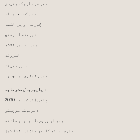
موږ سره اړیکه ونیسئ
د شرکت معلومات
څیړنه او پراختیا
خبرونه او رسنۍ
زموږ د سیمې نقشه
خبرونه
د مدیره هیئت
د بورډ غونډې او اجنډا
د چاپیریال مشرتابه
2030 د پاکې انرژۍ لید
د بریښنا سرچینې
د ونو او بریښنا لینونو ساتنه
داوطلبانه کاربن بازار افشا کول