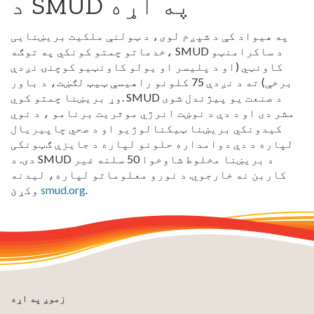
د SMUD په اړه
په هیواد کې د شپږم لوی، د ټولنې ملکیت بریښنایی
خدماتو چمتو کونکي په توګه، SMUD د ساکرامنټو
کاونټي (او د پلیسر او یولو کاونټیو کوچنۍ نږدې
برخې) ته د نږدې 75 کلونو راهیسې ټیټ لګښت، د باور
وړ بریښنا چمتو کوي. SMUD د صنعت یو پیژندل شوی
مشر دی او د دې د نوښت انرژي موثریت برنامو ، د نوي
کیدونکي بریښنا ټیکنالوژیو او د صحي چاپیریال
لپاره د دې دوامداره حلونو لپاره د جایزې ګټونکی
دی. د SMUD د بریښنا مخلوط شاوخوا 50 سلنه غیر
کاربن نه خارجوي. د نورو معلوماتو لپاره، لیدنه
.
smud.org
وکړئ
زموږ په اړه