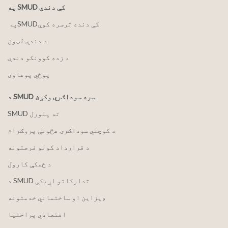
په SMUD کې دندې
په ‏‎SMUD‎‏ کې دنده ترسره کوي
د دندې لټون
د زده کوونکو دندې
پوځي پوهاوی
د SMUD سره سوداګري وکړئ
SMUD ته پلورل
د کوچني سوداګرۍ هڅونې پروګرام
د قرارداد کولو فرصتونه
د ځمکې کارول
د SMUD تدارکاتو اړیکې
ډیزاین او ساختماني خدمتونه
اقتصادي پراختیا