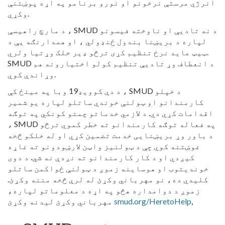
انرژي مرستې نرخونو او نورو برنامو په اړه پوښتنې
وکړي.
د مارچ راهیسې ، SMUD د نه تادیې او ناوخته فیسونو
لپاره د بریښنا بندول ځنډولي ، او همدارنګه یې د
ټیټ عاید نرخ تنظیم کړی ترڅو ډیر خلک وړتیا ولري.
SMUD د انعطاف وړ تادیې تنظیم کولو اختیارونه هم
وړاندې کوي.
د دې کوویډ19 وبا په مینځ کې ، SMUD د خپلو
کارمندانو او ټولنې خوندي ساتلو لپاره یو شمیر
اقدامات کړي دي. د لازمي خدماتو چمتو کونکي په توګه
، SMUD په فعاله توګه کارمندانو ته خطر کموي ترڅو
د باور وړ بریښنایی خدمت تضمین کړي او له خلکو څخه
غوښتنه کوي چې د ټولنیز واټن لارښودونو ته غاړه
کیږدي او د کار کارمندانو ته نږدې نه شي. د دوی
خوندیتوب او هوساینه زموږ د ټولنې ځواکمن ساتلو
کلیدي ده، نو مهرباني وکړئ له لرې څخه مننه وکړئ.
زموږ د دوامداره هڅو په اړه د معلوماتو لپاره،
,
smud.org/HeretoHelp
مهرباني وکړئ لیدنه وکړئ