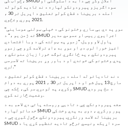
ځواب کې، SMUD اعلان وکړ چې دا به د استوګنې او
سوداګریزو پیرودونکو لپاره د نه تادیه کولو له
امله د بریښنا د قطع کولو تعلیق د اپریل تر 30 ،
2021 پورې وغځوي.
"موږ په دې بې ساري وختونو کې د خپلې ټولنې هوساینې
ته ژمن یو ،" د SMUD اجرایوي رییس او عمومي مدیر
پاول لاو وویل. "زموږ په ټولنه کې د وبا اقتصادي
اغیز خورا لوی دی او موږ به ډاډ ترلاسه کړو چې زموږ
پیرودونکي ، په ځانګړي توګه خورا زیان منونکي ،
پدې وختونو کې خوندي او د باور وړ بریښنا ته لاسرسی
لري."
د نه تادیاتو له امله د بریښنا د قطع کولو تعلیق د
مارچ 13 پیل شو او د اپریل تر 30 ، 2021 پورې به دوام
وکړي، په لومړي سر کې، ځکه چې SMUD د مخ پر ودې
وضعیت څارنه کوي.
هغه پیرودونکي چې د تادیې وروسته پاتې دي لاهم به د
خدماتو لپاره SMUD پور ورکړي ، دوی به پدې وخت کې
بریښنا له لاسه ورنکړي. پیرودونکي هڅول کیږي چې د
SMUD سره اړیکه ونیسي ترڅو تادیه تنظیم کړي یا د